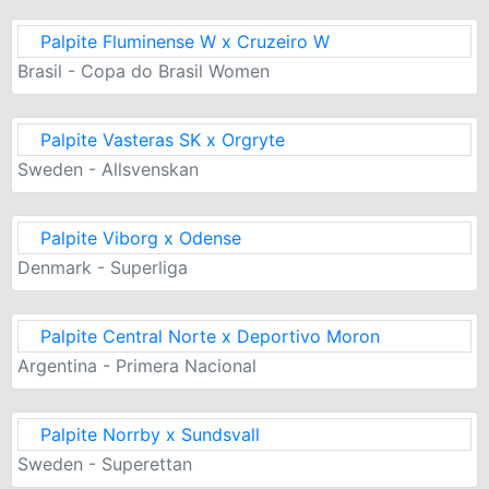
Palpite Fluminense W x Cruzeiro W
Brasil - Copa do Brasil Women
Palpite Vasteras SK x Orgryte
Sweden - Allsvenskan
Palpite Viborg x Odense
Denmark - Superliga
Palpite Central Norte x Deportivo Moron
Argentina - Primera Nacional
Palpite Norrby x Sundsvall
Sweden - Superettan