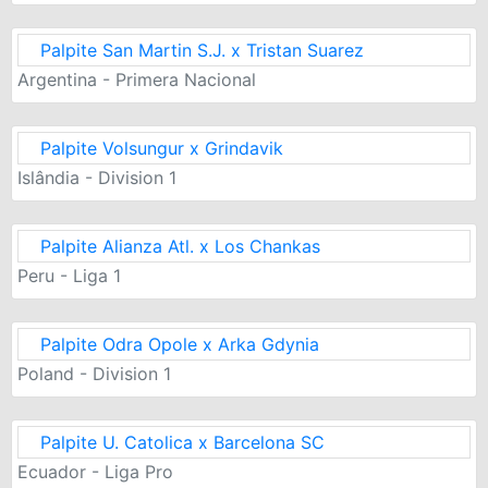
Palpite San Martin S.J. x Tristan Suarez
Argentina - Primera Nacional
Palpite Volsungur x Grindavik
Islândia - Division 1
Palpite Alianza Atl. x Los Chankas
Peru - Liga 1
Palpite Odra Opole x Arka Gdynia
Poland - Division 1
Palpite U. Catolica x Barcelona SC
Ecuador - Liga Pro