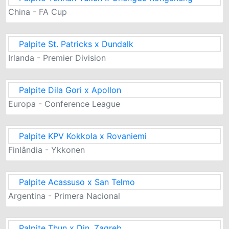
China - FA Cup
Palpite St. Patricks x Dundalk
Irlanda - Premier Division
Palpite Dila Gori x Apollon
Europa - Conference League
Palpite KPV Kokkola x Rovaniemi
Finlândia - Ykkonen
Palpite Acassuso x San Telmo
Argentina - Primera Nacional
Palpite Thun x Din. Zagreb