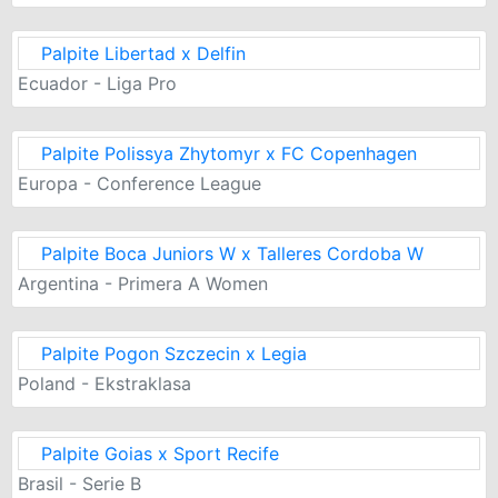
Palpite Libertad x Delfin
Ecuador - Liga Pro
Palpite Polissya Zhytomyr x FC Copenhagen
Europa - Conference League
Palpite Boca Juniors W x Talleres Cordoba W
Argentina - Primera A Women
Palpite Pogon Szczecin x Legia
Poland - Ekstraklasa
Palpite Goias x Sport Recife
Brasil - Serie B