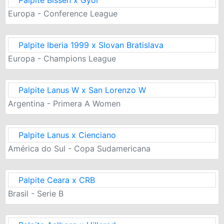
Palpite Bissen x Gyor
Europa - Conference League
Palpite Iberia 1999 x Slovan Bratislava
Europa - Champions League
Palpite Lanus W x San Lorenzo W
Argentina - Primera A Women
Palpite Lanus x Cienciano
América do Sul - Copa Sudamericana
Palpite Ceara x CRB
Brasil - Serie B