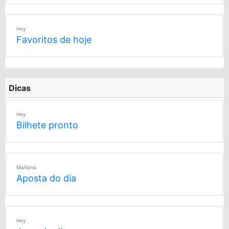
Hoy
Favoritos de hoje
Dicas
Hoy
Bilhete pronto
Mañana
Aposta do dia
Hoy