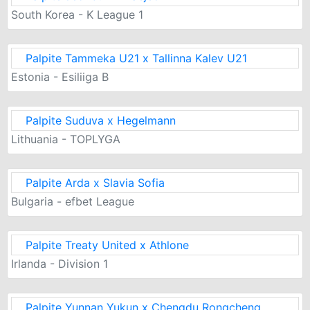
South Korea - K League 1
Palpite Tammeka U21 x Tallinna Kalev U21
Estonia - Esiliiga B
Palpite Suduva x Hegelmann
Lithuania - TOPLYGA
Palpite Arda x Slavia Sofia
Bulgaria - efbet League
Palpite Treaty United x Athlone
Irlanda - Division 1
Palpite Yunnan Yukun x Chengdu Rongcheng