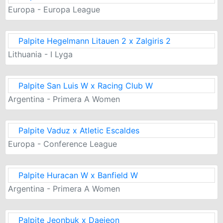
Europa - Europa League
Palpite Hegelmann Litauen 2 x Zalgiris 2
Lithuania - I Lyga
Palpite San Luis W x Racing Club W
Argentina - Primera A Women
Palpite Vaduz x Atletic Escaldes
Europa - Conference League
Palpite Huracan W x Banfield W
Argentina - Primera A Women
Palpite Jeonbuk x Daejeon