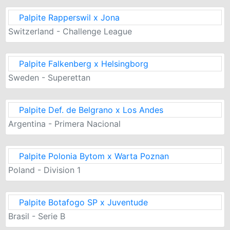
Palpite Rapperswil x Jona
Switzerland - Challenge League
Palpite Falkenberg x Helsingborg
Sweden - Superettan
Palpite Def. de Belgrano x Los Andes
Argentina - Primera Nacional
Palpite Polonia Bytom x Warta Poznan
Poland - Division 1
Palpite Botafogo SP x Juventude
Brasil - Serie B