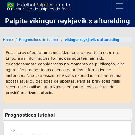
Futelbol
Palpites
.com.br
O melhor site de palpites do Brasil
Palpite vikingur reykjavik x afturelding
Home
Prognósticos de futebol
vikingur reykjavik x afturelding
Essas previsões foram concluídas, pois o evento já ocorreu.
Embora as informações fornecidas aqui tenham sido
cuidadosamente consideradas no momento da publicação, elas
agora são apresentadas apenas para fins informativos e
históricos. Não use essas previsões expiradas para nenhuma
aposta atual ou decisões de apostas. Para as previsões mais
recentes e análises atualizadas, consulte nossas listas de
previsões ativas e atuais.
Prognosticos futebol
hoje