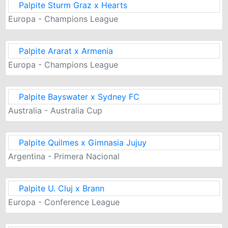
Palpite Sturm Graz x Hearts
Europa - Champions League
Palpite Ararat x Armenia
Europa - Champions League
Palpite Bayswater x Sydney FC
Australia - Australia Cup
Palpite Quilmes x Gimnasia Jujuy
Argentina - Primera Nacional
Palpite U. Cluj x Brann
Europa - Conference League