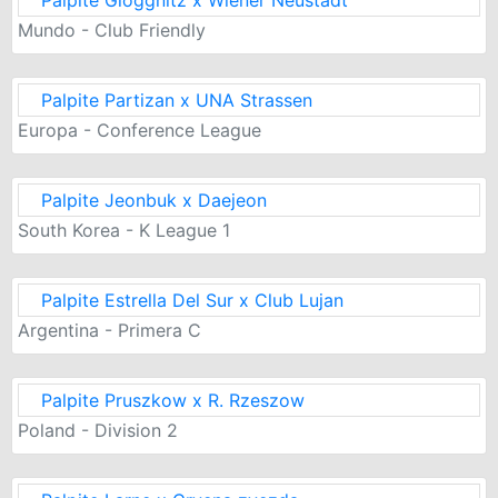
Palpite Gloggnitz x Wiener Neustadt
Mundo - Club Friendly
Palpite Partizan x UNA Strassen
Europa - Conference League
Palpite Jeonbuk x Daejeon
South Korea - K League 1
Palpite Estrella Del Sur x Club Lujan
Argentina - Primera C
Palpite Pruszkow x R. Rzeszow
Poland - Division 2