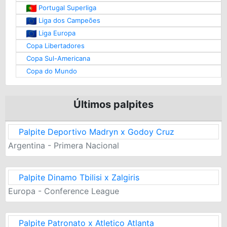
Portugal Superliga
Liga dos Campeões
Liga Europa
Copa Libertadores
Copa Sul-Americana
Copa do Mundo
Últimos palpites
Palpite Deportivo Madryn x Godoy Cruz
Argentina - Primera Nacional
Palpite Dinamo Tbilisi x Zalgiris
Europa - Conference League
Palpite Patronato x Atletico Atlanta