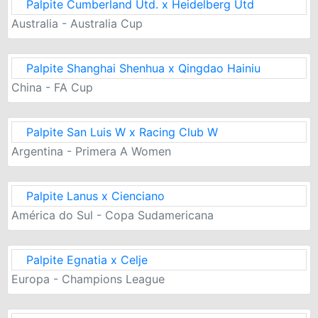
Palpite Cumberland Utd. x Heidelberg Utd
Australia - Australia Cup
Palpite Shanghai Shenhua x Qingdao Hainiu
China - FA Cup
Palpite San Luis W x Racing Club W
Argentina - Primera A Women
Palpite Lanus x Cienciano
América do Sul - Copa Sudamericana
Palpite Egnatia x Celje
Europa - Champions League