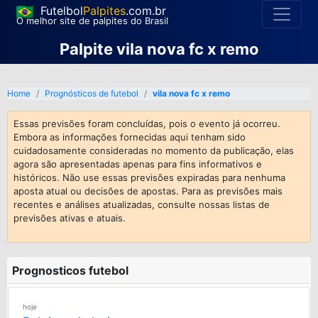
Futelbol
Palpites
.com.br
O melhor site de palpites do Brasil
Palpite vila nova fc x remo
Home
Prognósticos de futebol
vila nova fc x remo
Essas previsões foram concluídas, pois o evento já ocorreu.
Embora as informações fornecidas aqui tenham sido
cuidadosamente consideradas no momento da publicação, elas
agora são apresentadas apenas para fins informativos e
históricos. Não use essas previsões expiradas para nenhuma
aposta atual ou decisões de apostas. Para as previsões mais
recentes e análises atualizadas, consulte nossas listas de
previsões ativas e atuais.
Prognosticos futebol
hoje