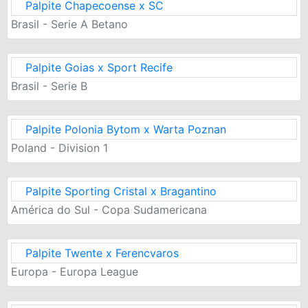
Palpite Chapecoense x SC
Brasil - Serie A Betano
Palpite Goias x Sport Recife
Brasil - Serie B
Palpite Polonia Bytom x Warta Poznan
Poland - Division 1
Palpite Sporting Cristal x Bragantino
América do Sul - Copa Sudamericana
Palpite Twente x Ferencvaros
Europa - Europa League