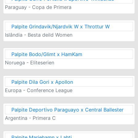
Paraguay - Copa de Primera
Palpite Grindavik/Njardvik W x Throttur W
Islândia - Besta deild Women
Palpite Bodo/Glimt x HamKam
Noruega - Eliteserien
Palpite Dila Gori x Apollon
Europa - Conference League
Palpite Deportivo Paraguayo x Central Ballester
Argentina - Primera C
Palpite Mariehamn x Lahti