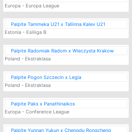
Europa - Europa League
Palpite Tammeka U21 x Tallinna Kalev U21
Estonia - Esiliiga B
Palpite Radomiak Radom x Wieczysta Krakow
Poland - Ekstraklasa
Palpite Pogon Szczecin x Legia
Poland - Ekstraklasa
Palpite Paks x Panathinaikos
Europa - Conference League
Palpite Yunnan Yukun x Chengdu Rongcheng