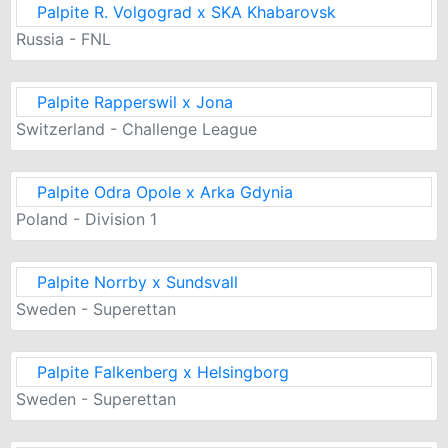
Palpite R. Volgograd x SKA Khabarovsk
Russia - FNL
Palpite Rapperswil x Jona
Switzerland - Challenge League
Palpite Odra Opole x Arka Gdynia
Poland - Division 1
Palpite Norrby x Sundsvall
Sweden - Superettan
Palpite Falkenberg x Helsingborg
Sweden - Superettan