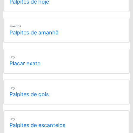
Palpites de hoje
amanhã
Palpites de amanhã
Hoy
Placar exato
Hoy
Palpites de gols
Hoy
Palpites de escanteios