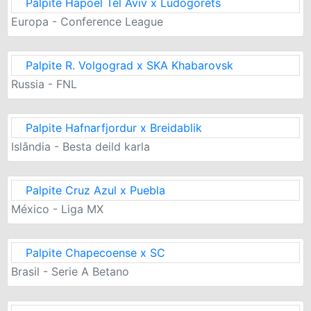
Palpite Hapoel Tel Aviv x Ludogorets
Europa - Conference League
Palpite R. Volgograd x SKA Khabarovsk
Russia - FNL
Palpite Hafnarfjordur x Breidablik
Islândia - Besta deild karla
Palpite Cruz Azul x Puebla
México - Liga MX
Palpite Chapecoense x SC
Brasil - Serie A Betano