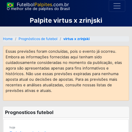
Futelbol
Palpites
.com.br
O melhor site de palpites do Brasil
Palpite virtus x zrinjski
Home
Prognósticos de futebol
virtus x zrinjski
Essas previsões foram concluídas, pois o evento já ocorreu.
Embora as informações fornecidas aqui tenham sido
cuidadosamente consideradas no momento da publicação, elas
agora são apresentadas apenas para fins informativos e
históricos. Não use essas previsões expiradas para nenhuma
aposta atual ou decisões de apostas. Para as previsões mais
recentes e análises atualizadas, consulte nossas listas de
previsões ativas e atuais.
Prognosticos futebol
hoje