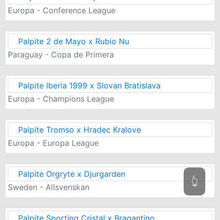
Europa - Conference League
Palpite 2 de Mayo x Rubio Nu
Paraguay - Copa de Primera
Palpite Iberia 1999 x Slovan Bratislava
Europa - Champions League
Palpite Tromso x Hradec Kralove
Europa - Europa League
Palpite Orgryte x Djurgarden
👆
Sweden - Allsvenskan
Palpite Sporting Cristal x Bragantino