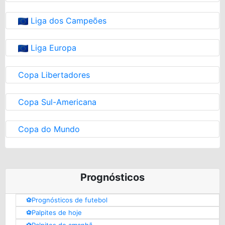
Liga dos Campeões
Liga Europa
Copa Libertadores
Copa Sul-Americana
Copa do Mundo
Prognósticos
⚽️Prognósticos de futebol
⚽️Palpites de hoje