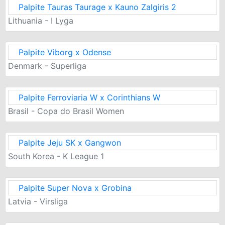
Palpite Tauras Taurage x Kauno Zalgiris 2
Lithuania - I Lyga
Palpite Viborg x Odense
Denmark - Superliga
Palpite Ferroviaria W x Corinthians W
Brasil - Copa do Brasil Women
Palpite Jeju SK x Gangwon
South Korea - K League 1
Palpite Super Nova x Grobina
Latvia - Virsliga