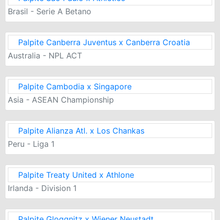
Brasil - Serie A Betano
Palpite Canberra Juventus x Canberra Croatia
Australia - NPL ACT
Palpite Cambodia x Singapore
Asia - ASEAN Championship
Palpite Alianza Atl. x Los Chankas
Peru - Liga 1
Palpite Treaty United x Athlone
Irlanda - Division 1
Palpite Gloggnitz x Wiener Neustadt