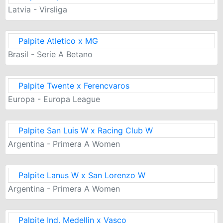
Latvia - Virsliga
Palpite Atletico x MG
Brasil - Serie A Betano
Palpite Twente x Ferencvaros
Europa - Europa League
Palpite San Luis W x Racing Club W
Argentina - Primera A Women
Palpite Lanus W x San Lorenzo W
Argentina - Primera A Women
Palpite Ind. Medellin x Vasco