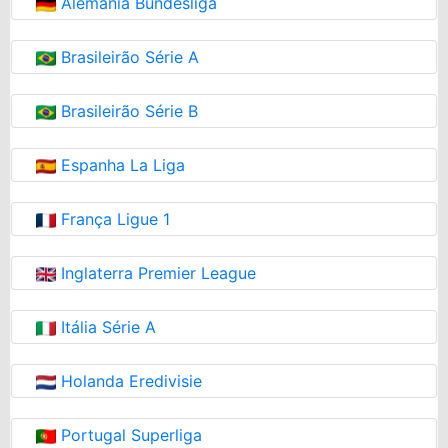
Alemania Bundesliga
Brasileirão Série A
Brasileirão Série B
Espanha La Liga
França Ligue 1
Inglaterra Premier League
Itália Série A
Holanda Eredivisie
Portugal Superliga