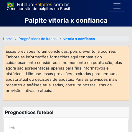
Futelbol
Palpites
.com.br
O melhor site de palpites do Brasil
Palpite vitoria x confianca
Home
Prognósticos de futebol
vitoria x confianca
Essas previsões foram concluídas, pois o evento já ocorreu.
Embora as informações fornecidas aqui tenham sido
cuidadosamente consideradas no momento da publicação, elas
agora são apresentadas apenas para fins informativos e
históricos. Não use essas previsões expiradas para nenhuma
aposta atual ou decisões de apostas. Para as previsões mais
recentes e análises atualizadas, consulte nossas listas de
previsões ativas e atuais.
Prognosticos futebol
hoje