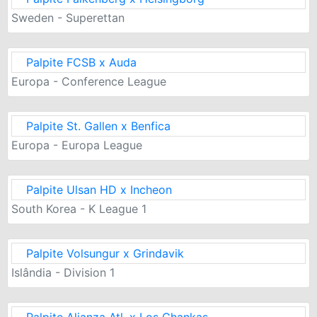
Sweden - Superettan
Palpite FCSB x Auda
Europa - Conference League
Palpite St. Gallen x Benfica
Europa - Europa League
Palpite Ulsan HD x Incheon
South Korea - K League 1
Palpite Volsungur x Grindavik
Islândia - Division 1