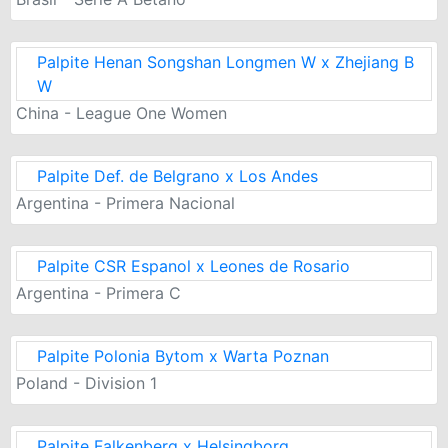
Palpite Henan Songshan Longmen W x Zhejiang B
W
China - League One Women
Palpite Def. de Belgrano x Los Andes
Argentina - Primera Nacional
Palpite CSR Espanol x Leones de Rosario
Argentina - Primera C
Palpite Polonia Bytom x Warta Poznan
Poland - Division 1
Palpite Falkenberg x Helsingborg