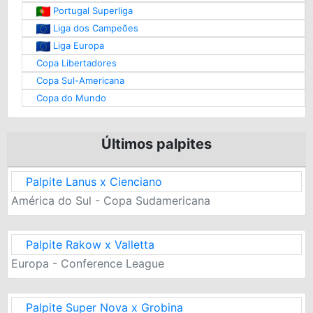
Portugal Superliga
Liga dos Campeões
Liga Europa
Copa Libertadores
Copa Sul-Americana
Copa do Mundo
Últimos palpites
Palpite Lanus x Cienciano
América do Sul - Copa Sudamericana
Palpite Rakow x Valletta
Europa - Conference League
Palpite Super Nova x Grobina