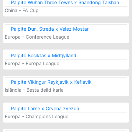
Palpite Wuhan Three Towns x Shandong Taishan
China - FA Cup
Palpite Dun. Streda x Velez Mostar
Europa - Conference League
Palpite Besiktas x Midtjylland
Europa - Europa League
Palpite Vikingur Reykjavik x Keflavik
Islândia - Besta deild karla
Palpite Larne x Crvena zvezda
Europa - Champions League