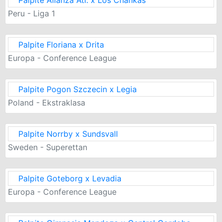
Palpite Alianza Atl. x Los Chankas
Peru - Liga 1
Palpite Floriana x Drita
Europa - Conference League
Palpite Pogon Szczecin x Legia
Poland - Ekstraklasa
Palpite Norrby x Sundsvall
Sweden - Superettan
Palpite Goteborg x Levadia
Europa - Conference League