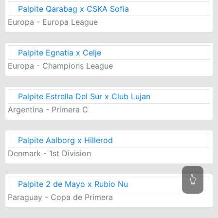
Palpite Qarabag x CSKA Sofia
Europa - Europa League
Palpite Egnatia x Celje
Europa - Champions League
Palpite Estrella Del Sur x Club Lujan
Argentina - Primera C
Palpite Aalborg x Hillerod
Denmark - 1st Division
👆
Palpite 2 de Mayo x Rubio Nu
Paraguay - Copa de Primera