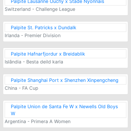
Palpite Lausanne Ouchy x Stade Nyonnais
Switzerland - Challenge League
Palpite St. Patricks x Dundalk
Irlanda - Premier Division
Palpite Hafnarfjordur x Breidablik
Islândia - Besta deild karla
Palpite Shanghai Port x Shenzhen Xinpengcheng
China - FA Cup
Palpite Union de Santa Fe W x Newells Old Boys
W
Argentina - Primera A Women