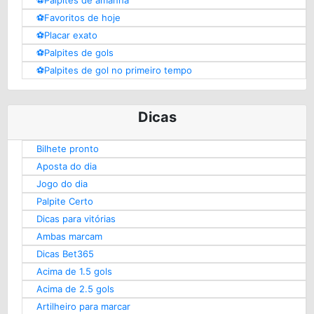
⚽️Palpites de amanhã
⚽️Favoritos de hoje
⚽️Placar exato
⚽️Palpites de gols
⚽️Palpites de gol no primeiro tempo
Dicas
Bilhete pronto
Aposta do dia
Jogo do dia
Palpite Certo
Dicas para vitórias
Ambas marcam
Dicas Bet365
Acima de 1.5 gols
Acima de 2.5 gols
Artilheiro para marcar