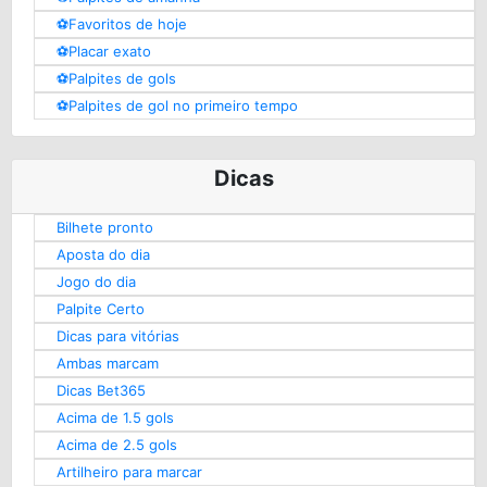
⚽️Favoritos de hoje
⚽️Placar exato
⚽️Palpites de gols
⚽️Palpites de gol no primeiro tempo
Dicas
Bilhete pronto
Aposta do dia
Jogo do dia
Palpite Certo
Dicas para vitórias
Ambas marcam
Dicas Bet365
Acima de 1.5 gols
Acima de 2.5 gols
Artilheiro para marcar