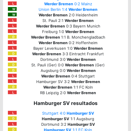
Werder Bremen
0:2 Mainz
L
Union Berlin 1:4
Werder Bremen
W
Werder Bremen
2:0 Heidenheim
W
St. Pauli 2:1
Werder Bremen
L
Werder Bremen
0:3 Bayern Munich
L
Freiburg 1:0
Werder Bremen
L
Werder Bremen
1:1 B. Monchengladbach
D
Werder Bremen
0:2 Hoffenheim
L
Bayer Leverkusen 1:0
Werder Bremen
L
Werder Bremen
3:3 Eintracht Frankfurt
D
Dortmund 3:0
Werder Bremen
L
St. Pauli (Ger) 0:0
Werder Bremen
(Ger)
D
Augsburg 0:0
Werder Bremen
D
Werder Bremen
0:4 Stuttgart
L
Hamburger SV 3:2
Werder Bremen
L
Werder Bremen
1:1 FC Koln
D
RB Leipzig 2:0
Werder Bremen
L
Hamburger SV resultados
Stuttgart 4:0
Hamburger SV
L
Hamburger SV
1:1 Augsburg
D
Dortmund 3:2
Hamburger SV
L
Hamburger SV
1:1 FC Koln
D