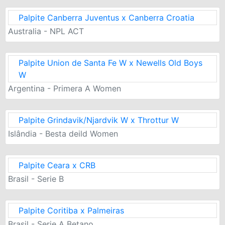
Palpite Canberra Juventus x Canberra Croatia
Australia - NPL ACT
Palpite Union de Santa Fe W x Newells Old Boys
W
Argentina - Primera A Women
Palpite Grindavik/Njardvik W x Throttur W
Islândia - Besta deild Women
Palpite Ceara x CRB
Brasil - Serie B
Palpite Coritiba x Palmeiras
Brasil - Serie A Betano