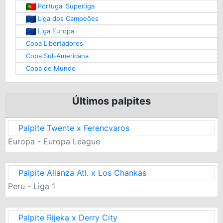
Portugal Superliga
Liga dos Campeões
Liga Europa
Copa Libertadores
Copa Sul-Americana
Copa do Mundo
Últimos palpites
Palpite Twente x Ferencvaros
Europa - Europa League
Palpite Alianza Atl. x Los Chankas
Peru - Liga 1
Palpite Rijeka x Derry City