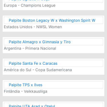
Europa - Champions League
Palpite Boston Legacy W x Washington Spirit W
Estados Unidos - NWSL Women
Palpite Almagro x Gimnasia y Tiro
Argentina - Primera Nacional
Palpite Santa Fe x Caracas
América do Sul - Copa Sudamericana
Palpite TPS x Ilves
Finlândia - Veikkausliiga
Palpite UTA Arad x Otelul