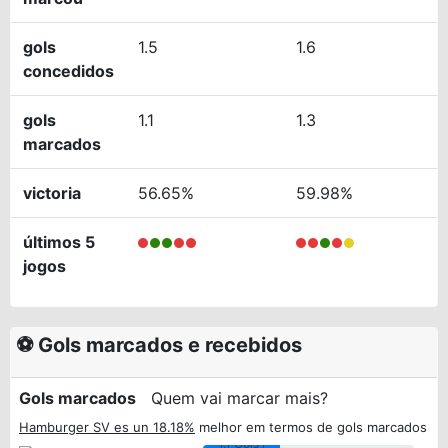
gols
1.5
1.6
concedidos
gols
1.1
1.3
marcados
victoria
56.65%
59.98%
últimos 5
jogos
⚽ Gols marcados e recebidos
Gols marcados
Quem vai marcar mais?
Hamburger SV es un 18.18%
melhor em termos de gols marcados
1.1 Gols /