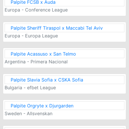
Palpite FCSB x Auda
Europa - Conference League
Palpite Sheriff Tiraspol x Maccabi Tel Aviv
Europa - Europa League
Palpite Acassuso x San Telmo
Argentina - Primera Nacional
Palpite Slavia Sofia x CSKA Sofia
Bulgaria - efbet League
Palpite Orgryte x Djurgarden
Sweden - Allsvenskan