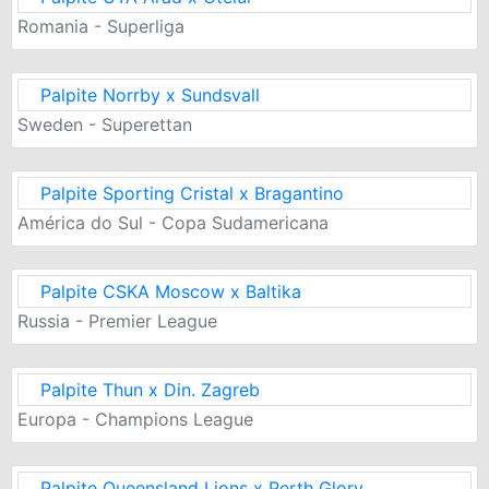
Romania - Superliga
Palpite Norrby x Sundsvall
Sweden - Superettan
Palpite Sporting Cristal x Bragantino
América do Sul - Copa Sudamericana
Palpite CSKA Moscow x Baltika
Russia - Premier League
Palpite Thun x Din. Zagreb
Europa - Champions League
Palpite Queensland Lions x Perth Glory