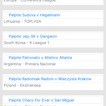
Palpite Suduva x Hegelmann
Lithuania - TOPLYGA
Palpite Jeju SK x Gangwon
South Korea - K League 1
Palpite Patronato x Atletico Atlanta
Argentina - Primera Nacional
Palpite Radomiak Radom x Wieczysta Krakow
Poland - Ekstraklasa
Palpite Chaco For Ever x San Miguel