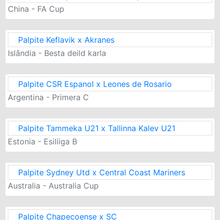
China - FA Cup
Palpite Keflavik x Akranes
Islândia - Besta deild karla
Palpite CSR Espanol x Leones de Rosario
Argentina - Primera C
Palpite Tammeka U21 x Tallinna Kalev U21
Estonia - Esiliiga B
Palpite Sydney Utd x Central Coast Mariners
Australia - Australia Cup
Palpite Chapecoense x SC