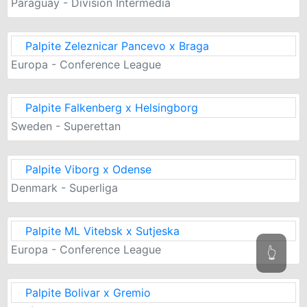
Paraguay - Division Intermedia
Palpite Zeleznicar Pancevo x Braga
Europa - Conference League
Palpite Falkenberg x Helsingborg
Sweden - Superettan
Palpite Viborg x Odense
Denmark - Superliga
Palpite ML Vitebsk x Sutjeska
Europa - Conference League
👆
Palpite Bolivar x Gremio