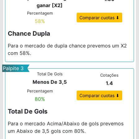
ganar [X2]
Percentagem
Comparar cuotas ⬇
58%
Chance Dupla
Para o mercado de dupla chance prevemos um X2
com 58%.
Palpite 3
Total De Gols
Cotações
Menos De 3,5
1.4
Percentagem
Comparar cuotas ⬇
80%
Total De Gols
Para o mercado Acima/Abaixo de gols prevemos
um Abaixo de 3,5 gols com 80%.