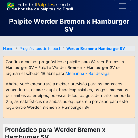
Futelbol
Palpites
.com.br
O melhor site de palpites do Brasil
Palpite Werder Bremen x Hamburger
SV
Home
Prognósticos de futebol
Werder Bremen x Hamburger SV
Confira o melhor prognóstico e palpite para Werder Bremen x
Hamburger SV - Palpite Werder Bremen x Hamburger SV se
jugarán el sábado 18 abril para
Alemanha - Bundesliga
.
Abaixo você encontrará a melhor previsão para os mercados
vencedores, chance dupla, handicap asiático, os gols marcados
por ambas as equipes, os escanteios, os gols de mais/menos de
2,5, as estatísticas de ambas as equipes e a previsão para este
jogo entre Werder Bremen x Hamburger SV
Pronóstico para Werder Bremen x
Hamburger SV