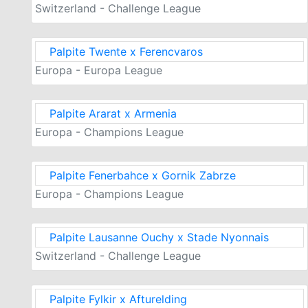
Switzerland - Challenge League
Palpite Twente x Ferencvaros
Europa - Europa League
Palpite Ararat x Armenia
Europa - Champions League
Palpite Fenerbahce x Gornik Zabrze
Europa - Champions League
Palpite Lausanne Ouchy x Stade Nyonnais
Switzerland - Challenge League
Palpite Fylkir x Afturelding