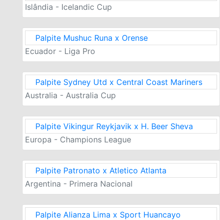
Islândia - Icelandic Cup
Palpite Mushuc Runa x Orense
Ecuador - Liga Pro
Palpite Sydney Utd x Central Coast Mariners
Australia - Australia Cup
Palpite Vikingur Reykjavik x H. Beer Sheva
Europa - Champions League
Palpite Patronato x Atletico Atlanta
Argentina - Primera Nacional
Palpite Alianza Lima x Sport Huancayo