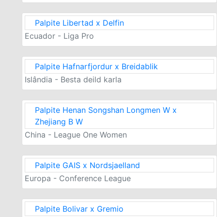
Palpite Libertad x Delfin
Ecuador - Liga Pro
Palpite Hafnarfjordur x Breidablik
Islândia - Besta deild karla
Palpite Henan Songshan Longmen W x
Zhejiang B W
China - League One Women
Palpite GAIS x Nordsjaelland
Europa - Conference League
Palpite Bolivar x Gremio