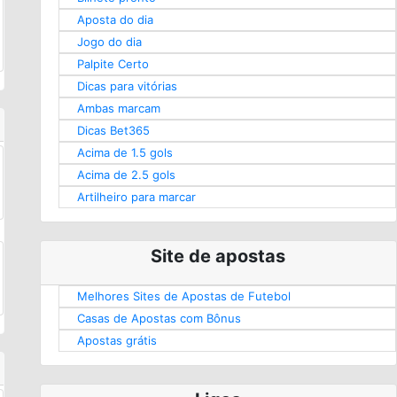
Aposta do dia
Jogo do dia
Palpite Certo
Dicas para vitórias
Ambas marcam
Dicas Bet365
Acima de 1.5 gols
Acima de 2.5 gols
Artilheiro para marcar
Site de apostas
Melhores Sites de Apostas de Futebol
Casas de Apostas com Bônus
Apostas grátis