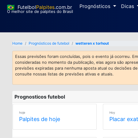
Prognósticos
Dicas
Futelbol
Palpites
.com.br
O melhor site de palpites do Brasil
Home
Prognósticos de futebol
wetteren x torhout
Essas previsões foram concluídas, pois o evento já ocorreu. 
consideradas no momento da publicação, elas agora são apresen
previsões expiradas para nenhuma aposta atual ou decisões de a
consulte nossas listas de previsões ativas e atuais.
Prognosticos futebol
hoje
Hoy
Palpites de hoje
Placar exa