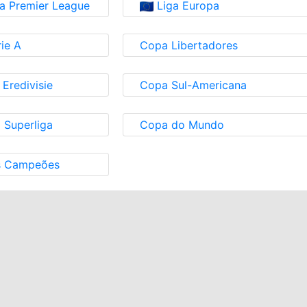
ra Premier League
Liga Europa
rie A
Copa Libertadores
Eredivisie
Copa Sul-Americana
 Superliga
Copa do Mundo
s Campeões