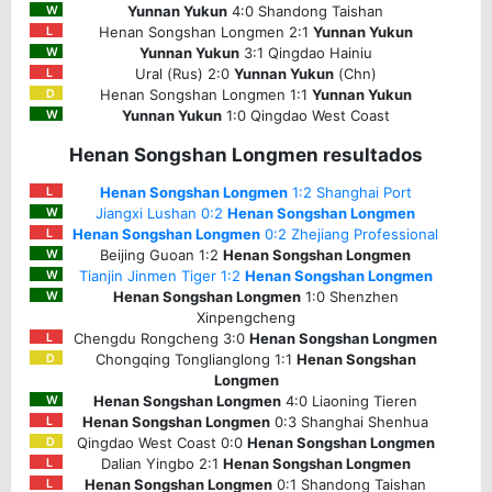
Yunnan Yukun
4:0 Shandong Taishan
W
Henan Songshan Longmen 2:1
Yunnan Yukun
L
Yunnan Yukun
3:1 Qingdao Hainiu
W
Ural (Rus) 2:0
Yunnan Yukun
(Chn)
L
Henan Songshan Longmen 1:1
Yunnan Yukun
D
Yunnan Yukun
1:0 Qingdao West Coast
W
Henan Songshan Longmen resultados
Henan Songshan Longmen
1:2 Shanghai Port
L
Jiangxi Lushan 0:2
Henan Songshan Longmen
W
Henan Songshan Longmen
0:2 Zhejiang Professional
L
Beijing Guoan 1:2
Henan Songshan Longmen
W
Tianjin Jinmen Tiger 1:2
Henan Songshan Longmen
W
Henan Songshan Longmen
1:0 Shenzhen
W
Xinpengcheng
Chengdu Rongcheng 3:0
Henan Songshan Longmen
L
Chongqing Tonglianglong 1:1
Henan Songshan
D
Longmen
Henan Songshan Longmen
4:0 Liaoning Tieren
W
Henan Songshan Longmen
0:3 Shanghai Shenhua
L
Qingdao West Coast 0:0
Henan Songshan Longmen
D
Dalian Yingbo 2:1
Henan Songshan Longmen
L
Henan Songshan Longmen
0:1 Shandong Taishan
L