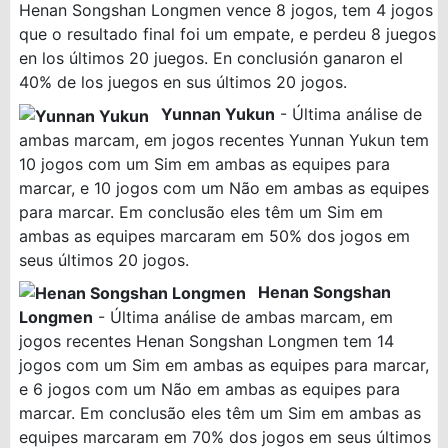
Henan Songshan Longmen vence 8 jogos, tem 4 jogos
que o resultado final foi um empate, e perdeu 8 juegos
en los últimos 20 juegos. En conclusión ganaron el
40% de los juegos en sus últimos 20 jogos.
Yunnan Yukun
- Última análise de
ambas marcam, em jogos recentes Yunnan Yukun tem
10 jogos com um Sim em ambas as equipes para
marcar, e 10 jogos com um Não em ambas as equipes
para marcar. Em conclusão eles têm um Sim em
ambas as equipes marcaram em 50% dos jogos em
seus últimos 20 jogos.
Henan Songshan
Longmen
- Última análise de ambas marcam, em
jogos recentes Henan Songshan Longmen tem 14
jogos com um Sim em ambas as equipes para marcar,
e 6 jogos com um Não em ambas as equipes para
marcar. Em conclusão eles têm um Sim em ambas as
equipes marcaram em 70% dos jogos em seus últimos