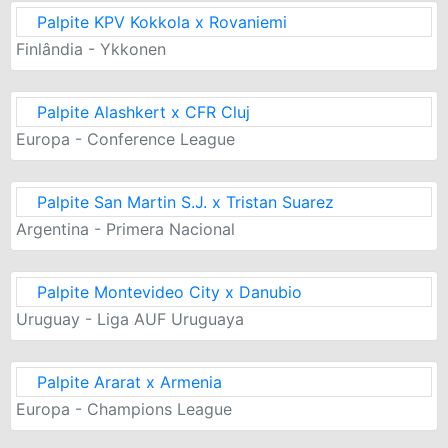
Palpite KPV Kokkola x Rovaniemi
Finlândia - Ykkonen
Palpite Alashkert x CFR Cluj
Europa - Conference League
Palpite San Martin S.J. x Tristan Suarez
Argentina - Primera Nacional
Palpite Montevideo City x Danubio
Uruguay - Liga AUF Uruguaya
Palpite Ararat x Armenia
Europa - Champions League