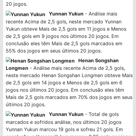
20 jogos.
Yunnan Yukun
- Análise mais
recente Acima de 2,5 gols, neste mercado Yunnan
Yukun obteve Mais de 2,5 gols em 11 jogos e Menos
de 2,5 gols em 9 jogos nos últimos 20 jogos. Em
conclusão eles têm Mais de 2,5 gols marcados em
55% dos jogos em seus últimos 20 jogos.
Henan Songshan
Longmen
- Análise mais recente Acima de 2,5 gols,
neste mercado Henan Songshan Longmen obteve Mais
de 2,5 gols em 14 jogos e Menos de 2,5 gols em 6
jogos nos últimos 20 jogos. Em conclusão eles têm
Mais de 2,5 gols marcados em 70% dos jogos em seus
últimos 20 jogos.
Yunnan Yukun
- Total de gols
marcados e sofridos análise, nos últimos 20 jogos
Yunnan Yukun marcou 19 gols e sofreu 21 gols. Em