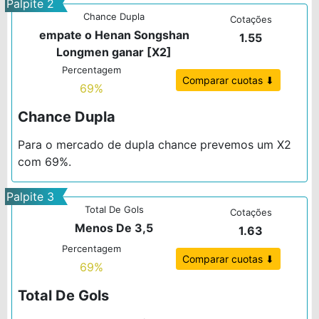
Palpite 2
Chance Dupla
Cotações
empate o Henan Songshan
1.55
Longmen ganar [X2]
Percentagem
Comparar cuotas ⬇
69%
Chance Dupla
Para o mercado de dupla chance prevemos um X2
com 69%.
Palpite 3
Total De Gols
Cotações
Menos De 3,5
1.63
Percentagem
Comparar cuotas ⬇
69%
Total De Gols