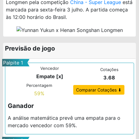
Longmen pela competição
China - Super League
está
marcada para sexta-feira 3 julho. A partida começa
às 12:00 horário do Brasil.
Previsão de jogo
Palpite 1
Vencedor
Cotações
Empate [x]
3.68
Percentagem
Comparar Cotações ⬇
59%
Ganador
A análise matemática prevê uma empata para o
mercado vencedor com 59%.