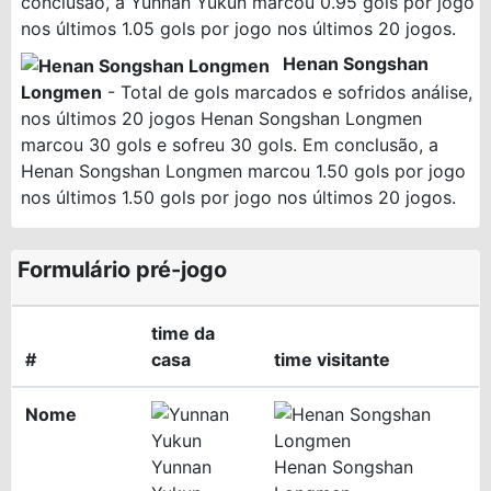
conclusão, a Yunnan Yukun marcou 0.95 gols por jogo
nos últimos 1.05 gols por jogo nos últimos 20 jogos.
Henan Songshan
Longmen
- Total de gols marcados e sofridos análise,
nos últimos 20 jogos Henan Songshan Longmen
marcou 30 gols e sofreu 30 gols. Em conclusão, a
Henan Songshan Longmen marcou 1.50 gols por jogo
nos últimos 1.50 gols por jogo nos últimos 20 jogos.
Formulário pré-jogo
time da
#
casa
time visitante
Nome
Yunnan
Henan Songshan