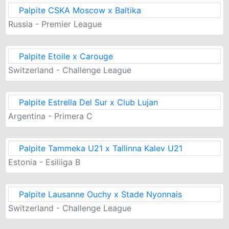
Palpite CSKA Moscow x Baltika
Russia - Premier League
Palpite Etoile x Carouge
Switzerland - Challenge League
Palpite Estrella Del Sur x Club Lujan
Argentina - Primera C
Palpite Tammeka U21 x Tallinna Kalev U21
Estonia - Esiliiga B
Palpite Lausanne Ouchy x Stade Nyonnais
Switzerland - Challenge League