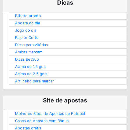
Dicas
Bilhete pronto
Aposta do dia
Jogo do dia
Palpite Certo
Dicas para vitórias
Ambas marcam
Dicas Bet365
Acima de 1.5 gols
Acima de 2.5 gols
Artilheiro para marcar
Site de apostas
Melhores Sites de Apostas de Futebol
Casas de Apostas com Bônus
Apostas grátis