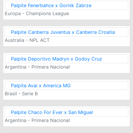
Palpite Fenerbahce x Gornik Zabrze
Europa - Champions League
Palpite Canberra Juventus x Canberra Croatia
Australia - NPL ACT
Palpite Deportivo Madryn x Godoy Cruz
Argentina - Primera Nacional
Palpite Avai x America MG
Brasil - Serie B
Palpite Chaco For Ever x San Miguel
Argentina - Primera Nacional