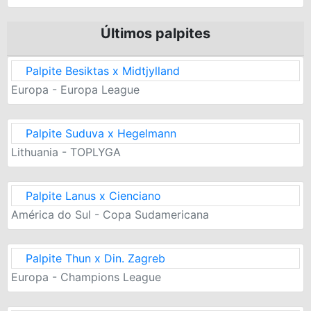
Últimos palpites
Palpite Besiktas x Midtjylland
Europa - Europa League
Palpite Suduva x Hegelmann
Lithuania - TOPLYGA
Palpite Lanus x Cienciano
América do Sul - Copa Sudamericana
Palpite Thun x Din. Zagreb
Europa - Champions League