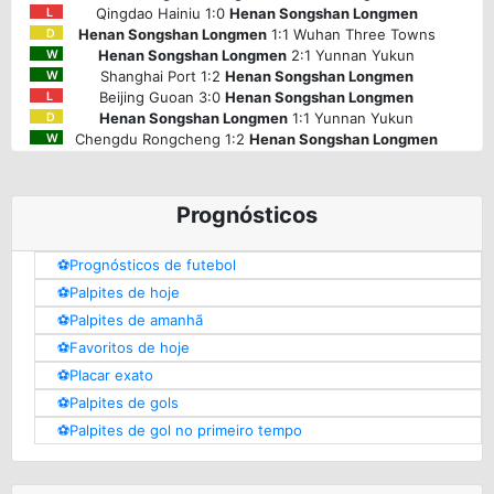
Qingdao Hainiu 1:0
Henan Songshan Longmen
L
Henan Songshan Longmen
1:1 Wuhan Three Towns
D
Henan Songshan Longmen
2:1 Yunnan Yukun
W
Shanghai Port 1:2
Henan Songshan Longmen
W
Beijing Guoan 3:0
Henan Songshan Longmen
L
Henan Songshan Longmen
1:1 Yunnan Yukun
D
Chengdu Rongcheng 1:2
Henan Songshan Longmen
W
Prognósticos
⚽️Prognósticos de futebol
⚽️Palpites de hoje
⚽️Palpites de amanhã
⚽️Favoritos de hoje
⚽️Placar exato
⚽️Palpites de gols
⚽️Palpites de gol no primeiro tempo