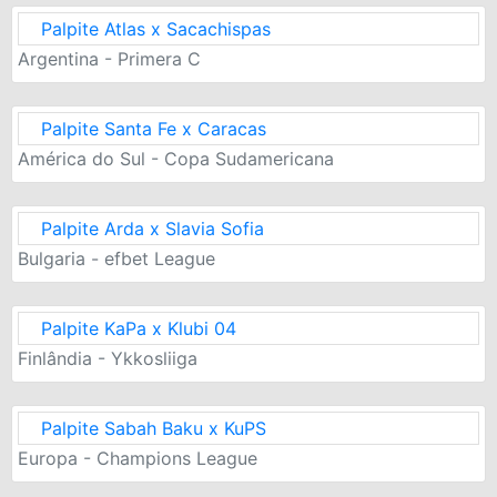
Palpite Atlas x Sacachispas
Argentina - Primera C
Palpite Santa Fe x Caracas
América do Sul - Copa Sudamericana
Palpite Arda x Slavia Sofia
Bulgaria - efbet League
Palpite KaPa x Klubi 04
Finlândia - Ykkosliiga
Palpite Sabah Baku x KuPS
Europa - Champions League