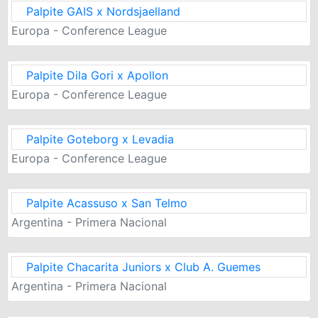
Palpite GAIS x Nordsjaelland
Europa - Conference League
Palpite Dila Gori x Apollon
Europa - Conference League
Palpite Goteborg x Levadia
Europa - Conference League
Palpite Acassuso x San Telmo
Argentina - Primera Nacional
Palpite Chacarita Juniors x Club A. Guemes
Argentina - Primera Nacional