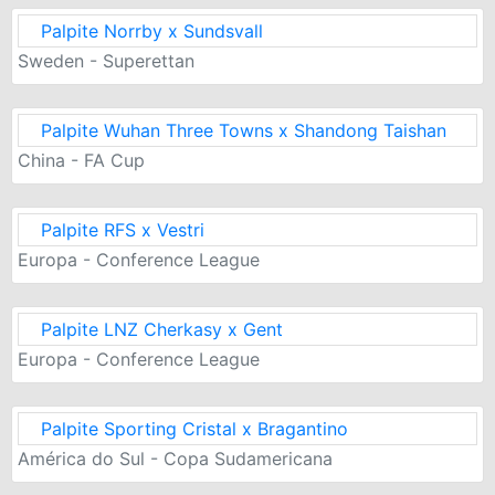
Palpite Norrby x Sundsvall
Sweden - Superettan
Palpite Wuhan Three Towns x Shandong Taishan
China - FA Cup
Palpite RFS x Vestri
Europa - Conference League
Palpite LNZ Cherkasy x Gent
Europa - Conference League
Palpite Sporting Cristal x Bragantino
América do Sul - Copa Sudamericana