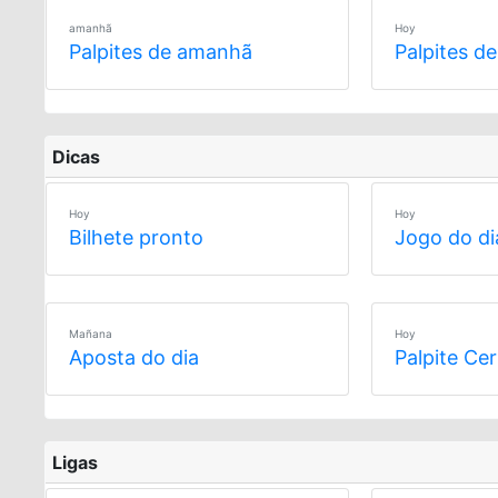
amanhã
Hoy
Palpites de amanhã
Palpites de
Dicas
Hoy
Hoy
Bilhete pronto
Jogo do di
Mañana
Hoy
Aposta do dia
Palpite Ce
Ligas