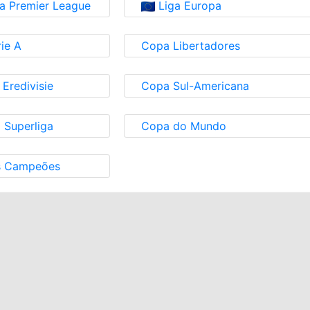
ra Premier League
Liga Europa
rie A
Copa Libertadores
Eredivisie
Copa Sul-Americana
 Superliga
Copa do Mundo
s Campeões