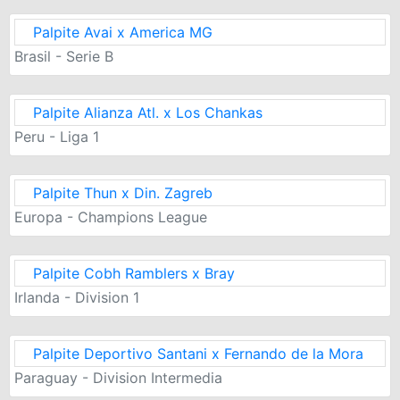
Palpite Avai x America MG
Brasil - Serie B
Palpite Alianza Atl. x Los Chankas
Peru - Liga 1
Palpite Thun x Din. Zagreb
Europa - Champions League
Palpite Cobh Ramblers x Bray
Irlanda - Division 1
Palpite Deportivo Santani x Fernando de la Mora
Paraguay - Division Intermedia