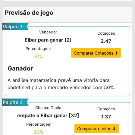
Previsão de jogo
Palpite 1
Vencedor
Cotações
Eibar para ganar [2]
2.47
Percentagem
Comparar Cotações ⬇
50%
Ganador
A análise matemática prevê uma vitória para
undefined para o mercado vencedor com 50%.
Palpite 2
Chance Dupla
Cotações
empate o Eibar ganar [X2]
1.37
Percentagem
Comparar cuotas ⬇
63%