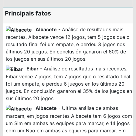
Principais fatos
Albacete
- Análise de resultados mais
recentes, Albacete vence 12 jogos, tem 5 jogos que o
resultado final foi um empate, e perdeu 3 jogos nos
últimos 20 juegos. En conclusión ganaron el 60% de
los juegos en sus últimos 20 jogos.
Eibar
- Análise de resultados mais recentes,
Eibar vence 7 jogos, tem 7 jogos que o resultado final
foi um empate, e perdeu 6 juegos en los últimos 20
juegos. En conclusión ganaron el 35% de los juegos en
sus últimos 20 jogos.
Albacete
- Última análise de ambas
marcam, em jogos recentes Albacete tem 6 jogos com
um Sim em ambas as equipes para marcar, e 14 jogos
com um Não em ambas as equipes para marcar. Em