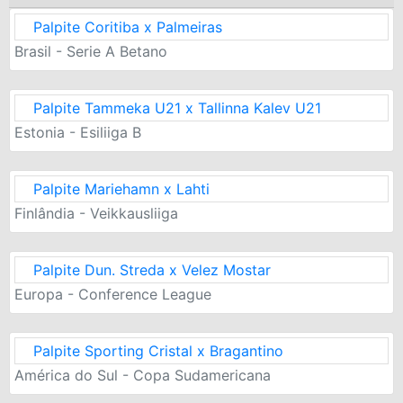
Palpite Coritiba x Palmeiras
Brasil - Serie A Betano
Palpite Tammeka U21 x Tallinna Kalev U21
Estonia - Esiliiga B
Palpite Mariehamn x Lahti
Finlândia - Veikkausliiga
Palpite Dun. Streda x Velez Mostar
Europa - Conference League
Palpite Sporting Cristal x Bragantino
América do Sul - Copa Sudamericana