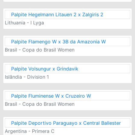
Palpite Hegelmann Litauen 2 x Zalgiris 2
Lithuania - I Lyga
Palpite Flamengo W x 3B da Amazonia W
Brasil - Copa do Brasil Women
Palpite Volsungur x Grindavik
Islândia - Division 1
Palpite Fluminense W x Cruzeiro W
Brasil - Copa do Brasil Women
Palpite Deportivo Paraguayo x Central Ballester
Argentina - Primera C