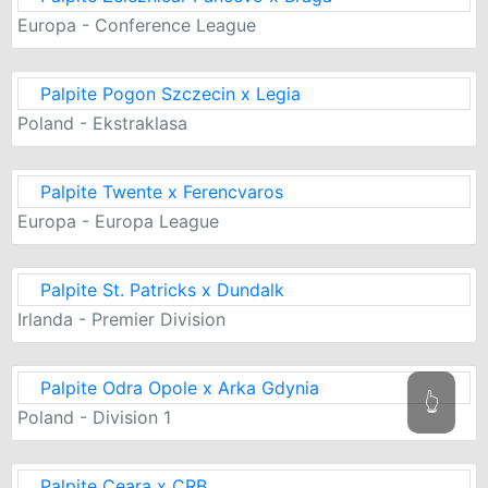
Europa - Conference League
Palpite Pogon Szczecin x Legia
Poland - Ekstraklasa
Palpite Twente x Ferencvaros
Europa - Europa League
Palpite St. Patricks x Dundalk
Irlanda - Premier Division
Palpite Odra Opole x Arka Gdynia
👆
Poland - Division 1
Palpite Ceara x CRB