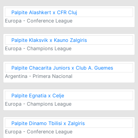
Palpite Alashkert x CFR Cluj
Europa - Conference League
Palpite Klaksvik x Kauno Zalgiris
Europa - Champions League
Palpite Chacarita Juniors x Club A. Guemes
Argentina - Primera Nacional
Palpite Egnatia x Celje
Europa - Champions League
Palpite Dinamo Tbilisi x Zalgiris
Europa - Conference League