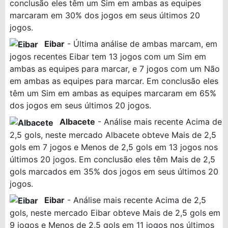
conclusão eles têm um Sim em ambas as equipes
marcaram em 30% dos jogos em seus últimos 20
jogos.
Eibar
- Última análise de ambas marcam, em
jogos recentes Eibar tem 13 jogos com um Sim em
ambas as equipes para marcar, e 7 jogos com um Não
em ambas as equipes para marcar. Em conclusão eles
têm um Sim em ambas as equipes marcaram em 65%
dos jogos em seus últimos 20 jogos.
Albacete
- Análise mais recente Acima de
2,5 gols, neste mercado Albacete obteve Mais de 2,5
gols em 7 jogos e Menos de 2,5 gols em 13 jogos nos
últimos 20 jogos. Em conclusão eles têm Mais de 2,5
gols marcados em 35% dos jogos em seus últimos 20
jogos.
Eibar
- Análise mais recente Acima de 2,5
gols, neste mercado Eibar obteve Mais de 2,5 gols em
9 jogos e Menos de 2,5 gols em 11 jogos nos últimos