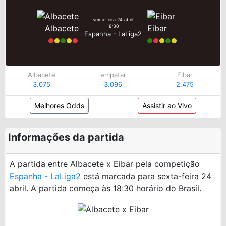
sexta-feira 24 abril
Albacete
Eibar
18:30
Espanha - LaLiga2
Albacete
empatar
Eibar
3.075
3.096
2.475
Melhores Odds
Assistir ao Vivo
Informações da partida
A partida entre Albacete x Eibar pela competição
Espanha - LaLiga2
está marcada para sexta-feira 24
abril. A partida começa às 18:30 horário do Brasil.