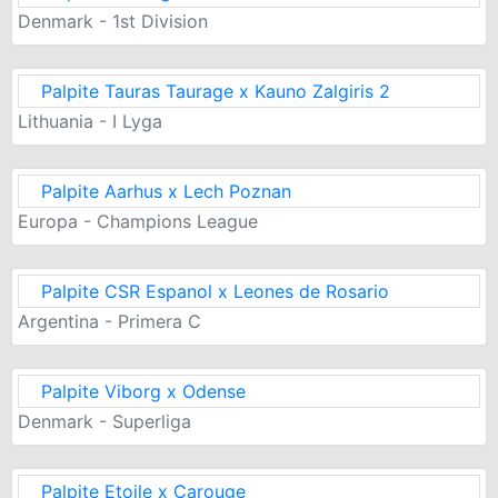
Denmark - 1st Division
Palpite Tauras Taurage x Kauno Zalgiris 2
Lithuania - I Lyga
Palpite Aarhus x Lech Poznan
Europa - Champions League
Palpite CSR Espanol x Leones de Rosario
Argentina - Primera C
Palpite Viborg x Odense
Denmark - Superliga
Palpite Etoile x Carouge