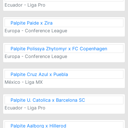
Ecuador - Liga Pro
Palpite Paide x Zira
Europa - Conference League
Palpite Polissya Zhytomyr x FC Copenhagen
Europa - Conference League
Palpite Cruz Azul x Puebla
México - Liga MX
Palpite U. Catolica x Barcelona SC
Ecuador - Liga Pro
Palpite Aalborg x Hillerod