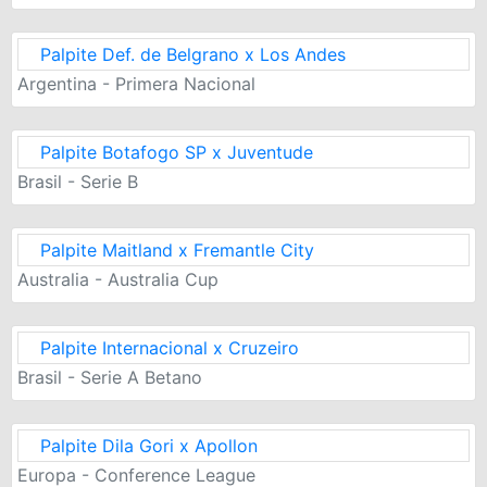
Palpite Def. de Belgrano x Los Andes
Argentina - Primera Nacional
Palpite Botafogo SP x Juventude
Brasil - Serie B
Palpite Maitland x Fremantle City
Australia - Australia Cup
Palpite Internacional x Cruzeiro
Brasil - Serie A Betano
Palpite Dila Gori x Apollon
Europa - Conference League