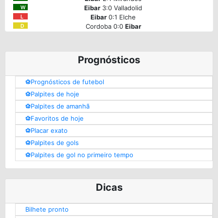
Eibar
3:0 Valladolid
W
Eibar
0:1 Elche
L
Cordoba 0:0
Eibar
D
Prognósticos
⚽️Prognósticos de futebol
⚽️Palpites de hoje
⚽️Palpites de amanhã
⚽️Favoritos de hoje
⚽️Placar exato
⚽️Palpites de gols
⚽️Palpites de gol no primeiro tempo
Dicas
Bilhete pronto