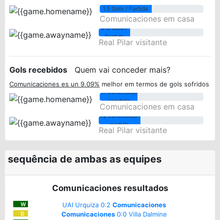
1.5 Gols / Partida
Comunicaciones em casa
0.9 Gols /
Partida
Real Pilar visitante
Gols recebidos
Quem vai conceder mais?
Comunicaciones es un 9.09%
melhor em termos de gols sofridos
1.1 concedido
/ partido
Comunicaciones em casa
1.2 concedido /
partido
Real Pilar visitante
sequência de ambas as equipes
Comunicaciones resultados
UAI Urquiza 0:2
Comunicaciones
W
Comunicaciones
0:0 Villa Dalmine
D