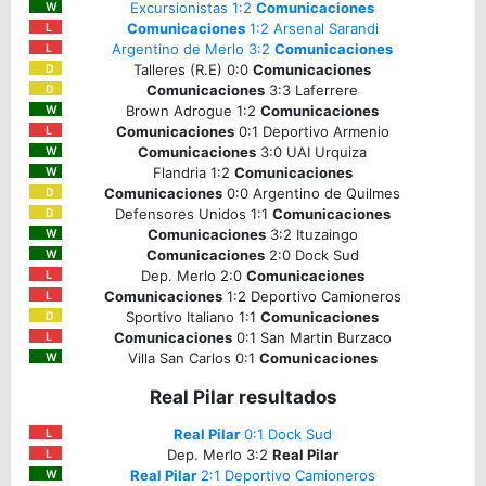
Excursionistas 1:2
Comunicaciones
W
Comunicaciones
1:2 Arsenal Sarandi
L
Argentino de Merlo 3:2
Comunicaciones
L
Talleres (R.E) 0:0
Comunicaciones
D
Comunicaciones
3:3 Laferrere
D
Brown Adrogue 1:2
Comunicaciones
W
Comunicaciones
0:1 Deportivo Armenio
L
Comunicaciones
3:0 UAI Urquiza
W
Flandria 1:2
Comunicaciones
W
Comunicaciones
0:0 Argentino de Quilmes
D
Defensores Unidos 1:1
Comunicaciones
D
Comunicaciones
3:2 Ituzaingo
W
Comunicaciones
2:0 Dock Sud
W
Dep. Merlo 2:0
Comunicaciones
L
Comunicaciones
1:2 Deportivo Camioneros
L
Sportivo Italiano 1:1
Comunicaciones
D
Comunicaciones
0:1 San Martin Burzaco
L
Villa San Carlos 0:1
Comunicaciones
W
Real Pilar resultados
Real Pilar
0:1 Dock Sud
L
Dep. Merlo 3:2
Real Pilar
L
Real Pilar
2:1 Deportivo Camioneros
W