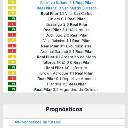
Sportivo Italiano 1:1
Real Pilar
D
Real Pilar
0:0 San Martin Burzaco
D
Real Pilar
1:1 Villa San Carlos
D
Liniers 0:1
Real Pilar
W
Ituzaingo 2:0
Real Pilar
L
Real Pilar
2:1 UAI Urquiza
W
Dock Sud 2:0
Real Pilar
L
Villa Dalmine 1:1
Real Pilar
D
Real Pilar
0:1 Excursionistas
L
Arsenal Sarandi 2:1
Real Pilar
L
Real Pilar
1:1 Argentino de Merlo
D
Talleres (R.E) 0:0
Real Pilar
D
Real Pilar
1:0 Laferrere
W
Brown Adrogue 1:1
Real Pilar
D
Real Pilar
0:1 Deportivo Armenio
L
Flandria 1:3
Real Pilar
W
Real Pilar
3:2 Argentino de Quilmes
W
Prognósticos
⚽️Prognósticos de futebol