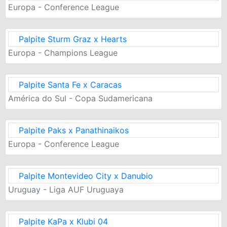
Europa - Conference League
Palpite Sturm Graz x Hearts
Europa - Champions League
Palpite Santa Fe x Caracas
América do Sul - Copa Sudamericana
Palpite Paks x Panathinaikos
Europa - Conference League
Palpite Montevideo City x Danubio
Uruguay - Liga AUF Uruguaya
Palpite KaPa x Klubi 04