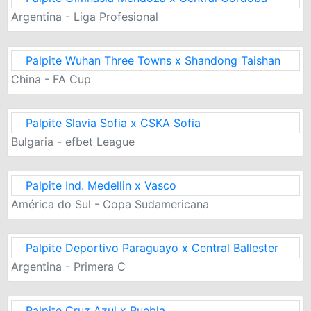
Argentina - Liga Profesional
Palpite Wuhan Three Towns x Shandong Taishan
China - FA Cup
Palpite Slavia Sofia x CSKA Sofia
Bulgaria - efbet League
Palpite Ind. Medellin x Vasco
América do Sul - Copa Sudamericana
Palpite Deportivo Paraguayo x Central Ballester
Argentina - Primera C
Palpite Cruz Azul x Puebla