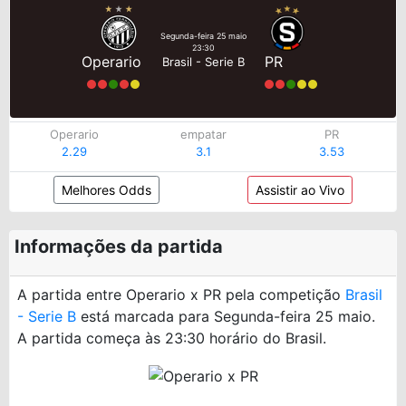
Segunda-feira 25 maio
23:30
Operario
PR
Brasil - Serie B
Operario
empatar
PR
2.29
3.1
3.53
Melhores Odds
Assistir ao Vivo
Informações da partida
A partida entre Operario x PR pela competição
Brasil
- Serie B
está marcada para Segunda-feira 25 maio.
A partida começa às 23:30 horário do Brasil.