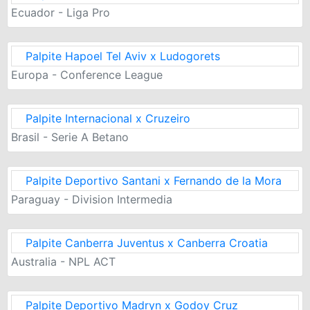
Ecuador - Liga Pro
Palpite Hapoel Tel Aviv x Ludogorets
Europa - Conference League
Palpite Internacional x Cruzeiro
Brasil - Serie A Betano
Palpite Deportivo Santani x Fernando de la Mora
Paraguay - Division Intermedia
Palpite Canberra Juventus x Canberra Croatia
Australia - NPL ACT
Palpite Deportivo Madryn x Godoy Cruz