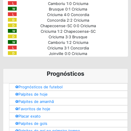
Camboriu 1:0 Criciuma
L
Brusque 0:1 Criciuma
W
Criciuma 4:0 Concordia
L
Concordia 2:2 Criciuma
D
Chapecoense-SC 0:0 Criciuma
D
Criciuma 1:2 Chapecoense-SC
W
Criciuma 3:3 Brusque
D
Camboriu 1:2 Criciuma
W
Criciuma 3:1 Concordia
L
Joinville 0:0 Criciuma
D
Prognósticos
⚽️Prognósticos de futebol
⚽️Palpites de hoje
⚽️Palpites de amanhã
⚽️Favoritos de hoje
⚽️Placar exato
⚽️Palpites de gols
⚽️Palpites de gol no primeiro tempo