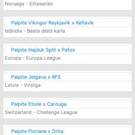
Noruega - Eliteserien
Palpite Vikingur Reykjavik x Keflavik
Islândia - Besta deild karla
Palpite Hajduk Split x Pafos
Europa - Europa League
Palpite Jelgava x RFS
Latvia - Virsliga
Palpite Etoile x Carouge
Switzerland - Challenge League
Palpite Floriana x Drita