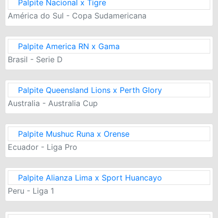
Palpite Nacional x Tigre
América do Sul - Copa Sudamericana
Palpite America RN x Gama
Brasil - Serie D
Palpite Queensland Lions x Perth Glory
Australia - Australia Cup
Palpite Mushuc Runa x Orense
Ecuador - Liga Pro
Palpite Alianza Lima x Sport Huancayo
Peru - Liga 1