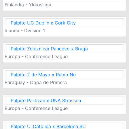
Finlândia - Ykkosliiga
Palpite UC Dublin x Cork City
Irlanda - Division 1
Palpite Zeleznicar Pancevo x Braga
Europa - Conference League
Palpite 2 de Mayo x Rubio Nu
Paraguay - Copa de Primera
Palpite Partizan x UNA Strassen
Europa - Conference League
Palpite U. Catolica x Barcelona SC