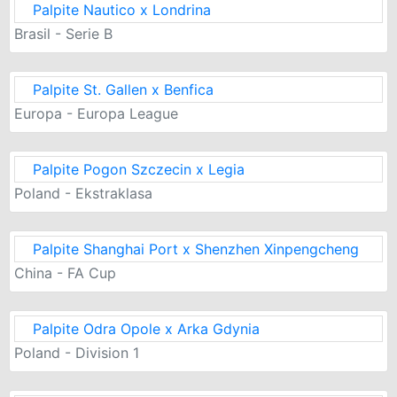
Palpite Nautico x Londrina
Brasil - Serie B
Palpite St. Gallen x Benfica
Europa - Europa League
Palpite Pogon Szczecin x Legia
Poland - Ekstraklasa
Palpite Shanghai Port x Shenzhen Xinpengcheng
China - FA Cup
Palpite Odra Opole x Arka Gdynia
Poland - Division 1