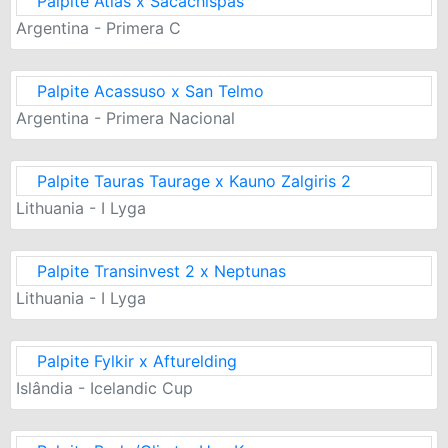
Palpite Atlas x Sacachispas
Argentina - Primera C
Palpite Acassuso x San Telmo
Argentina - Primera Nacional
Palpite Tauras Taurage x Kauno Zalgiris 2
Lithuania - I Lyga
Palpite Transinvest 2 x Neptunas
Lithuania - I Lyga
Palpite Fylkir x Afturelding
Islândia - Icelandic Cup