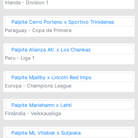
Irlanda - Division 1
Palpite Cerro Porteno x Sportivo Trinidense
Paraguay - Copa de Primera
Palpite Alianza Atl. x Los Chankas
Peru - Liga 1
Palpite Mjallby x Lincoln Red Imps
Europa - Champions League
Palpite Mariehamn x Lahti
Finlândia - Veikkausliiga
Palpite ML Vitebsk x Sutjeska