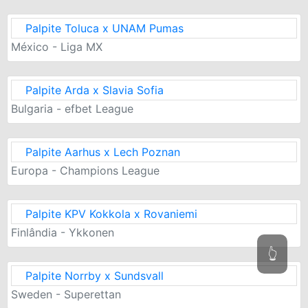
Palpite Toluca x UNAM Pumas
México - Liga MX
Palpite Arda x Slavia Sofia
Bulgaria - efbet League
Palpite Aarhus x Lech Poznan
Europa - Champions League
Palpite KPV Kokkola x Rovaniemi
Finlândia - Ykkonen
👆
Palpite Norrby x Sundsvall
Sweden - Superettan