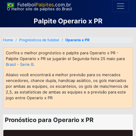
Futelbol
Palpites
.com.br
O melhor site de palpites do Brasil
Palpite Operario x PR
Home
Prognósticos de futebol
Operario x PR
Confira o melhor prognóstico e palpite para Operario x PR -
Palpite Operario x PR se jugarán el Segunda-feira 25 maio para
Brasil - Serie B
.
Abaixo você encontrará a melhor previsão para os mercados
vencedores, chance dupla, handicap asiático, os gols marcados
por ambas as equipes, os escanteios, os gols de mais/menos de
2,5, as estatísticas de ambas as equipes e a previsão para este
jogo entre Operario x PR
Pronóstico para Operario x PR