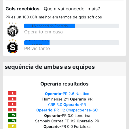
Gols recebidos
Quem vai conceder mais?
PR es un 100.00%
melhor em termos de gols sofridos
1.6 concedido / partido
Operario em casa
0.8 concedido /
partido
PR visitante
sequência de ambas as equipes
Operario resultados
Operario
-PR 2:6 Nautico
L
Fluminense 2:1
Operario
-PR
L
CRB 3:0
Operario
-PR
L
Operario
-PR 1:2 Chapecoense-SC
L
Operario
-PR 3:0 Londrina
W
Sampaio Correa FE 1:2
Operario
-PR
W
Operario
-PR 0:0 Fortaleza
D