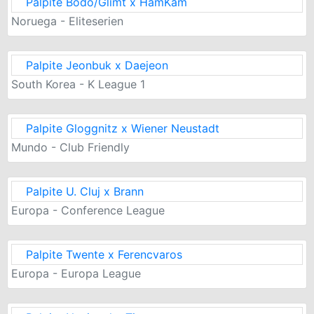
Palpite Bodo/Glimt x HamKam
Noruega - Eliteserien
Palpite Jeonbuk x Daejeon
South Korea - K League 1
Palpite Gloggnitz x Wiener Neustadt
Mundo - Club Friendly
Palpite U. Cluj x Brann
Europa - Conference League
Palpite Twente x Ferencvaros
Europa - Europa League