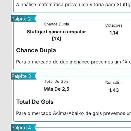
A análise matemática prevê uma vitória para Stut
Palpite 2
Chance Dupla
Cotações
Stuttgart ganar o empatar
1.14
[1X]
Chance Dupla
Para o mercado de dupla chance prevemos um 1X 
Palpite 3
Total De Gols
Cotações
Más De 2,5
1.43
Total De Gols
Para o mercado Acima/Abaixo de gols prevemos u
Palpite 4