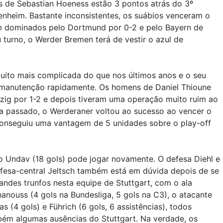
s de Sebastian Hoeness estão 3 pontos atrás do 3º
fenheim. Bastante inconsistentes, os suábios venceram o
m dominados pelo Dortmund por 0-2 e pelo Bayern de
turno, o Werder Bremen terá de vestir o azul de
muito mais complicada do que nos últimos anos e o seu
ua manutenção rapidamente. Os homens de Daniel Thioune
ig por 1-2 e depois tiveram uma operação muito ruim ao
na passado, o Werderaner voltou ao sucesso ao vencer o
 conseguiu uma vantagem de 5 unidades sobre o play-off
o Undav (18 gols) pode jogar novamente. O defesa Diehl e
efesa-central Jeltsch também está em dúvida depois de se
andes trunfos nesta equipe de Stuttgart, com o ala
Khanouss (4 gols na Bundesliga, 5 gols na C3), o atacante
s (4 gols) e Führich (6 gols, 6 assistências), todos
bém algumas ausências do Stuttgart. Na verdade, os