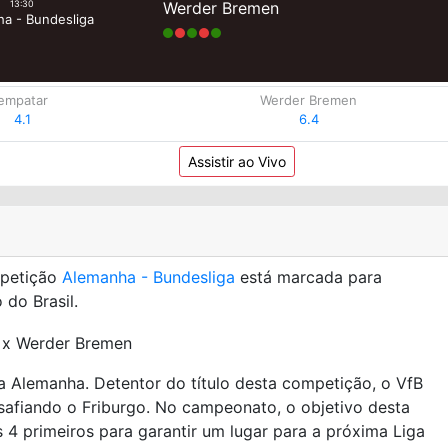
Werder Bremen
13:30
a - Bundesliga
empatar
Werder Bremen
4.1
6.4
Assistir ao Vivo
mpetição
Alemanha - Bundesliga
está marcada para
 do Brasil.
a Alemanha. Detentor do título desta competição, o VfB
desafiando o Friburgo. No campeonato, o objetivo desta
 4 primeiros para garantir um lugar para a próxima Liga