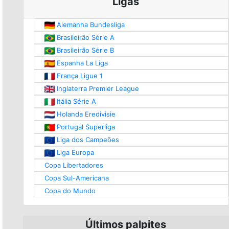
Ligas
Alemanha Bundesliga
Brasileirão Série A
Brasileirão Série B
Espanha La Liga
França Ligue 1
Inglaterra Premier League
Itália Série A
Holanda Eredivisie
Portugal Superliga
Liga dos Campeões
Liga Europa
Copa Libertadores
Copa Sul-Americana
Copa do Mundo
Últimos palpites