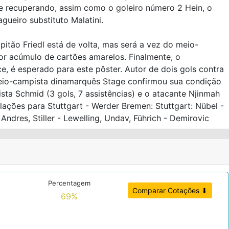
se recuperando, assim como o goleiro número 2 Hein, o
gueiro substituto Malatini.
pitão Friedl está de volta, mas será a vez do meio-
por acúmulo de cartões amarelos. Finalmente, o
e, é esperado para este pôster. Autor de dois gols contra
eio-campista dinamarquês Stage confirmou sua condição
sta Schmid (3 gols, 7 assistências) e o atacante Njinmah
alações para Stuttgart - Werder Bremen: Stuttgart: Nübel -
Andres, Stiller - Lewelling, Undav, Führich - Demirovic
Percentagem
Comparar Cotações ⬇
69%