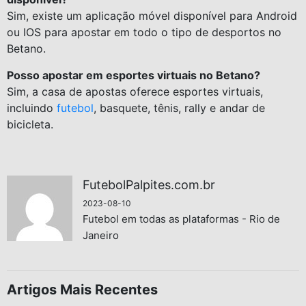
Sim, existe um aplicação móvel disponível para Android
ou IOS para apostar em todo o tipo de desportos no
Betano.
Posso apostar em esportes virtuais no Betano?
Sim, a casa de apostas oferece esportes virtuais,
incluindo
futebol
, basquete, tênis, rally e andar de
bicicleta.
FutebolPalpites.com.br
2023-08-10
Futebol em todas as plataformas - Rio de
Janeiro
Artigos Mais Recentes