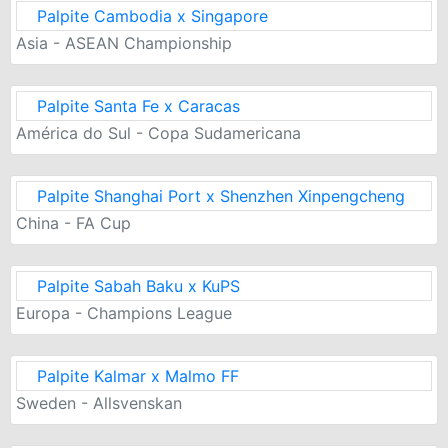
Palpite Cambodia x Singapore
Asia - ASEAN Championship
Palpite Santa Fe x Caracas
América do Sul - Copa Sudamericana
Palpite Shanghai Port x Shenzhen Xinpengcheng
China - FA Cup
Palpite Sabah Baku x KuPS
Europa - Champions League
Palpite Kalmar x Malmo FF
Sweden - Allsvenskan