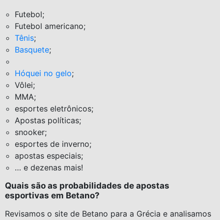
Futebol;
Futebol americano;
Tênis
;
Basquete
;
Hóquei no gelo
;
Vôlei;
MMA;
esportes eletrônicos;
Apostas políticas;
snooker;
esportes de inverno;
apostas especiais;
… e dezenas mais!
Quais são as probabilidades de apostas
esportivas em Betano?
Revisamos o site de Betano para a Grécia e analisamos