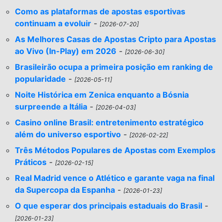
Como as plataformas de apostas esportivas
continuam a evoluir
-
[2026-07-20]
As Melhores Casas de Apostas Cripto para Apostas
ao Vivo (In-Play) em 2026
-
[2026-06-30]
Brasileirão ocupa a primeira posição em ranking de
popularidade
-
[2026-05-11]
Noite Histórica em Zenica enquanto a Bósnia
surpreende a Itália
-
[2026-04-03]
Casino online Brasil: entretenimento estratégico
além do universo esportivo
-
[2026-02-22]
Três Métodos Populares de Apostas com Exemplos
Práticos
-
[2026-02-15]
Real Madrid vence o Atlético e garante vaga na final
da Supercopa da Espanha
-
[2026-01-23]
O que esperar dos principais estaduais do Brasil
-
[2026-01-23]