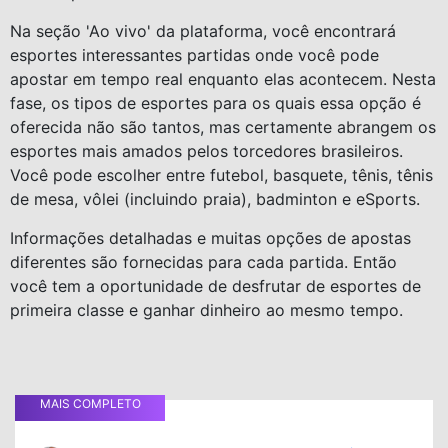
Na seção 'Ao vivo' da plataforma, você encontrará
esportes interessantes partidas onde você pode
apostar em tempo real enquanto elas acontecem. Nesta
fase, os tipos de esportes para os quais essa opção é
oferecida não são tantos, mas certamente abrangem os
esportes mais amados pelos torcedores brasileiros.
Você pode escolher entre futebol, basquete, tênis, tênis
de mesa, vôlei (incluindo praia), badminton e eSports.
Informações detalhadas e muitas opções de apostas
diferentes são fornecidas para cada partida. Então
você tem a oportunidade de desfrutar de esportes de
primeira classe e ganhar dinheiro ao mesmo tempo.
MAIS COMPLETO