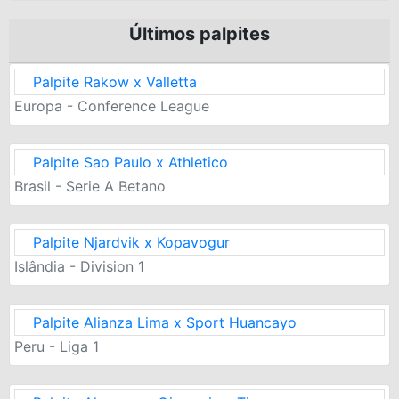
Últimos palpites
Palpite Rakow x Valletta
Europa - Conference League
Palpite Sao Paulo x Athletico
Brasil - Serie A Betano
Palpite Njardvik x Kopavogur
Islândia - Division 1
Palpite Alianza Lima x Sport Huancayo
Peru - Liga 1