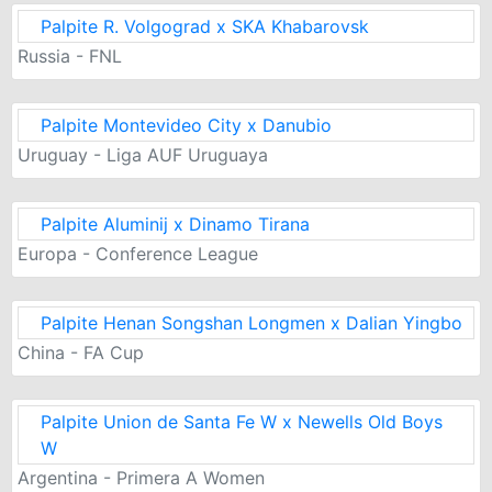
Palpite R. Volgograd x SKA Khabarovsk
Russia - FNL
Palpite Montevideo City x Danubio
Uruguay - Liga AUF Uruguaya
Palpite Aluminij x Dinamo Tirana
Europa - Conference League
Palpite Henan Songshan Longmen x Dalian Yingbo
China - FA Cup
Palpite Union de Santa Fe W x Newells Old Boys
W
Argentina - Primera A Women