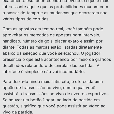
exatamente está acontecendo no evento. O que é mais
interessante aqui é que as probabilidades mudam com
o passar do tempo e as mudanças que ocorreram noe
vários tipos de corridas.
Com as apostas em tempo real, você também pode
aproveitar os mercados de apostas para intervalo,
handicap, número de gols, placar exato e assim por
diante. Todas as marcas estão listadas diretamente
abaixo da seleção que você selecionou. O jogador
presencia o que está acontecendo por meio de gráficos
detalhados relatando o desenrolar das partidas. A
interface é simples e não vai incomodá-lo.
Para deixá-lo ainda mais satisfeito, é oferecida uma
opção de transmissão ao vivo, com a qual você
assistirá a transmissões ao vivo de eventos esportivos.
Se houver um botão 'Jogar' ao lado da partida em
questão, significa que você pode assistir ao vídeo ao
vivo da partida.