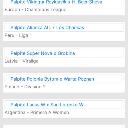
Palpite Vikingur Reykjavik x H. Beer Sheva
Europa - Champions League
Palpite Alianza Atl. x Los Chankas
Peru - Liga 1
Palpite Super Nova x Grobina
Latvia - Virsliga
Palpite Polonia Bytom x Warta Poznan
Poland - Division 1
Palpite Lanus W x San Lorenzo W
Argentina - Primera A Women