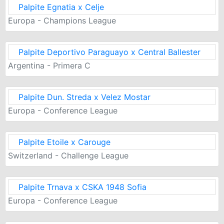
Palpite Egnatia x Celje
Europa - Champions League
Palpite Deportivo Paraguayo x Central Ballester
Argentina - Primera C
Palpite Dun. Streda x Velez Mostar
Europa - Conference League
Palpite Etoile x Carouge
Switzerland - Challenge League
Palpite Trnava x CSKA 1948 Sofia
Europa - Conference League