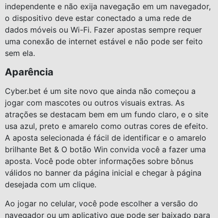
independente e não exija navegação em um navegador,
o dispositivo deve estar conectado a uma rede de
dados móveis ou Wi-Fi. Fazer apostas sempre requer
uma conexão de internet estável e não pode ser feito
sem ela.
Aparência
Cyber.bet é um site novo que ainda não começou a
jogar com mascotes ou outros visuais extras. As
atrações se destacam bem em um fundo claro, e o site
usa azul, preto e amarelo como outras cores de efeito.
A aposta selecionada é fácil de identificar e o amarelo
brilhante Bet & O botão Win convida você a fazer uma
aposta. Você pode obter informações sobre bônus
válidos no banner da página inicial e chegar à página
desejada com um clique.
Ao jogar no celular, você pode escolher a versão do
navegador ou um aplicativo que pode ser baixado para