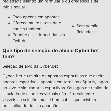
registrada usando um formulário ou credenciais de
mídia social.
Foco apenas em apostas
Oferece muitos itens de e-
Sem versão
sports também
finlandesa
Permite assistir partidas via
Twitch
Que tipo de seleção de alvo o Cyber.bet
tem?
Seleção de alvo da Cyber.bet
Cyber .bet é um site de apostas esportivas que aceita
apostas esportivas, apostas em torneios eSports, jogos
ao vivo e simuladores esportivos. Os jogos de realidade
simulada de esportes virtuais não são realmente
visíveis na seleção, mas é bom saber que existe a
possibilidade de sua aparição.