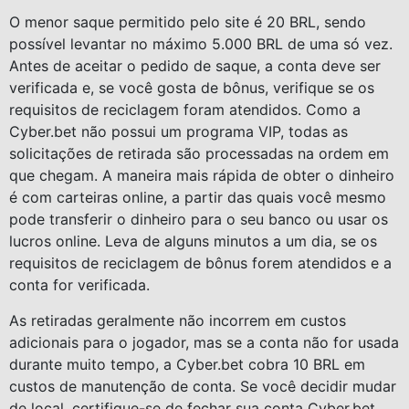
O menor saque permitido pelo site é 20 BRL, sendo
possível levantar no máximo 5.000 BRL de uma só vez.
Antes de aceitar o pedido de saque, a conta deve ser
verificada e, se você gosta de bônus, verifique se os
requisitos de reciclagem foram atendidos. Como a
Cyber.bet não possui um programa VIP, todas as
solicitações de retirada são processadas na ordem em
que chegam. A maneira mais rápida de obter o dinheiro
é com carteiras online, a partir das quais você mesmo
pode transferir o dinheiro para o seu banco ou usar os
lucros online. Leva de alguns minutos a um dia, se os
requisitos de reciclagem de bônus forem atendidos e a
conta for verificada.
As retiradas geralmente não incorrem em custos
adicionais para o jogador, mas se a conta não for usada
durante muito tempo, a Cyber.bet cobra 10 BRL em
custos de manutenção de conta. Se você decidir mudar
de local, certifique-se de fechar sua conta Cyber.bet