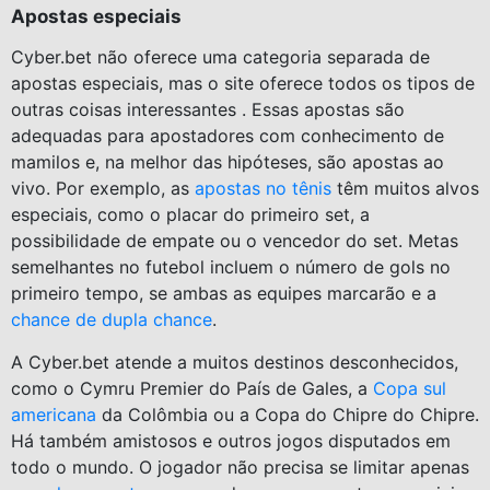
Apostas especiais
Cyber.bet não oferece uma categoria separada de
apostas especiais, mas o site oferece todos os tipos de
outras coisas interessantes . Essas apostas são
adequadas para apostadores com conhecimento de
mamilos e, na melhor das hipóteses, são apostas ao
vivo. Por exemplo, as
apostas no tênis
têm muitos alvos
especiais, como o placar do primeiro set, a
possibilidade de empate ou o vencedor do set. Metas
semelhantes no futebol incluem o número de gols no
primeiro tempo, se ambas as equipes marcarão e a
chance de dupla chance
.
A Cyber.bet atende a muitos destinos desconhecidos,
como o Cymru Premier do País de Gales, a
Copa sul
americana
da Colômbia ou a Copa do Chipre do Chipre.
Há também amistosos e outros jogos disputados em
todo o mundo. O jogador não precisa se limitar apenas