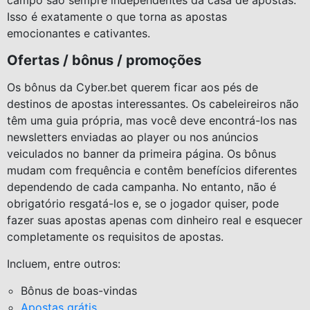
Isso é exatamente o que torna as apostas
emocionantes e cativantes.
Ofertas / bônus / promoções
Os bônus da Cyber.bet querem ficar aos pés de
destinos de apostas interessantes. Os cabeleireiros não
têm uma guia própria, mas você deve encontrá-los nas
newsletters enviadas ao player ou nos anúncios
veiculados no banner da primeira página. Os bônus
mudam com frequência e contêm benefícios diferentes
dependendo de cada campanha. No entanto, não é
obrigatório resgatá-los e, se o jogador quiser, pode
fazer suas apostas apenas com dinheiro real e esquecer
completamente os requisitos de apostas.
Incluem, entre outros:
Bônus de boas-vindas
Apostas grátis