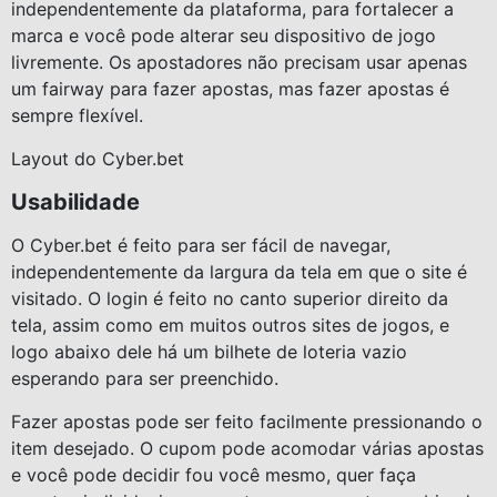
independentemente da plataforma, para fortalecer a
marca e você pode alterar seu dispositivo de jogo
livremente. Os apostadores não precisam usar apenas
um fairway para fazer apostas, mas fazer apostas é
sempre flexível.
Layout do Cyber.bet
Usabilidade
O Cyber.bet é feito para ser fácil de navegar,
independentemente da largura da tela em que o site é
visitado. O login é feito no canto superior direito da
tela, assim como em muitos outros sites de jogos, e
logo abaixo dele há um bilhete de loteria vazio
esperando para ser preenchido.
Fazer apostas pode ser feito facilmente pressionando o
item desejado. O cupom pode acomodar várias apostas
e você pode decidir fou você mesmo, quer faça