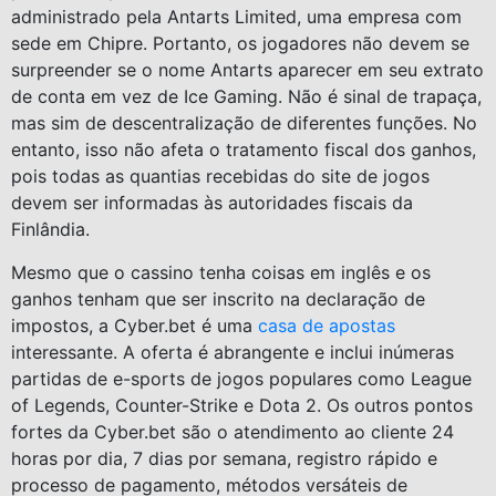
administrado pela Antarts Limited, uma empresa com
sede em Chipre. Portanto, os jogadores não devem se
surpreender se o nome Antarts aparecer em seu extrato
de conta em vez de Ice Gaming. Não é sinal de trapaça,
mas sim de descentralização de diferentes funções. No
entanto, isso não afeta o tratamento fiscal dos ganhos,
pois todas as quantias recebidas do site de jogos
devem ser informadas às autoridades fiscais da
Finlândia.
Mesmo que o cassino tenha coisas em inglês e os
ganhos tenham que ser inscrito na declaração de
impostos, a Cyber.bet é uma
casa de apostas
interessante. A oferta é abrangente e inclui inúmeras
partidas de e-sports de jogos populares como League
of Legends, Counter-Strike e Dota 2. Os outros pontos
fortes da Cyber.bet são o atendimento ao cliente 24
horas por dia, 7 dias por semana, registro rápido e
processo de pagamento, métodos versáteis de