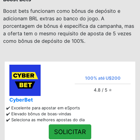
Boost bets funcionam como bônus de depósito e
adicionam BRL extras ao banco do jogo. A
porcentagem de bônus é específica da campanha, mas
a oferta tem o mesmo requisito de aposta de 5 vezes
como bônus de depósito de 100%.
100% até U$200
4.8 / 5 ⭐
CyberBet
✔️ Excelente para apostar em eSports
✔️ Elevado bônus de boas-vindas
✔️ Seleciona as melhores apostas do dia
SOLICITAR