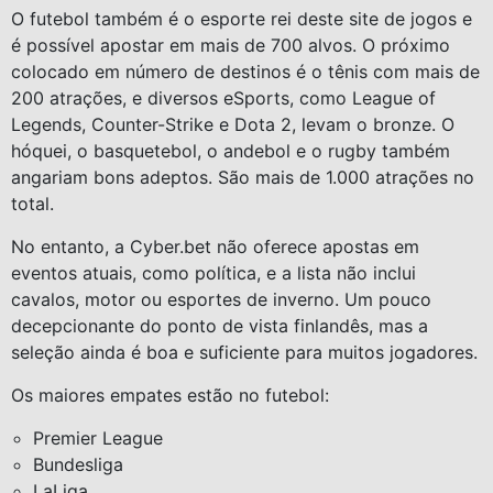
O futebol também é o esporte rei deste site de jogos e
é possível apostar em mais de 700 alvos. O próximo
colocado em número de destinos é o tênis com mais de
200 atrações, e diversos eSports, como League of
Legends, Counter-Strike e Dota 2, levam o bronze. O
hóquei, o basquetebol, o andebol e o rugby também
angariam bons adeptos. São mais de 1.000 atrações no
total.
No entanto, a Cyber.bet não oferece apostas em
eventos atuais, como política, e a lista não inclui
cavalos, motor ou esportes de inverno. Um pouco
decepcionante do ponto de vista finlandês, mas a
seleção ainda é boa e suficiente para muitos jogadores.
Os maiores empates estão no futebol:
Premier League
Bundesliga
LaLiga