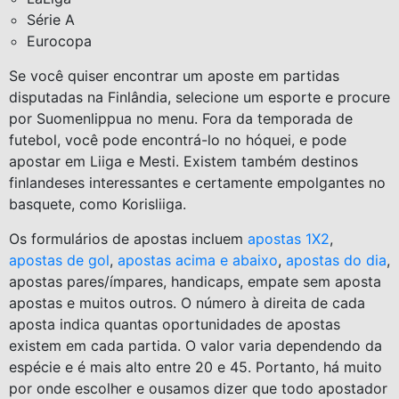
Série A
Eurocopa
Se você quiser encontrar um aposte em partidas
disputadas na Finlândia, selecione um esporte e procure
por Suomenlippua no menu. Fora da temporada de
futebol, você pode encontrá-lo no hóquei, e pode
apostar em Liiga e Mesti. Existem também destinos
finlandeses interessantes e certamente empolgantes no
basquete, como Korisliiga.
Os formulários de apostas incluem
apostas 1X2
,
apostas de gol
,
apostas acima e abaixo
,
apostas do dia
,
apostas pares/ímpares, handicaps, empate sem aposta
apostas e muitos outros. O número à direita de cada
aposta indica quantas oportunidades de apostas
existem em cada partida. O valor varia dependendo da
espécie e é mais alto entre 20 e 45. Portanto, há muito
por onde escolher e ousamos dizer que todo apostador