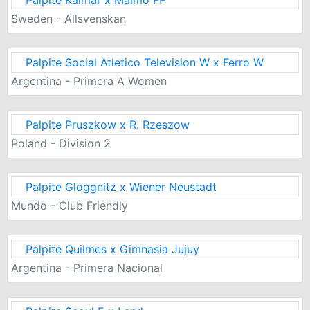
Palpite Kalmar x Malmo FF
Sweden - Allsvenskan
Palpite Social Atletico Television W x Ferro W
Argentina - Primera A Women
Palpite Pruszkow x R. Rzeszow
Poland - Division 2
Palpite Gloggnitz x Wiener Neustadt
Mundo - Club Friendly
Palpite Quilmes x Gimnasia Jujuy
Argentina - Primera Nacional