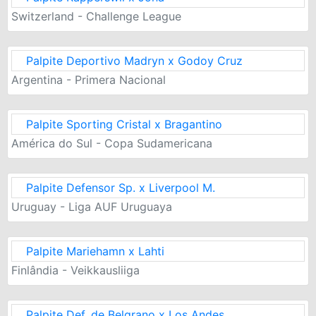
Switzerland - Challenge League
Palpite Deportivo Madryn x Godoy Cruz
Argentina - Primera Nacional
Palpite Sporting Cristal x Bragantino
América do Sul - Copa Sudamericana
Palpite Defensor Sp. x Liverpool M.
Uruguay - Liga AUF Uruguaya
Palpite Mariehamn x Lahti
Finlândia - Veikkausliiga
Palpite Def. de Belgrano x Los Andes