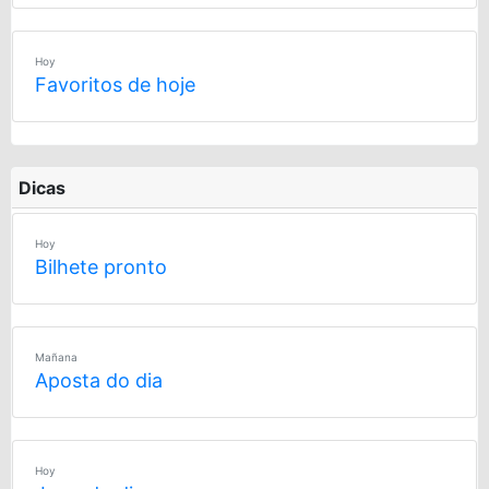
Hoy
Favoritos de hoje
Dicas
Hoy
Bilhete pronto
Mañana
Aposta do dia
Hoy