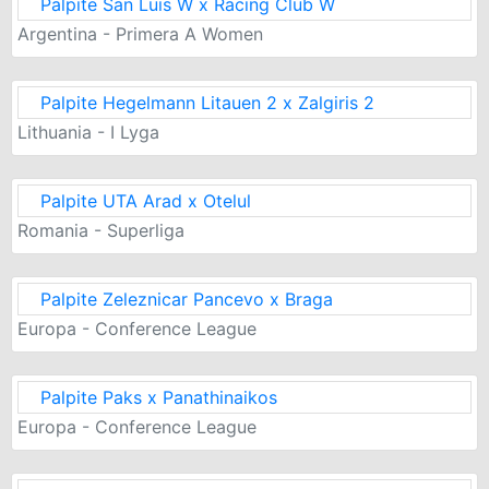
Palpite San Luis W x Racing Club W
Argentina - Primera A Women
Palpite Hegelmann Litauen 2 x Zalgiris 2
Lithuania - I Lyga
Palpite UTA Arad x Otelul
Romania - Superliga
Palpite Zeleznicar Pancevo x Braga
Europa - Conference League
Palpite Paks x Panathinaikos
Europa - Conference League