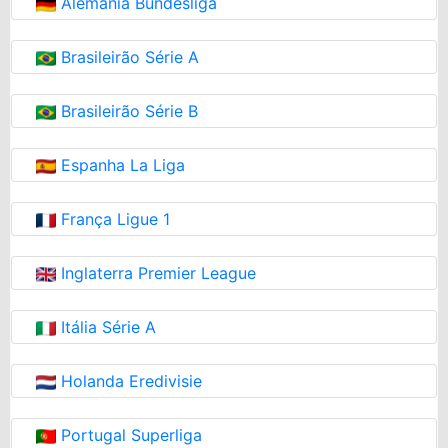
Alemania Bundesliga
Brasileirão Série A
Brasileirão Série B
Espanha La Liga
França Ligue 1
Inglaterra Premier League
Itália Série A
Holanda Eredivisie
Portugal Superliga