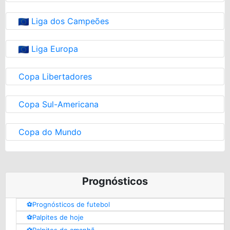
Liga dos Campeões
Liga Europa
Copa Libertadores
Copa Sul-Americana
Copa do Mundo
Prognósticos
⚽️Prognósticos de futebol
⚽️Palpites de hoje