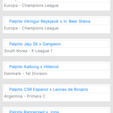
Europa - Champions League
Palpite Vikingur Reykjavik x H. Beer Sheva
Europa - Champions League
Palpite Jeju SK x Gangwon
South Korea - K League 1
Palpite Aalborg x Hillerod
Denmark - 1st Division
Palpite CSR Espanol x Leones de Rosario
Argentina - Primera C
Palpite Rapperswil x Jona