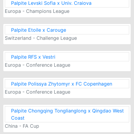
Palpite Levski Sofia x Univ. Craiova
Europa - Champions League
Palpite Etoile x Carouge
Switzerland - Challenge League
Palpite RFS x Vestri
Europa - Conference League
Palpite Polissya Zhytomyr x FC Copenhagen
Europa - Conference League
Palpite Chongqing Tonglianglong x Qingdao West
Coast
China - FA Cup