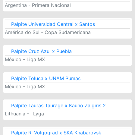
Argentina - Primera Nacional
Palpite Universidad Central x Santos
América do Sul - Copa Sudamericana
Palpite Cruz Azul x Puebla
México - Liga MX
Palpite Toluca x UNAM Pumas
México - Liga MX
Palpite Tauras Taurage x Kauno Zalgiris 2
Lithuania - I Lyga
Palpite R. Volgograd x SKA Khabarovsk