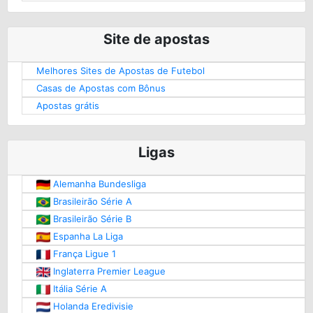
Site de apostas
Melhores Sites de Apostas de Futebol
Casas de Apostas com Bônus
Apostas grátis
Ligas
Alemanha Bundesliga
Brasileirão Série A
Brasileirão Série B
Espanha La Liga
França Ligue 1
Inglaterra Premier League
Itália Série A
Holanda Eredivisie