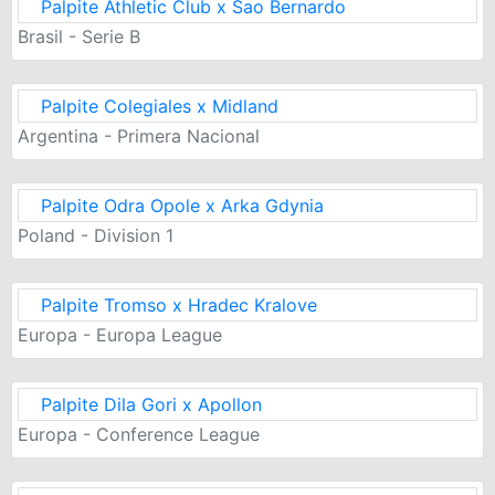
Palpite Athletic Club x Sao Bernardo
Brasil - Serie B
Palpite Colegiales x Midland
Argentina - Primera Nacional
Palpite Odra Opole x Arka Gdynia
Poland - Division 1
Palpite Tromso x Hradec Kralove
Europa - Europa League
Palpite Dila Gori x Apollon
Europa - Conference League