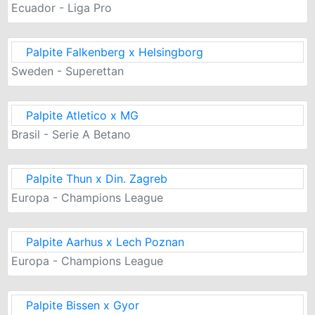
Ecuador - Liga Pro
Palpite Falkenberg x Helsingborg
Sweden - Superettan
Palpite Atletico x MG
Brasil - Serie A Betano
Palpite Thun x Din. Zagreb
Europa - Champions League
Palpite Aarhus x Lech Poznan
Europa - Champions League
Palpite Bissen x Gyor