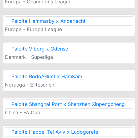
Europa - Champions League
Palpite Hammarby x Anderlecht
Europa - Europa League
Palpite Viborg x Odense
Denmark - Superliga
Palpite Bodo/Glimt x HamKam
Noruega - Eliteserien
Palpite Shanghai Port x Shenzhen Xinpengcheng
China - FA Cup
Palpite Hapoel Tel Aviv x Ludogorets