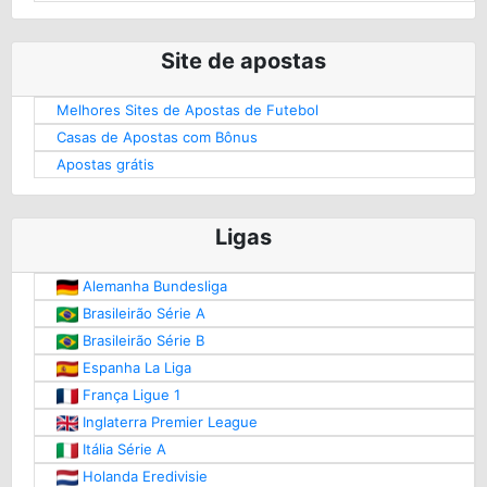
Site de apostas
Melhores Sites de Apostas de Futebol
Casas de Apostas com Bônus
Apostas grátis
Ligas
Alemanha Bundesliga
Brasileirão Série A
Brasileirão Série B
Espanha La Liga
França Ligue 1
Inglaterra Premier League
Itália Série A
Holanda Eredivisie