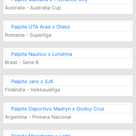
Australia - Australia Cup
Palpite UTA Arad x Otelul
Romania - Superliga
Palpite Nautico x Londrina
Brasil - Serie B
Palpite Jaro x SJK
Finlândia - Veikkausliiga
Palpite Deportivo Madryn x Godoy Cruz
Argentina - Primera Nacional