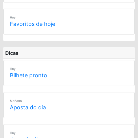
Hoy
Favoritos de hoje
Dicas
Hoy
Bilhete pronto
Mañana
Aposta do dia
Hoy