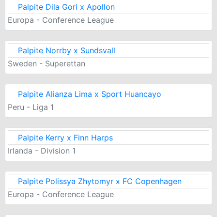
Palpite Dila Gori x Apollon
Europa - Conference League
Palpite Norrby x Sundsvall
Sweden - Superettan
Palpite Alianza Lima x Sport Huancayo
Peru - Liga 1
Palpite Kerry x Finn Harps
Irlanda - Division 1
Palpite Polissya Zhytomyr x FC Copenhagen
Europa - Conference League