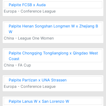
Palpite FCSB x Auda
Europa - Conference League
Palpite Henan Songshan Longmen W x Zhejiang B
W
China - League One Women
Palpite Chongqing Tonglianglong x Qingdao West
Coast
China - FA Cup
Palpite Partizan x UNA Strassen
Europa - Conference League
Palpite Lanus W x San Lorenzo W