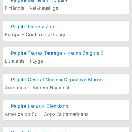
Palpite Mariehamn x Lahti
Finlândia - Veikkausliiga
Palpite Paide x Zira
Europa - Conference League
Palpite Tauras Taurage x Kauno Zalgiris 2
Lithuania - I Lyga
Palpite Central Norte x Deportivo Moron
Argentina - Primera Nacional
Palpite Lanus x Cienciano
América do Sul - Copa Sudamericana