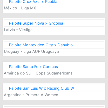
Palpite Cruz Azul x Puebla
México - Liga MX
Palpite Super Nova x Grobina
Latvia - Virsliga
Palpite Montevideo City x Danubio
Uruguay - Liga AUF Uruguaya
Palpite Santa Fe x Caracas
América do Sul - Copa Sudamericana
Palpite San Luis W x Racing Club W
Argentina - Primera A Women