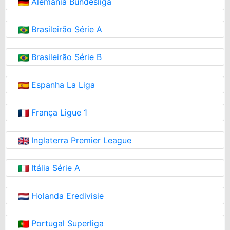
Alemania Bundesliga
Brasileirão Série A
Brasileirão Série B
Espanha La Liga
França Ligue 1
Inglaterra Premier League
Itália Série A
Holanda Eredivisie
Portugal Superliga