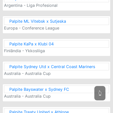
Argentina - Liga Profesional
Palpite ML Vitebsk x Sutjeska
Europa - Conference League
Palpite KaPa x Klubi 04
Finlândia - Ykkosliiga
Palpite Sydney Utd x Central Coast Mariners
Australia - Australia Cup
Palpite Bayswater x Sydney FC
👆
Australia - Australia Cup
Palpite Treaty United x Athlone