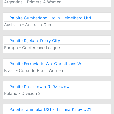
Argentina - Primera A Women
Palpite Cumberland Utd. x Heidelberg Utd
Australia - Australia Cup
Palpite Rijeka x Derry City
Europa - Conference League
Palpite Ferroviaria W x Corinthians W
Brasil - Copa do Brasil Women
Palpite Pruszkow x R. Rzeszow
Poland - Division 2
Palpite Tammeka U21 x Tallinna Kalev U21