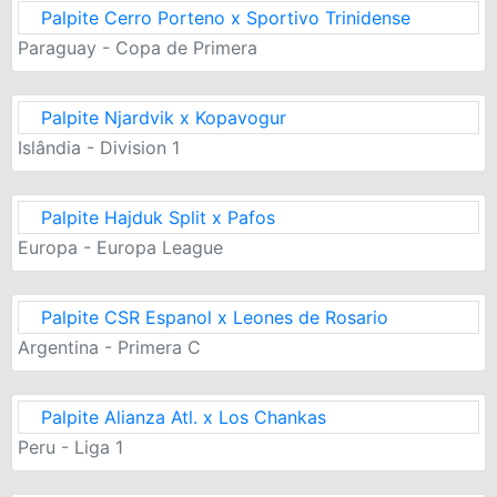
Palpite Cerro Porteno x Sportivo Trinidense
Paraguay - Copa de Primera
Palpite Njardvik x Kopavogur
Islândia - Division 1
Palpite Hajduk Split x Pafos
Europa - Europa League
Palpite CSR Espanol x Leones de Rosario
Argentina - Primera C
Palpite Alianza Atl. x Los Chankas
Peru - Liga 1