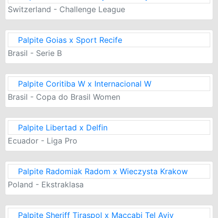
Switzerland - Challenge League
Palpite Goias x Sport Recife
Brasil - Serie B
Palpite Coritiba W x Internacional W
Brasil - Copa do Brasil Women
Palpite Libertad x Delfin
Ecuador - Liga Pro
Palpite Radomiak Radom x Wieczysta Krakow
Poland - Ekstraklasa
Palpite Sheriff Tiraspol x Maccabi Tel Aviv