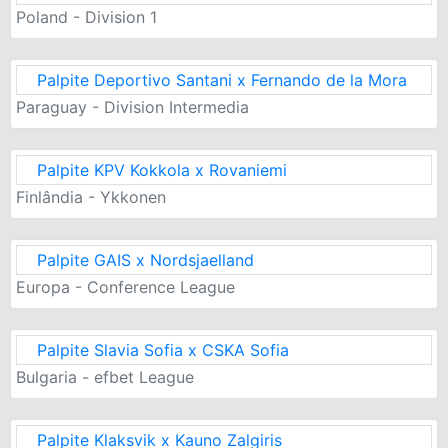
Poland - Division 1
Palpite Deportivo Santani x Fernando de la Mora
Paraguay - Division Intermedia
Palpite KPV Kokkola x Rovaniemi
Finlândia - Ykkonen
Palpite GAIS x Nordsjaelland
Europa - Conference League
Palpite Slavia Sofia x CSKA Sofia
Bulgaria - efbet League
Palpite Klaksvik x Kauno Zalgiris