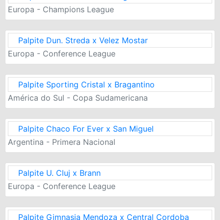
Europa - Champions League
Palpite Dun. Streda x Velez Mostar
Europa - Conference League
Palpite Sporting Cristal x Bragantino
América do Sul - Copa Sudamericana
Palpite Chaco For Ever x San Miguel
Argentina - Primera Nacional
Palpite U. Cluj x Brann
Europa - Conference League
Palpite Gimnasia Mendoza x Central Cordoba