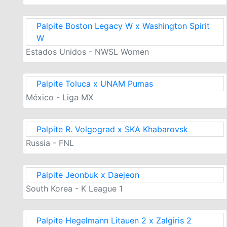
Palpite Boston Legacy W x Washington Spirit
W
Estados Unidos - NWSL Women
Palpite Toluca x UNAM Pumas
México - Liga MX
Palpite R. Volgograd x SKA Khabarovsk
Russia - FNL
Palpite Jeonbuk x Daejeon
South Korea - K League 1
Palpite Hegelmann Litauen 2 x Zalgiris 2