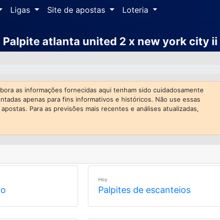
Ligas
Site de apostas
Loteria
Palpite atlanta united 2 x new york city ii
Embora as informações fornecidas aqui tenham sido cuidadosamente
tadas apenas para fins informativos e históricos. Não use essas
postas. Para as previsões mais recentes e análises atualizadas,
Hoy
to
Palpites de escanteios