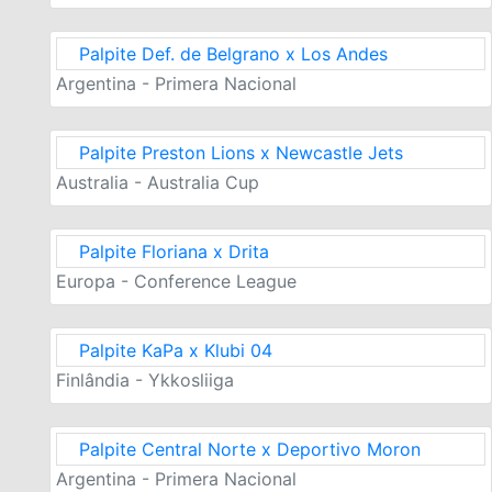
Palpite Def. de Belgrano x Los Andes
Argentina - Primera Nacional
Palpite Preston Lions x Newcastle Jets
Australia - Australia Cup
Palpite Floriana x Drita
Europa - Conference League
Palpite KaPa x Klubi 04
Finlândia - Ykkosliiga
Palpite Central Norte x Deportivo Moron
Argentina - Primera Nacional