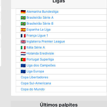
Ligas
Alemanha Bundesliga
Brasileirão Série A
Brasileirão Série B
Espanha La Liga
França Ligue 1
Inglaterra Premier League
Itália Série A
Holanda Eredivisie
Portugal Superliga
Liga dos Campeões
Liga Europa
Copa Libertadores
Copa Sul-Americana
Copa do Mundo
Últimos palpites