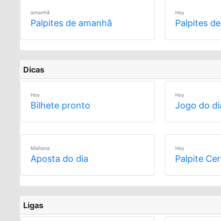
amanhã
Hoy
Palpites de amanhã
Palpites de
Dicas
Hoy
Hoy
Bilhete pronto
Jogo do di
Mañana
Hoy
Aposta do dia
Palpite Ce
Ligas