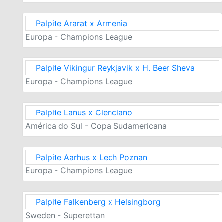
Palpite Ararat x Armenia
Europa - Champions League
Palpite Vikingur Reykjavik x H. Beer Sheva
Europa - Champions League
Palpite Lanus x Cienciano
América do Sul - Copa Sudamericana
Palpite Aarhus x Lech Poznan
Europa - Champions League
Palpite Falkenberg x Helsingborg
Sweden - Superettan