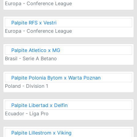
Europa - Conference League
Palpite RFS x Vestri
Europa - Conference League
Palpite Atletico x MG
Brasil - Serie A Betano
Palpite Polonia Bytom x Warta Poznan
Poland - Division 1
Palpite Libertad x Delfin
Ecuador - Liga Pro
Palpite Lillestrom x Viking