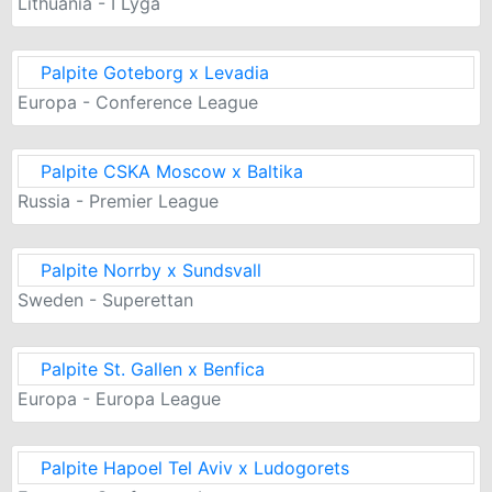
Lithuania - I Lyga
Palpite Goteborg x Levadia
Europa - Conference League
Palpite CSKA Moscow x Baltika
Russia - Premier League
Palpite Norrby x Sundsvall
Sweden - Superettan
Palpite St. Gallen x Benfica
Europa - Europa League
Palpite Hapoel Tel Aviv x Ludogorets