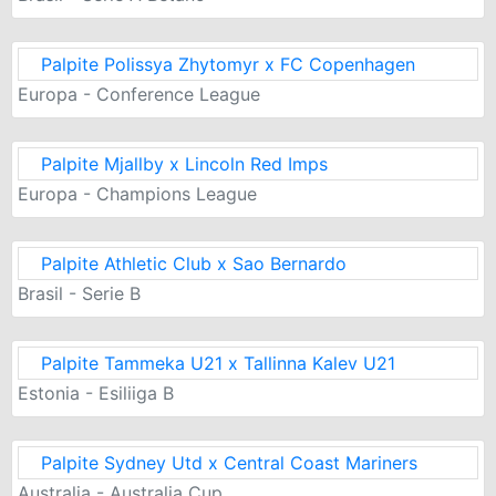
Palpite Polissya Zhytomyr x FC Copenhagen
Europa - Conference League
Palpite Mjallby x Lincoln Red Imps
Europa - Champions League
Palpite Athletic Club x Sao Bernardo
Brasil - Serie B
Palpite Tammeka U21 x Tallinna Kalev U21
Estonia - Esiliiga B
Palpite Sydney Utd x Central Coast Mariners
Australia - Australia Cup