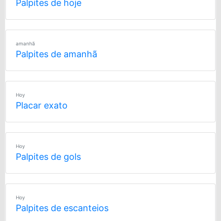
Palpites de hoje
amanhã
Palpites de amanhã
Hoy
Placar exato
Hoy
Palpites de gols
Hoy
Palpites de escanteios