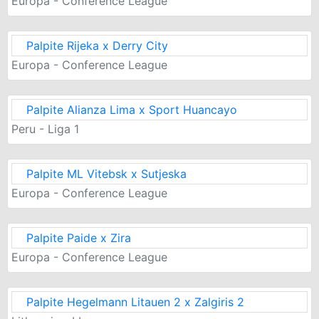
Europa - Conference League
Palpite Rijeka x Derry City
Europa - Conference League
Palpite Alianza Lima x Sport Huancayo
Peru - Liga 1
Palpite ML Vitebsk x Sutjeska
Europa - Conference League
Palpite Paide x Zira
Europa - Conference League
Palpite Hegelmann Litauen 2 x Zalgiris 2