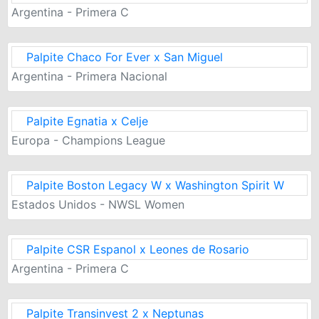
Argentina - Primera C
Palpite Chaco For Ever x San Miguel
Argentina - Primera Nacional
Palpite Egnatia x Celje
Europa - Champions League
Palpite Boston Legacy W x Washington Spirit W
Estados Unidos - NWSL Women
Palpite CSR Espanol x Leones de Rosario
Argentina - Primera C
Palpite Transinvest 2 x Neptunas