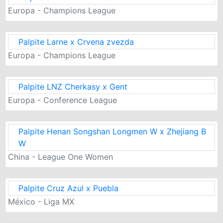
Europa - Champions League
Palpite Larne x Crvena zvezda
Europa - Champions League
Palpite LNZ Cherkasy x Gent
Europa - Conference League
Palpite Henan Songshan Longmen W x Zhejiang B
W
China - League One Women
Palpite Cruz Azul x Puebla
México - Liga MX