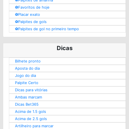
⚽️Palpites de amanhã
⚽️Favoritos de hoje
⚽️Placar exato
⚽️Palpites de gols
⚽️Palpites de gol no primeiro tempo
Dicas
Bilhete pronto
Aposta do dia
Jogo do dia
Palpite Certo
Dicas para vitórias
Ambas marcam
Dicas Bet365
Acima de 1.5 gols
Acima de 2.5 gols
Artilheiro para marcar