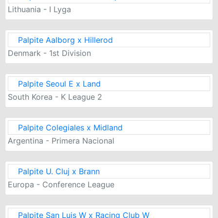
Lithuania - I Lyga
Palpite Aalborg x Hillerod
Denmark - 1st Division
Palpite Seoul E x Land
South Korea - K League 2
Palpite Colegiales x Midland
Argentina - Primera Nacional
Palpite U. Cluj x Brann
Europa - Conference League
Palpite San Luis W x Racing Club W