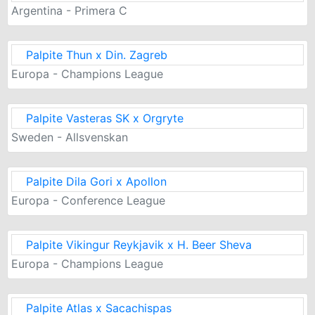
Argentina - Primera C
Palpite Thun x Din. Zagreb
Europa - Champions League
Palpite Vasteras SK x Orgryte
Sweden - Allsvenskan
Palpite Dila Gori x Apollon
Europa - Conference League
Palpite Vikingur Reykjavik x H. Beer Sheva
Europa - Champions League
Palpite Atlas x Sacachispas