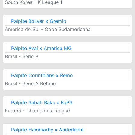
South Korea - K League 1
Palpite Bolivar x Gremio
América do Sul - Copa Sudamericana
Palpite Avai x America MG
Brasil - Serie B
Palpite Corinthians x Remo
Brasil - Serie A Betano
Palpite Sabah Baku x KuPS
Europa - Champions League
Palpite Hammarby x Anderlecht