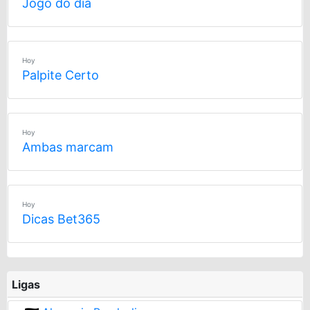
Jogo do dia
Hoy
Palpite Certo
Hoy
Ambas marcam
Hoy
Dicas Bet365
Ligas