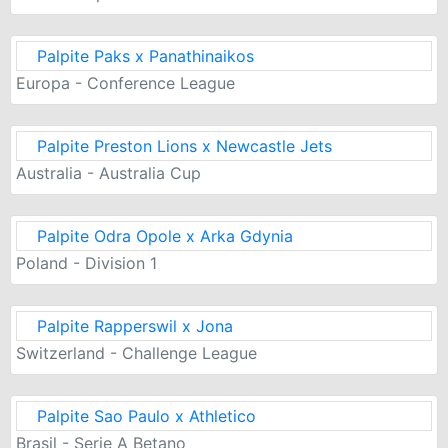
Palpite Paks x Panathinaikos
Europa - Conference League
Palpite Preston Lions x Newcastle Jets
Australia - Australia Cup
Palpite Odra Opole x Arka Gdynia
Poland - Division 1
Palpite Rapperswil x Jona
Switzerland - Challenge League
Palpite Sao Paulo x Athletico
Brasil - Serie A Betano