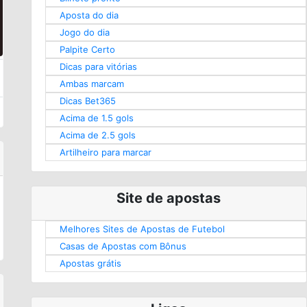
Aposta do dia
Jogo do dia
Palpite Certo
Dicas para vitórias
Ambas marcam
Dicas Bet365
Acima de 1.5 gols
Acima de 2.5 gols
Artilheiro para marcar
Site de apostas
Melhores Sites de Apostas de Futebol
Casas de Apostas com Bônus
Apostas grátis