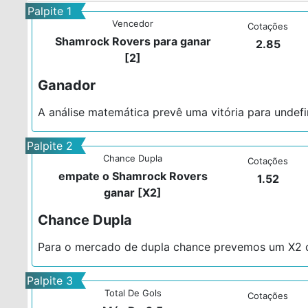
Palpite 1
Vencedor
Cotações
Shamrock Rovers para ganar
2.85
[2]
Ganador
A análise matemática prevê uma vitória para unde
Palpite 2
Chance Dupla
Cotações
empate o Shamrock Rovers
1.52
ganar [X2]
Chance Dupla
Para o mercado de dupla chance prevemos um X2
Palpite 3
Total De Gols
Cotações