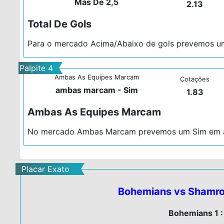
Más De 2,5
2.13
Total De Gols
Para o mercado Acima/Abaixo de gols prevemos u
Palpite 4
Ambas As Equipes Marcam
Cotações
ambas marcam - Sim
1.83
Ambas As Equipes Marcam
No mercado Ambas Marcam prevemos um Sim em a
Placar Exato
Bohemians vs Shamro
Bohemians 1 