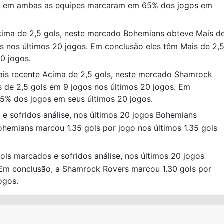
im em ambas as equipes marcaram em 65% dos jogos em
cima de 2,5 gols, neste mercado Bohemians obteve Mais d
s nos últimos 20 jogos. Em conclusão eles têm Mais de 2,
0 jogos.
ais recente Acima de 2,5 gols, neste mercado Shamrock
 de 2,5 gols em 9 jogos nos últimos 20 jogos. Em
5% dos jogos em seus últimos 20 jogos.
 e sofridos análise, nos últimos 20 jogos Bohemians
ohemians marcou 1.35 gols por jogo nos últimos 1.35 gols
ols marcados e sofridos análise, nos últimos 20 jogos
Em conclusão, a Shamrock Rovers marcou 1.30 gols por
ogos.