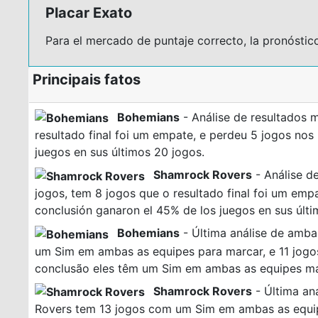
Placar Exato
Para el mercado de puntaje correcto, la pronóstico 
Principais fatos
Bohemians
- Análise de resultados 
resultado final foi um empate, e perdeu 5 jogos nos
juegos en sus últimos 20 jogos.
Shamrock Rovers
- Análise d
jogos, tem 8 jogos que o resultado final foi um empa
conclusión ganaron el 45% de los juegos en sus últi
Bohemians
- Última análise de amb
um Sim em ambas as equipes para marcar, e 11 jog
conclusão eles têm um Sim em ambas as equipes ma
Shamrock Rovers
- Última an
Rovers tem 13 jogos com um Sim em ambas as equi