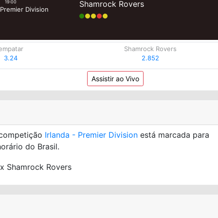
Shamrock Rovers
19:00
 Premier Division
empatar
Shamrock Rovers
3.24
2.852
Assistir ao Vivo
a competição
Irlanda - Premier Division
está marcada para
rário do Brasil.