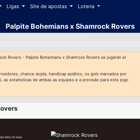
Ligas
Site de apostas
Loteria
Palpite Bohemians x Shamrock Rovers
ock Rovers - Palpite Bohemians x Shamrock Rovers se jugarán el
cedores, chance dupla, handicap asiático, os gols marcados por
 as estatísticas de ambas as equipes e a previsão para este jogo
Rovers
da-feira 25 maio