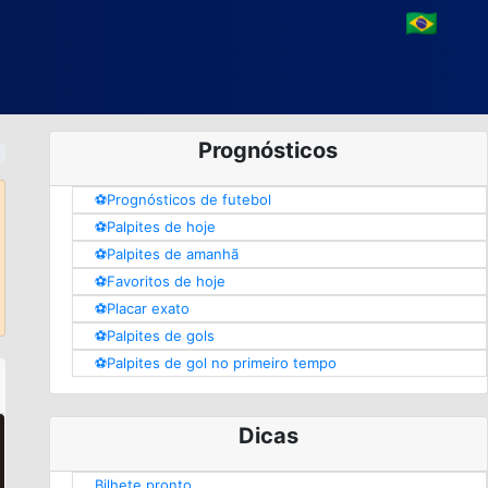
Prognósticos
⚽️Prognósticos de futebol
⚽️Palpites de hoje
⚽️Palpites de amanhã
⚽️Favoritos de hoje
⚽️Placar exato
⚽️Palpites de gols
⚽️Palpites de gol no primeiro tempo
Dicas
Bilhete pronto