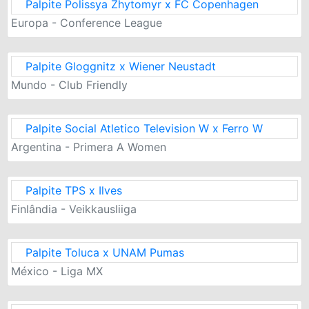
Palpite Polissya Zhytomyr x FC Copenhagen
Europa - Conference League
Palpite Gloggnitz x Wiener Neustadt
Mundo - Club Friendly
Palpite Social Atletico Television W x Ferro W
Argentina - Primera A Women
Palpite TPS x Ilves
Finlândia - Veikkausliiga
Palpite Toluca x UNAM Pumas
México - Liga MX