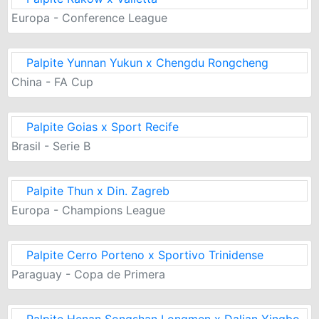
Europa - Conference League
Palpite Yunnan Yukun x Chengdu Rongcheng
China - FA Cup
Palpite Goias x Sport Recife
Brasil - Serie B
Palpite Thun x Din. Zagreb
Europa - Champions League
Palpite Cerro Porteno x Sportivo Trinidense
Paraguay - Copa de Primera