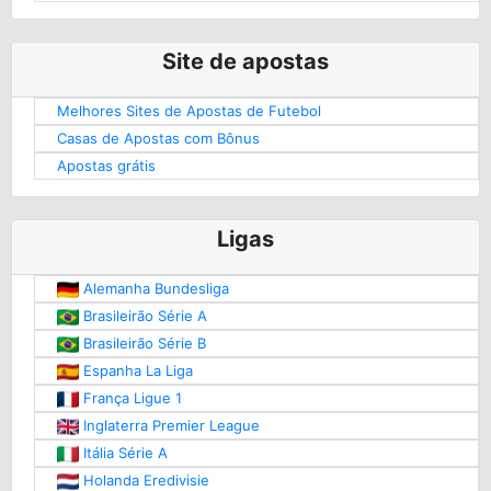
Site de apostas
Melhores Sites de Apostas de Futebol
Casas de Apostas com Bônus
Apostas grátis
Ligas
Alemanha Bundesliga
Brasileirão Série A
Brasileirão Série B
Espanha La Liga
França Ligue 1
Inglaterra Premier League
Itália Série A
Holanda Eredivisie