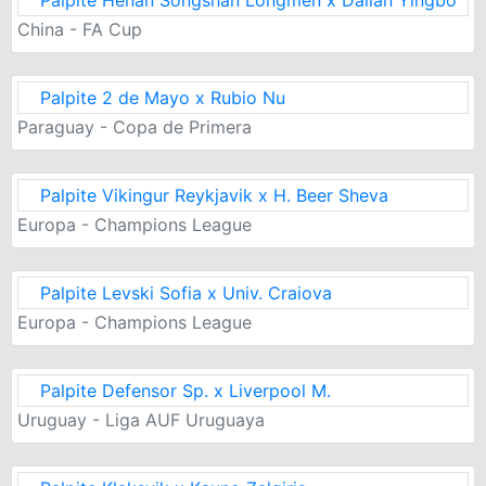
Palpite Henan Songshan Longmen x Dalian Yingbo
China - FA Cup
Palpite 2 de Mayo x Rubio Nu
Paraguay - Copa de Primera
Palpite Vikingur Reykjavik x H. Beer Sheva
Europa - Champions League
Palpite Levski Sofia x Univ. Craiova
Europa - Champions League
Palpite Defensor Sp. x Liverpool M.
Uruguay - Liga AUF Uruguaya