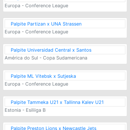
Europa - Conference League
Palpite Partizan x UNA Strassen
Europa - Conference League
Palpite Universidad Central x Santos
América do Sul - Copa Sudamericana
Palpite ML Vitebsk x Sutjeska
Europa - Conference League
Palpite Tammeka U21 x Tallinna Kalev U21
Estonia - Esiliiga B
Palpite Preston Lions x Newcastle Jets