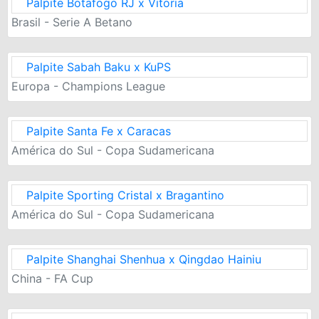
Palpite Botafogo RJ x Vitoria
Brasil - Serie A Betano
Palpite Sabah Baku x KuPS
Europa - Champions League
Palpite Santa Fe x Caracas
América do Sul - Copa Sudamericana
Palpite Sporting Cristal x Bragantino
América do Sul - Copa Sudamericana
Palpite Shanghai Shenhua x Qingdao Hainiu
China - FA Cup