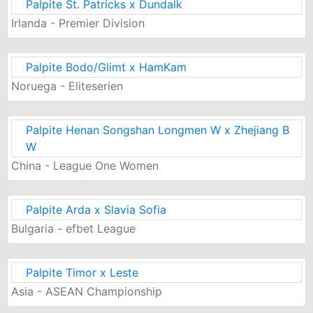
Palpite St. Patricks x Dundalk
Irlanda - Premier Division
Palpite Bodo/Glimt x HamKam
Noruega - Eliteserien
Palpite Henan Songshan Longmen W x Zhejiang B
W
China - League One Women
Palpite Arda x Slavia Sofia
Bulgaria - efbet League
Palpite Timor x Leste
Asia - ASEAN Championship