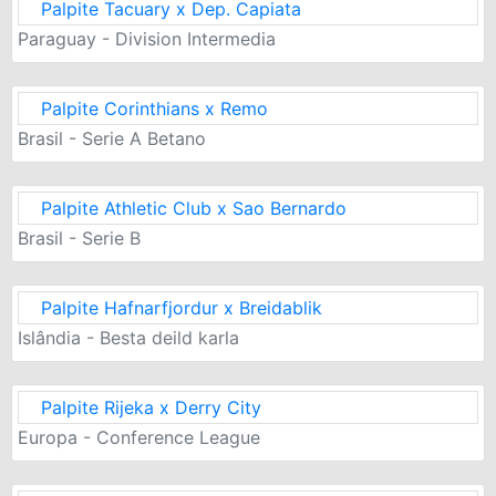
Palpite Tacuary x Dep. Capiata
Paraguay - Division Intermedia
Palpite Corinthians x Remo
Brasil - Serie A Betano
Palpite Athletic Club x Sao Bernardo
Brasil - Serie B
Palpite Hafnarfjordur x Breidablik
Islândia - Besta deild karla
Palpite Rijeka x Derry City
Europa - Conference League