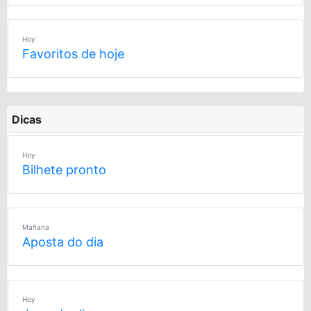
Hoy
Favoritos de hoje
Dicas
Hoy
Bilhete pronto
Mañana
Aposta do dia
Hoy