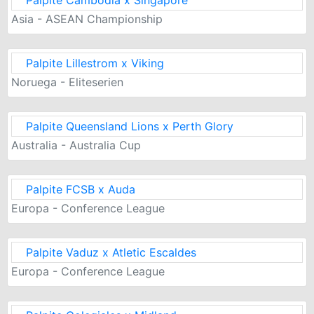
Palpite Cambodia x Singapore
Asia - ASEAN Championship
Palpite Lillestrom x Viking
Noruega - Eliteserien
Palpite Queensland Lions x Perth Glory
Australia - Australia Cup
Palpite FCSB x Auda
Europa - Conference League
Palpite Vaduz x Atletic Escaldes
Europa - Conference League