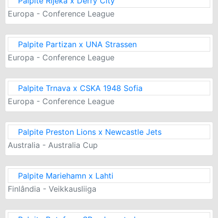
Palpite Rijeka x Derry City
Europa - Conference League
Palpite Partizan x UNA Strassen
Europa - Conference League
Palpite Trnava x CSKA 1948 Sofia
Europa - Conference League
Palpite Preston Lions x Newcastle Jets
Australia - Australia Cup
Palpite Mariehamn x Lahti
Finlândia - Veikkausliiga