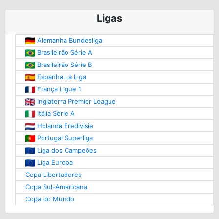
Ligas
Alemanha Bundesliga
Brasileirão Série A
Brasileirão Série B
Espanha La Liga
França Ligue 1
Inglaterra Premier League
Itália Série A
Holanda Eredivisie
Portugal Superliga
Liga dos Campeões
Liga Europa
Copa Libertadores
Copa Sul-Americana
Copa do Mundo