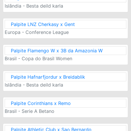
Islândia - Besta deild karla
Palpite LNZ Cherkasy x Gent
Europa - Conference League
Palpite Flamengo W x 3B da Amazonia W
Brasil - Copa do Brasil Women
Palpite Hafnarfjordur x Breidablik
Islândia - Besta deild karla
Palpite Corinthians x Remo
Brasil - Serie A Betano
Palpite Athletic Club x Sao Bernardo