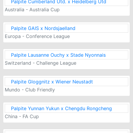
Palpite Cumberland Utd. x Heidelberg Utd
Australia - Australia Cup
Palpite GAIS x Nordsjaelland
Europa - Conference League
Palpite Lausanne Ouchy x Stade Nyonnais
Switzerland - Challenge League
Palpite Gloggnitz x Wiener Neustadt
Mundo - Club Friendly
Palpite Yunnan Yukun x Chengdu Rongcheng
China - FA Cup