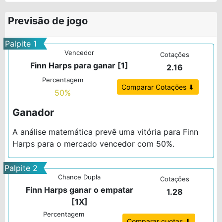
Previsão de jogo
Palpite 1
Vencedor
Cotações
Finn Harps para ganar [1]
2.16
Percentagem
Comparar Cotações ⬇
50%
Ganador
A análise matemática prevê uma vitória para Finn
Harps para o mercado vencedor com 50%.
Palpite 2
Chance Dupla
Cotações
Finn Harps ganar o empatar
1.28
[1X]
Percentagem
Comparar cuotas ⬇