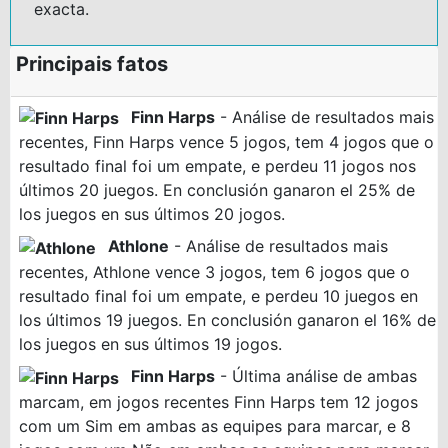
exacta.
Principais fatos
Finn Harps
- Análise de resultados mais
recentes, Finn Harps vence 5 jogos, tem 4 jogos que o
resultado final foi um empate, e perdeu 11 jogos nos
últimos 20 juegos. En conclusión ganaron el 25% de
los juegos en sus últimos 20 jogos.
Athlone
- Análise de resultados mais
recentes, Athlone vence 3 jogos, tem 6 jogos que o
resultado final foi um empate, e perdeu 10 juegos en
los últimos 19 juegos. En conclusión ganaron el 16% de
los juegos en sus últimos 19 jogos.
Finn Harps
- Última análise de ambas
marcam, em jogos recentes Finn Harps tem 12 jogos
com um Sim em ambas as equipes para marcar, e 8