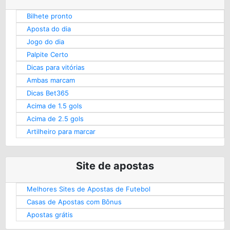
Bilhete pronto
Aposta do dia
Jogo do dia
Palpite Certo
Dicas para vitórias
Ambas marcam
Dicas Bet365
Acima de 1.5 gols
Acima de 2.5 gols
Artilheiro para marcar
Site de apostas
Melhores Sites de Apostas de Futebol
Casas de Apostas com Bônus
Apostas grátis