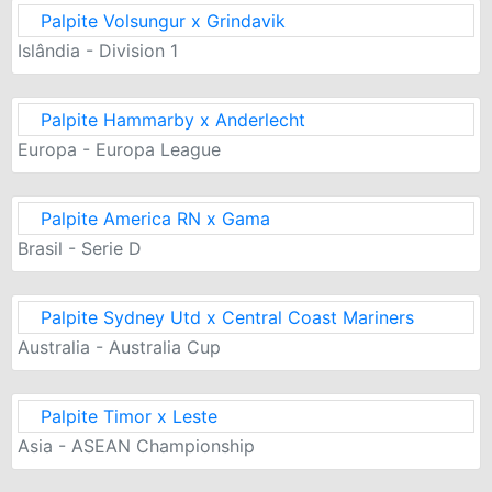
Palpite Volsungur x Grindavik
Islândia - Division 1
Palpite Hammarby x Anderlecht
Europa - Europa League
Palpite America RN x Gama
Brasil - Serie D
Palpite Sydney Utd x Central Coast Mariners
Australia - Australia Cup
Palpite Timor x Leste
Asia - ASEAN Championship