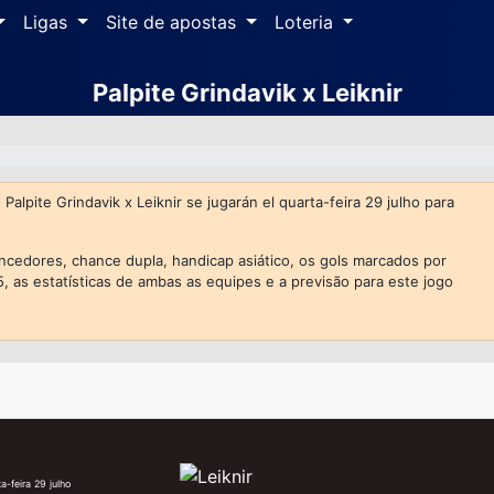
Ligas
Site de apostas
Loteria
Palpite Grindavik x Leiknir
 Palpite Grindavik x Leiknir se jugarán el quarta-feira 29 julho para
cedores, chance dupla, handicap asiático, os gols marcados por
 as estatísticas de ambas as equipes e a previsão para este jogo
ta-feira 29 julho