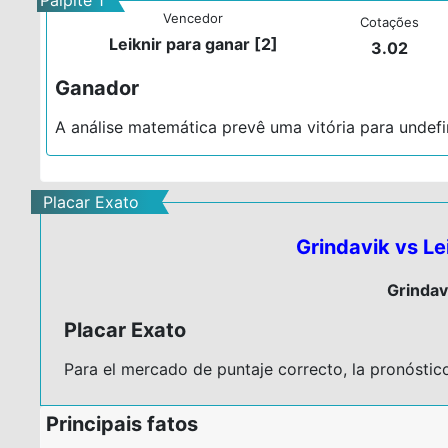
Vencedor
Cotações
Leiknir para ganar [2]
3.02
Ganador
A análise matemática prevê uma vitória para unde
Placar Exato
Grindavik vs Le
Grindavi
Placar Exato
Para el mercado de puntaje correcto, la pronóstico 
Principais fatos