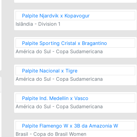
Palpite Njardvik x Kopavogur
Islândia - Division 1
Palpite Sporting Cristal x Bragantino
América do Sul - Copa Sudamericana
Palpite Nacional x Tigre
América do Sul - Copa Sudamericana
Palpite Ind. Medellin x Vasco
América do Sul - Copa Sudamericana
Palpite Flamengo W x 3B da Amazonia W
Brasil - Copa do Brasil Women