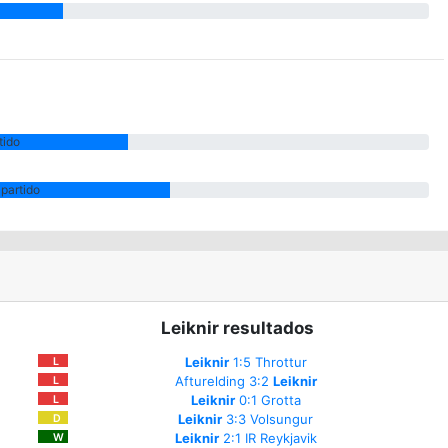
tido
 partido
Leiknir resultados
Leiknir
1:5 Throttur
L
Afturelding 3:2
Leiknir
L
Leiknir
0:1 Grotta
L
Leiknir
3:3 Volsungur
D
Leiknir
2:1 IR Reykjavik
W