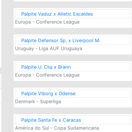
Palpite Vaduz x Atletic Escaldes
Europa - Conference League
Palpite Defensor Sp. x Liverpool M.
Uruguay - Liga AUF Uruguaya
Palpite U. Cluj x Brann
Europa - Conference League
Palpite Viborg x Odense
Denmark - Superliga
Palpite Santa Fe x Caracas
América do Sul - Copa Sudamericana