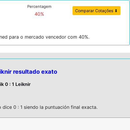
Percentagem
Comparar Cotações ⬇
40%
fined para o mercado vencedor com 40%.
iknir resultado exato
k 0 : 1 Leiknir
dice 0 : 1 siendo la puntuación final exacta.