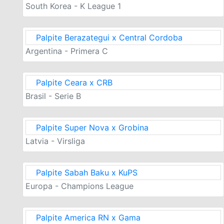
South Korea - K League 1
Palpite Berazategui x Central Cordoba
Argentina - Primera C
Palpite Ceara x CRB
Brasil - Serie B
Palpite Super Nova x Grobina
Latvia - Virsliga
Palpite Sabah Baku x KuPS
Europa - Champions League
Palpite America RN x Gama