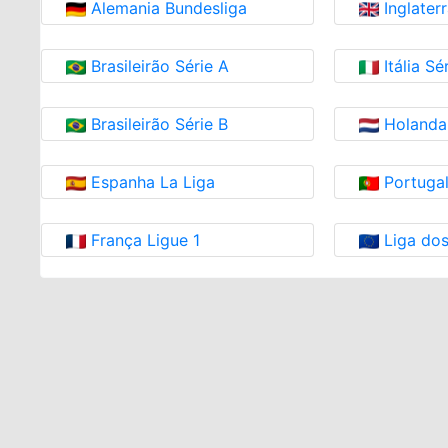
Alemania Bundesliga
Inglater
Brasileirão Série A
Itália Sé
Brasileirão Série B
Holanda 
Espanha La Liga
Portugal
França Ligue 1
Liga do