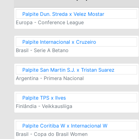
Palpite Dun. Streda x Velez Mostar
Europa - Conference League
Palpite Internacional x Cruzeiro
Brasil - Serie A Betano
Palpite San Martin S.J. x Tristan Suarez
Argentina - Primera Nacional
Palpite TPS x Ilves
Finlândia - Veikkausliiga
Palpite Coritiba W x Internacional W
Brasil - Copa do Brasil Women