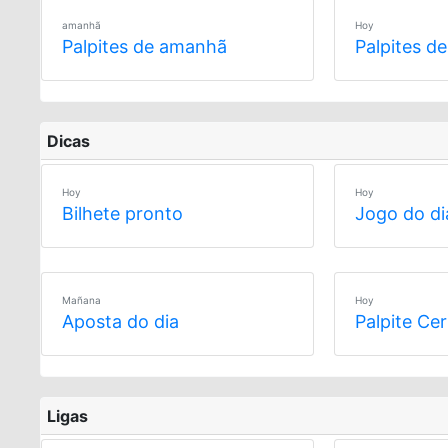
amanhã
Hoy
Palpites de amanhã
Palpites de
Dicas
Hoy
Hoy
Bilhete pronto
Jogo do di
Mañana
Hoy
Aposta do dia
Palpite Ce
Ligas