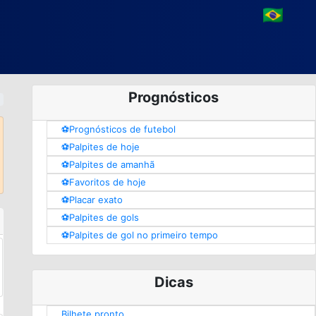
Prognósticos
⚽️Prognósticos de futebol
⚽️Palpites de hoje
⚽️Palpites de amanhã
⚽️Favoritos de hoje
⚽️Placar exato
⚽️Palpites de gols
⚽️Palpites de gol no primeiro tempo
Dicas
Bilhete pronto