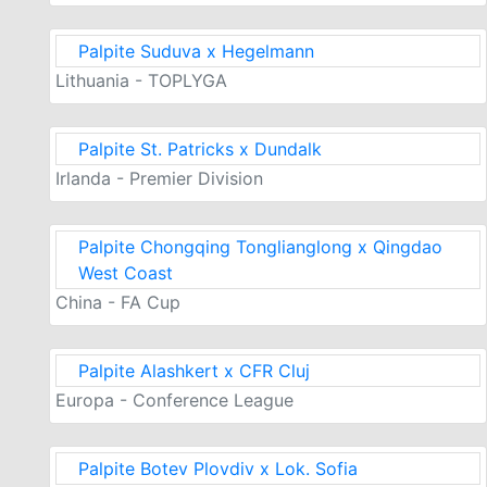
Palpite Suduva x Hegelmann
Lithuania - TOPLYGA
Palpite St. Patricks x Dundalk
Irlanda - Premier Division
Palpite Chongqing Tonglianglong x Qingdao
West Coast
China - FA Cup
Palpite Alashkert x CFR Cluj
Europa - Conference League
Palpite Botev Plovdiv x Lok. Sofia