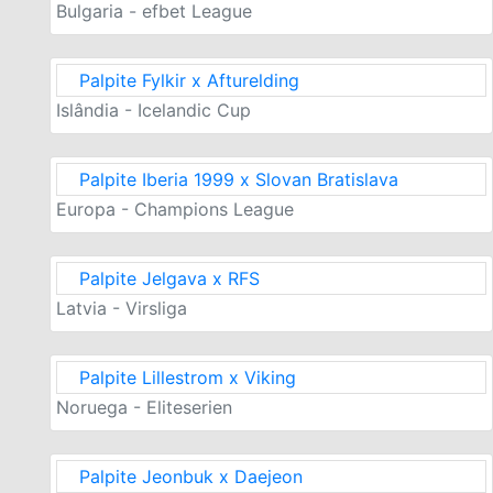
Bulgaria - efbet League
Palpite Fylkir x Afturelding
Islândia - Icelandic Cup
Palpite Iberia 1999 x Slovan Bratislava
Europa - Champions League
Palpite Jelgava x RFS
Latvia - Virsliga
Palpite Lillestrom x Viking
Noruega - Eliteserien
Palpite Jeonbuk x Daejeon