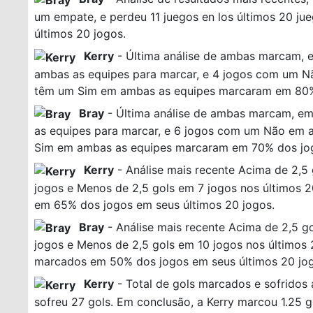
um empate, e perdeu 11 juegos en los últimos 20 jue
últimos 20 jogos.
Kerry
- Última análise de ambas marcam, 
ambas as equipes para marcar, e 4 jogos com um N
têm um Sim em ambas as equipes marcaram em 80% 
Bray
- Última análise de ambas marcam, e
as equipes para marcar, e 6 jogos com um Não em 
Sim em ambas as equipes marcaram em 70% dos jog
Kerry
- Análise mais recente Acima de 2,5 
jogos e Menos de 2,5 gols em 7 jogos nos últimos 
em 65% dos jogos em seus últimos 20 jogos.
Bray
- Análise mais recente Acima de 2,5 g
jogos e Menos de 2,5 gols em 10 jogos nos últimos 
marcados em 50% dos jogos em seus últimos 20 jo
Kerry
- Total de gols marcados e sofridos 
sofreu 27 gols. Em conclusão, a Kerry marcou 1.25 g