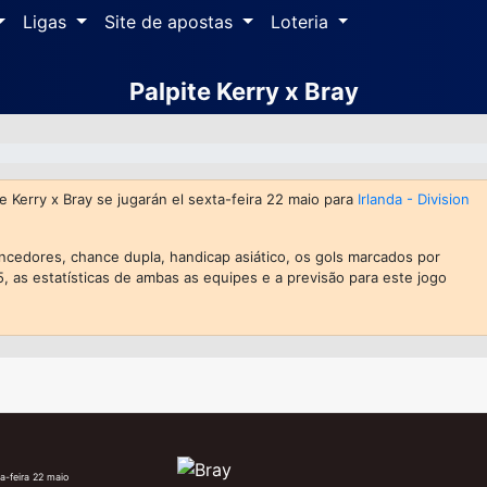
Ligas
Site de apostas
Loteria
Palpite Kerry x Bray
te Kerry x Bray se jugarán el sexta-feira 22 maio para
Irlanda - Division
cedores, chance dupla, handicap asiático, os gols marcados por
 as estatísticas de ambas as equipes e a previsão para este jogo
a-feira 22 maio