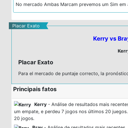
No mercado Ambas Marcam prevemos um Sim em a
Placar Exato
Kerry vs Bra
Kerr
Placar Exato
Para el mercado de puntaje correcto, la pronóstico 
Principais fatos
Kerry
- Análise de resultados mais recentes
um empate, e perdeu 7 jogos nos últimos 20 juegos.
20 jogos.
Bray
- Análise de resultados mais recentes, 