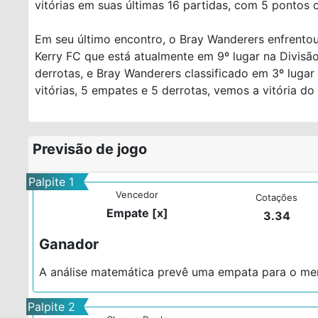
vitórias em suas últimas 16 partidas, com 5 pontos 
Em seu último encontro, o Bray Wanderers enfrentou 
Kerry FC que está atualmente em 9º lugar na Divisão
derrotas, e Bray Wanderers classificado em 3º lugar
vitórias, 5 empates e 5 derrotas, vemos a vitória d
Previsão de jogo
Palpite 1
Vencedor
Cotações
Empate [x]
3.34
Ganador
A análise matemática prevê uma empata para o m
Palpite 2