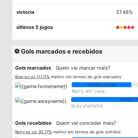
victoria
57.48%
últimos 5 jogos
⚽ Gols marcados e recebidos
Gols marcados
Quem vai marcar mais?
Bray es un 111.11%
melhor em termos de gols marcados
0.9 Gols / Partida
Kerry em casa
1.9 Gols / 
Bray visitante
Gols recebidos
Quem vai conceder mais?
Kerry es un 30.77%
melhor em termos de gols sofridos