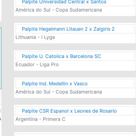
Palpite Universidad Central x Santos
América do Sul - Copa Sudamericana
Palpite Hegelmann Litauen 2 x Zalgiris 2
Lithuania - I Lyga
Palpite U. Catolica x Barcelona SC
Ecuador - Liga Pro
Palpite Ind. Medellin x Vasco
América do Sul - Copa Sudamericana
i
Palpite CSR Espanol x Leones de Rosario
s
Argentina - Primera C