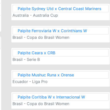
Palpite Sydney Utd x Central Coast Mariners
Australia - Australia Cup
Palpite Ferroviaria W x Corinthians W
Brasil - Copa do Brasil Women
Palpite Ceara x CRB
Brasil - Serie B
Palpite Mushuc Runa x Orense
Ecuador - Liga Pro
Palpite Coritiba W x Internacional W
Brasil - Copa do Brasil Women