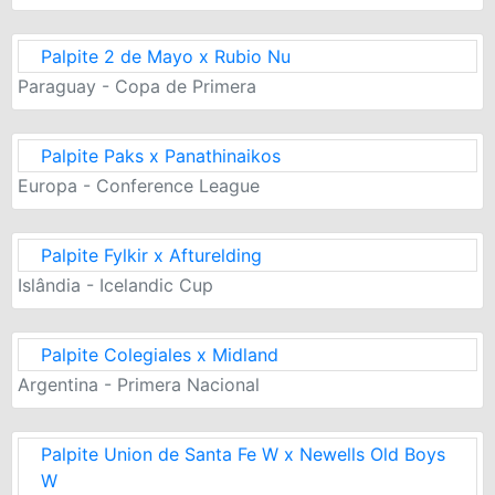
Palpite 2 de Mayo x Rubio Nu
Paraguay - Copa de Primera
Palpite Paks x Panathinaikos
Europa - Conference League
Palpite Fylkir x Afturelding
Islândia - Icelandic Cup
Palpite Colegiales x Midland
Argentina - Primera Nacional
Palpite Union de Santa Fe W x Newells Old Boys
W