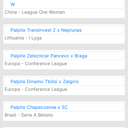
W
China - League One Women
Palpite Transinvest 2 x Neptunas
Lithuania - I Lyga
Palpite Zeleznicar Pancevo x Braga
Europa - Conference League
Palpite Dinamo Tbilisi x Zalgiris
Europa - Conference League
Palpite Chapecoense x SC
Brasil - Serie A Betano