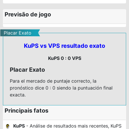
Previsão de jogo
Placar Exato
KuPS vs VPS resultado exato
KuPS 0 : 0 VPS
Placar Exato
Para el mercado de puntaje correcto, la
pronóstico dice 0 : 0 siendo la puntuación final
exacta.
Principais fatos
KuPS
- Análise de resultados mais recentes, KuPS