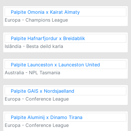
Palpite Omonia x Kairat Almaty
Europa - Champions League
Palpite Hafnarfjordur x Breidablik
Islândia - Besta deild karla
Palpite Launceston x Launceston United
Australia - NPL Tasmania
Palpite GAIS x Nordsjaelland
Europa - Conference League
Palpite Aluminij x Dinamo Tirana
Europa - Conference League