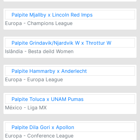
Palpite Mjallby x Lincoln Red Imps
Europa - Champions League
Palpite Grindavik/Njardvik W x Throttur W
Islândia - Besta deild Women
Palpite Hammarby x Anderlecht
Europa - Europa League
Palpite Toluca x UNAM Pumas
México - Liga MX
Palpite Dila Gori x Apollon
Europa - Conference League