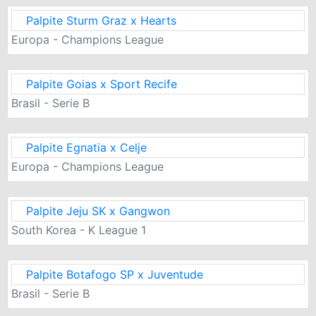
Palpite Sturm Graz x Hearts
Europa - Champions League
Palpite Goias x Sport Recife
Brasil - Serie B
Palpite Egnatia x Celje
Europa - Champions League
Palpite Jeju SK x Gangwon
South Korea - K League 1
Palpite Botafogo SP x Juventude
Brasil - Serie B