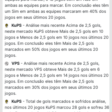
ambas as equipes para marcar. Em conclusão eles têm
um Sim em ambas as equipes marcaram em 40% dos
jogos em seus últimos 20 jogos.
KuPS
- Análise mais recente Acima de 2,5 gols,
neste mercado KuPS obteve Mais de 2,5 gols em 10
jogos e Menos de 2,5 gols em 10 jogos nos últimos 20
jogos. Em conclusão eles têm Mais de 2,5 gols
marcados em 50% dos jogos em seus últimos 20
jogos.
VPS
- Análise mais recente Acima de 2,5 gols,
neste mercado VPS obteve Mais de 2,5 gols em 6
jogos e Menos de 2,5 gols em 14 jogos nos últimos 20
jogos. Em conclusão eles têm Mais de 2,5 gols
marcados em 30% dos jogos em seus últimos 20
jogos.
KuPS
- Total de gols marcados e sofridos análise,
nos últimos 20 jogos KuPS marcou 28 gols e sofreu 36