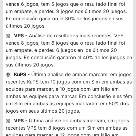
vence 6 jogos, tem 5 jogos que o resultado final foi
um empate, e perdeu 9 jogos nos últimos 20 juegos.
En conclusión ganaron el 30% de los juegos en sus
últimos 20 jogos.
VPS
- Análise de resultados mais recentes, VPS
vence 8 jogos, tem 6 jogos que o resultado final foi
um empate, e perdeu 6 juegos en los últimos 20
juegos. En conclusión ganaron el 40% de los juegos en
sus últimos 20 jogos.
KuPS
- Última análise de ambas marcam, em jogos
recentes KuPS tem 10 jogos com um Sim em ambas as
equipes para marcar, e 10 jogos com um Não em
ambas as equipes para marcar. Em conclusão eles têm
um Sim em ambas as equipes marcaram em 50% dos
jogos em seus últimos 20 jogos.
VPS
- Última análise de ambas marcam, em jogos
recentes VPS tem 8 jogos com um Sim em ambas as
equipes para marcar, e 12 jogos com um Não em