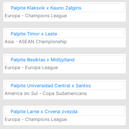
Palpite Klaksvik x Kauno Zalgiris
Europa - Champions League
Palpite Timor x Leste
Asia - ASEAN Championship
Palpite Besiktas x Midtjylland
Europa - Europa League
Palpite Universidad Central x Santos
América do Sul - Copa Sudamericana
Palpite Larne x Crvena zvezda
Europa - Champions League