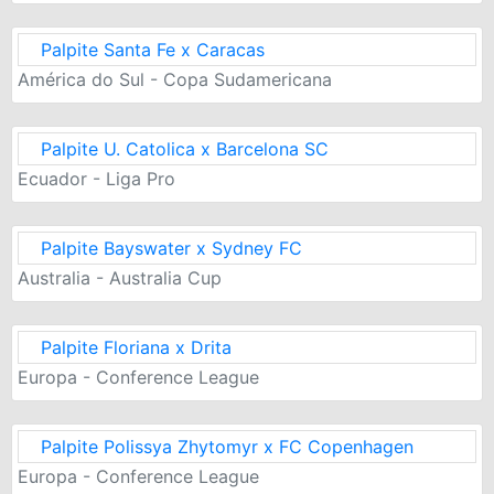
Palpite Santa Fe x Caracas
América do Sul - Copa Sudamericana
Palpite U. Catolica x Barcelona SC
Ecuador - Liga Pro
Palpite Bayswater x Sydney FC
Australia - Australia Cup
Palpite Floriana x Drita
Europa - Conference League
Palpite Polissya Zhytomyr x FC Copenhagen
Europa - Conference League