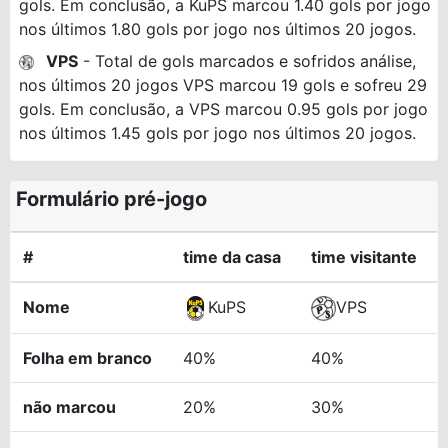
gols. Em conclusão, a KuPS marcou 1.40 gols por jogo
nos últimos 1.80 gols por jogo nos últimos 20 jogos.
VPS
- Total de gols marcados e sofridos análise,
nos últimos 20 jogos VPS marcou 19 gols e sofreu 29
gols. Em conclusão, a VPS marcou 0.95 gols por jogo
nos últimos 1.45 gols por jogo nos últimos 20 jogos.
Formulário pré-jogo
#
time da casa
time visitante
Nome
KuPS
VPS
Folha em branco
40%
40%
não marcou
20%
30%