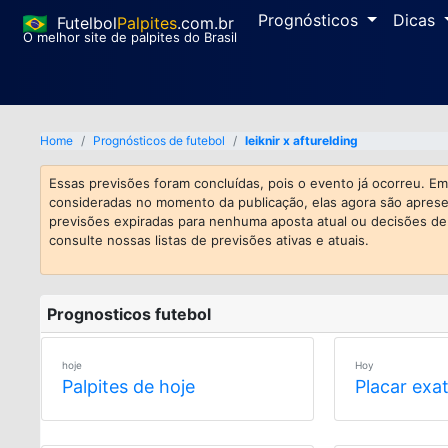
Prognósticos
Dicas
Futelbol
Palpites
.com.br
O melhor site de palpites do Brasil
Home
Prognósticos de futebol
leiknir x afturelding
Essas previsões foram concluídas, pois o evento já ocorreu. 
consideradas no momento da publicação, elas agora são apresen
previsões expiradas para nenhuma aposta atual ou decisões de a
consulte nossas listas de previsões ativas e atuais.
Prognosticos futebol
hoje
Hoy
Palpites de hoje
Placar exa