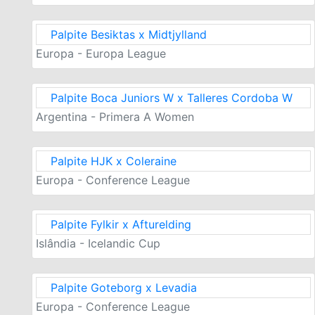
Palpite Besiktas x Midtjylland
Europa - Europa League
Palpite Boca Juniors W x Talleres Cordoba W
Argentina - Primera A Women
Palpite HJK x Coleraine
Europa - Conference League
Palpite Fylkir x Afturelding
Islândia - Icelandic Cup
Palpite Goteborg x Levadia
Europa - Conference League