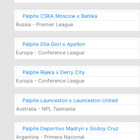
Palpite CSKA Moscow x Baltika
Russia - Premier League
Palpite Dila Gori x Apollon
Europa - Conference League
Palpite Rijeka x Derry City
Europa - Conference League
Palpite Launceston x Launceston United
Australia - NPL Tasmania
Palpite Deportivo Madryn x Godoy Cruz
Argentina - Primera Nacional