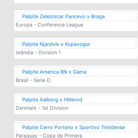
Palpite Zeleznicar Pancevo x Braga
Europa - Conference League
Palpite Njardvik x Kopavogur
Islândia - Division 1
Palpite America RN x Gama
Brasil - Serie D
Palpite Aalborg x Hillerod
Denmark - 1st Division
Palpite Cerro Porteno x Sportivo Trinidense
Paraguay - Copa de Primera