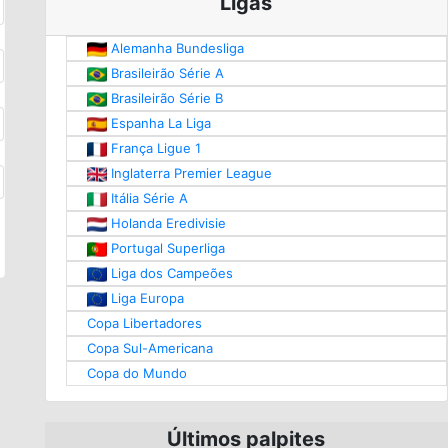
Ligas
Alemanha Bundesliga
Brasileirão Série A
Brasileirão Série B
Espanha La Liga
França Ligue 1
Inglaterra Premier League
Itália Série A
Holanda Eredivisie
Portugal Superliga
Liga dos Campeões
Liga Europa
Copa Libertadores
Copa Sul-Americana
Copa do Mundo
Últimos palpites