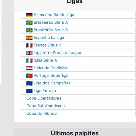
Ligas
Alemanha Bundesliga
Brasileirão Série A
Brasileirão Série B
Espanha La Liga
França Ligue 1
Inglaterra Premier League
Itália Série A
Holanda Eredivisie
Portugal Superliga
Liga dos Campeões
Liga Europa
Copa Libertadores
Copa Sul-Americana
Copa do Mundo
Últimos palpites