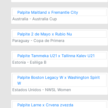
Palpite Maitland x Fremantle City
Australia - Australia Cup
Palpite 2 de Mayo x Rubio Nu
Paraguay - Copa de Primera
Palpite Tammeka U21 x Tallinna Kalev U21
Estonia - Esiliiga B
Palpite Boston Legacy W x Washington Spirit
W
Estados Unidos - NWSL Women
Palpite Larne x Crvena zvezda