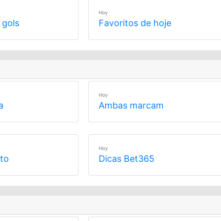
Hoy
 gols
Favoritos de hoje
Hoy
a
Ambas marcam
Hoy
rto
Dicas Bet365