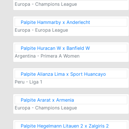
Europa - Champions League
Palpite Hammarby x Anderlecht
Europa - Europa League
Palpite Huracan W x Banfield W
Argentina - Primera A Women
Palpite Alianza Lima x Sport Huancayo
Peru - Liga 1
Palpite Ararat x Armenia
Europa - Champions League
Palpite Hegelmann Litauen 2 x Zalgiris 2