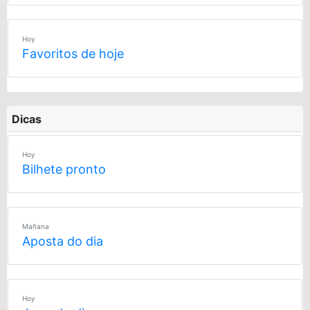
Hoy
Favoritos de hoje
Dicas
Hoy
Bilhete pronto
Mañana
Aposta do dia
Hoy