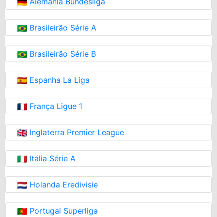
Alemania Bundesliga
Brasileirão Série A
Brasileirão Série B
Espanha La Liga
França Ligue 1
Inglaterra Premier League
Itália Série A
Holanda Eredivisie
Portugal Superliga