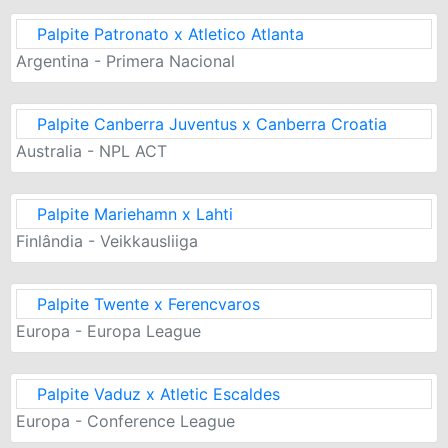
Palpite Patronato x Atletico Atlanta
Argentina - Primera Nacional
Palpite Canberra Juventus x Canberra Croatia
Australia - NPL ACT
Palpite Mariehamn x Lahti
Finlândia - Veikkausliiga
Palpite Twente x Ferencvaros
Europa - Europa League
Palpite Vaduz x Atletic Escaldes
Europa - Conference League