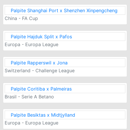
Palpite Shanghai Port x Shenzhen Xinpengcheng
China - FA Cup
Palpite Hajduk Split x Pafos
Europa - Europa League
Palpite Rapperswil x Jona
Switzerland - Challenge League
Palpite Coritiba x Palmeiras
Brasil - Serie A Betano
Palpite Besiktas x Midtjylland
Europa - Europa League