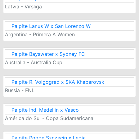
Latvia - Virsliga
Palpite Lanus W x San Lorenzo W
Argentina - Primera A Women
Palpite Bayswater x Sydney FC
Australia - Australia Cup
Palpite R. Volgograd x SKA Khabarovsk
Russia - FNL
Palpite Ind. Medellin x Vasco
América do Sul - Copa Sudamericana
Palpite Pogon Szczecin x Legia