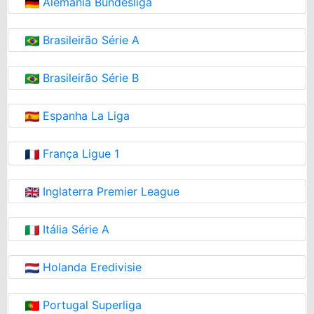
Alemania Bundesliga
Brasileirão Série A
Brasileirão Série B
Espanha La Liga
França Ligue 1
Inglaterra Premier League
Itália Série A
Holanda Eredivisie
Portugal Superliga