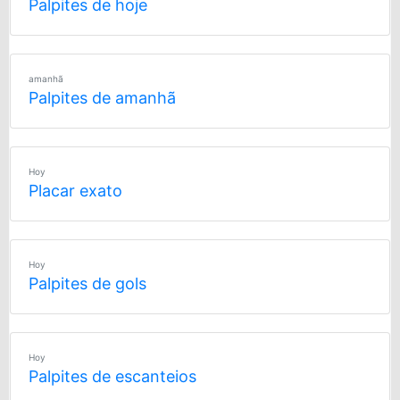
Palpites de hoje
amanhã
Palpites de amanhã
Hoy
Placar exato
Hoy
Palpites de gols
Hoy
Palpites de escanteios