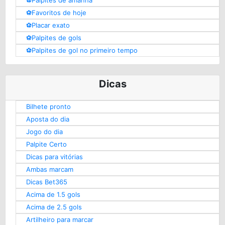
⚽️Palpites de amanhã
⚽️Favoritos de hoje
⚽️Placar exato
⚽️Palpites de gols
⚽️Palpites de gol no primeiro tempo
Dicas
Bilhete pronto
Aposta do dia
Jogo do dia
Palpite Certo
Dicas para vitórias
Ambas marcam
Dicas Bet365
Acima de 1.5 gols
Acima de 2.5 gols
Artilheiro para marcar