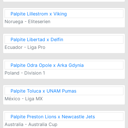
Palpite Lillestrom x Viking
Noruega - Eliteserien
Palpite Libertad x Delfin
Ecuador - Liga Pro
Palpite Odra Opole x Arka Gdynia
Poland - Division 1
Palpite Toluca x UNAM Pumas
México - Liga MX
Palpite Preston Lions x Newcastle Jets
Australia - Australia Cup