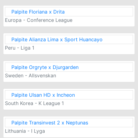
Palpite Floriana x Drita
Europa - Conference League
Palpite Alianza Lima x Sport Huancayo
Peru - Liga 1
Palpite Orgryte x Djurgarden
Sweden - Allsvenskan
Palpite Ulsan HD x Incheon
South Korea - K League 1
Palpite Transinvest 2 x Neptunas
Lithuania - I Lyga