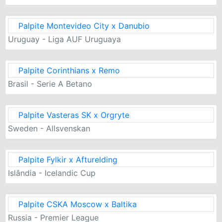
Palpite Montevideo City x Danubio
Uruguay - Liga AUF Uruguaya
Palpite Corinthians x Remo
Brasil - Serie A Betano
Palpite Vasteras SK x Orgryte
Sweden - Allsvenskan
Palpite Fylkir x Afturelding
Islândia - Icelandic Cup
Palpite CSKA Moscow x Baltika
Russia - Premier League