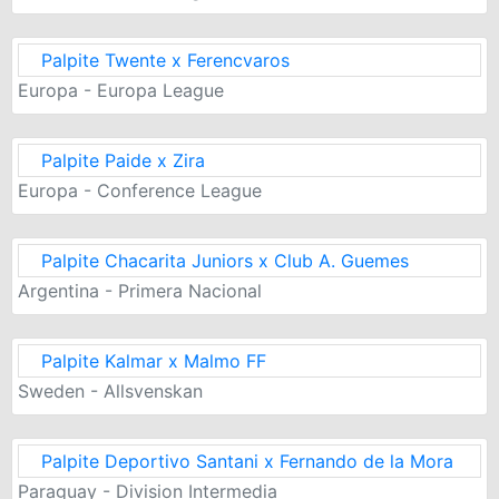
Palpite Twente x Ferencvaros
Europa - Europa League
Palpite Paide x Zira
Europa - Conference League
Palpite Chacarita Juniors x Club A. Guemes
Argentina - Primera Nacional
Palpite Kalmar x Malmo FF
Sweden - Allsvenskan
Palpite Deportivo Santani x Fernando de la Mora
Paraguay - Division Intermedia