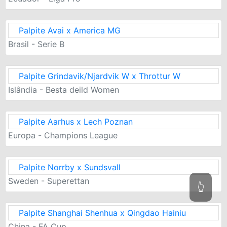
Palpite Avai x America MG
Brasil - Serie B
Palpite Grindavik/Njardvik W x Throttur W
Islândia - Besta deild Women
Palpite Aarhus x Lech Poznan
Europa - Champions League
Palpite Norrby x Sundsvall
Sweden - Superettan
👆
Palpite Shanghai Shenhua x Qingdao Hainiu
China - FA Cup