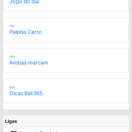
Jogo do dia
Hoy
Palpite Certo
Hoy
Ambas marcam
Hoy
Dicas Bet365
Ligas