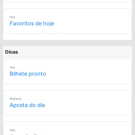
Hoy
Favoritos de hoje
Dicas
Hoy
Bilhete pronto
Mañana
Aposta do dia
Hoy