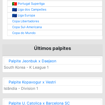
Portugal Superliga
Liga dos Campeões
Liga Europa
Copa Libertadores
Copa Sul-Americana
Copa do Mundo
Últimos palpites
Palpite Jeonbuk x Daejeon
South Korea - K League 1
Palpite Kopavogur x Vestri
Islândia - Division 1
Palpite U. Catolica x Barcelona SC