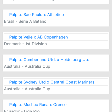
Palpite Sao Paulo x Athletico
Brasil - Serie A Betano
Palpite Vejle x AB Copenhagen
Denmark - 1st Division
Palpite Cumberland Utd. x Heidelberg Utd
Australia - Australia Cup
Palpite Sydney Utd x Central Coast Mariners
Australia - Australia Cup
Palpite Mushuc Runa x Orense
Ecuador - Liga Pro