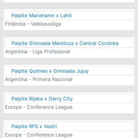
Palpite Mariehamn x Lahti
Finlândia - Veikkausliiga
Palpite Gimnasia Mendoza x Central Cordoba
Argentina - Liga Profesional
Palpite Quilmes x Gimnasia Jujuy
Argentina - Primera Nacional
Palpite Rijeka x Derry City
Europa - Conference League
Palpite RFS x Vestri
Europa - Conference League