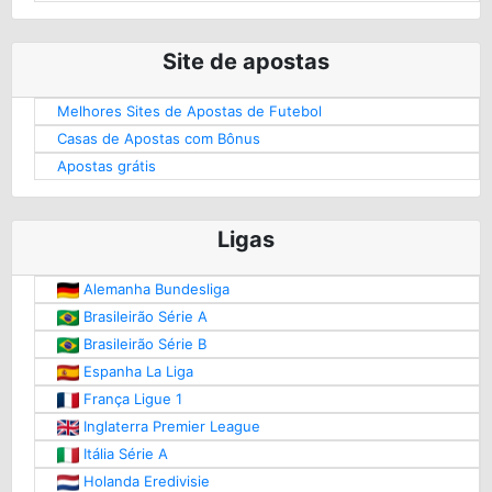
Site de apostas
Melhores Sites de Apostas de Futebol
Casas de Apostas com Bônus
Apostas grátis
Ligas
Alemanha Bundesliga
Brasileirão Série A
Brasileirão Série B
Espanha La Liga
França Ligue 1
Inglaterra Premier League
Itália Série A
Holanda Eredivisie