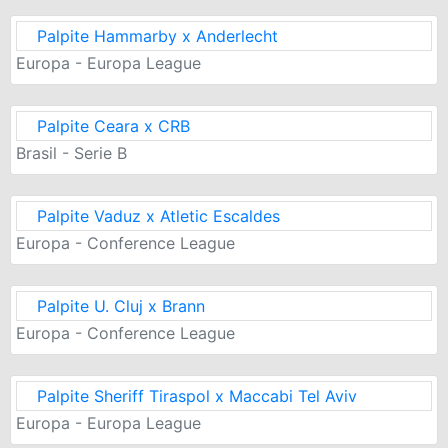
Palpite Hammarby x Anderlecht
Europa - Europa League
Palpite Ceara x CRB
Brasil - Serie B
Palpite Vaduz x Atletic Escaldes
Europa - Conference League
Palpite U. Cluj x Brann
Europa - Conference League
Palpite Sheriff Tiraspol x Maccabi Tel Aviv
Europa - Europa League