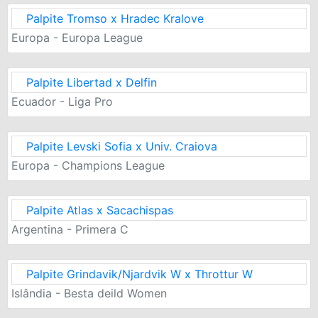
Palpite Tromso x Hradec Kralove
Europa - Europa League
Palpite Libertad x Delfin
Ecuador - Liga Pro
Palpite Levski Sofia x Univ. Craiova
Europa - Champions League
Palpite Atlas x Sacachispas
Argentina - Primera C
Palpite Grindavik/Njardvik W x Throttur W
Islândia - Besta deild Women