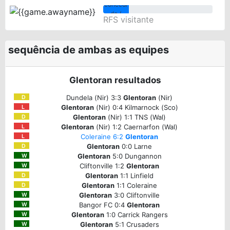
concedi
do /
RFS visitante
partido
sequência de ambas as equipes
Glentoran resultados
Dundela (Nir) 3:3
Glentoran
(Nir)
D
Glentoran
(Nir) 0:4 Kilmarnock (Sco)
L
Glentoran
(Nir) 1:1 TNS (Wal)
D
Glentoran
(Nir) 1:2 Caernarfon (Wal)
L
Coleraine 6:2
Glentoran
L
Glentoran
0:0 Larne
D
Glentoran
5:0 Dungannon
W
Cliftonville 1:2
Glentoran
W
Glentoran
1:1 Linfield
D
Glentoran
1:1 Coleraine
D
Glentoran
3:0 Cliftonville
W
Bangor FC 0:4
Glentoran
W
Glentoran
1:0 Carrick Rangers
W
Glentoran
5:1 Crusaders
W