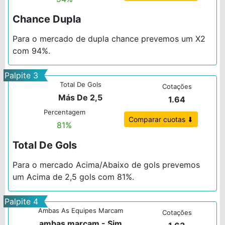
Chance Dupla
Para o mercado de dupla chance prevemos um X2
com 94%.
Palpite 3
Total De Gols
Cotações
Más De 2,5
1.64
Percentagem
Comparar cuotas ⬇
81%
Total De Gols
Para o mercado Acima/Abaixo de gols prevemos
um Acima de 2,5 gols com 81%.
Palpite 4
Ambas As Equipes Marcam
Cotações
ambas marcam - Sim