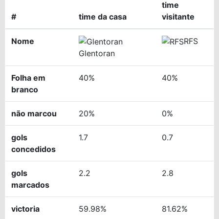
time
#
time da casa
visitante
Nome
RFS
Glentoran
Folha em
40%
40%
branco
não marcou
20%
0%
gols
1.7
0.7
concedidos
gols
2.2
2.8
marcados
victoria
59.98%
81.62%