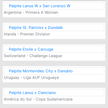
Palpite Lanus W x San Lorenzo W
Argentina - Primera A Women
Palpite St. Patricks x Dundalk
Irlanda - Premier Division
Palpite Etoile x Carouge
Switzerland - Challenge League
Palpite Montevideo City x Danubio
Uruguay - Liga AUF Uruguaya
Palpite Lanus x Cienciano
América do Sul - Copa Sudamericana