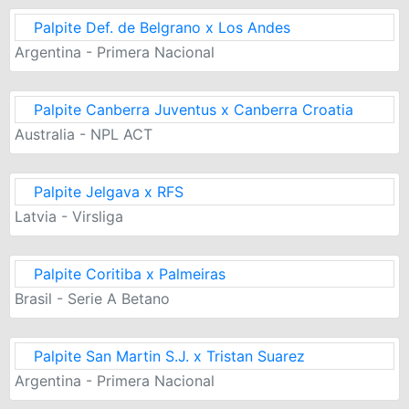
Palpite Def. de Belgrano x Los Andes
Argentina - Primera Nacional
Palpite Canberra Juventus x Canberra Croatia
Australia - NPL ACT
Palpite Jelgava x RFS
Latvia - Virsliga
Palpite Coritiba x Palmeiras
Brasil - Serie A Betano
Palpite San Martin S.J. x Tristan Suarez
Argentina - Primera Nacional