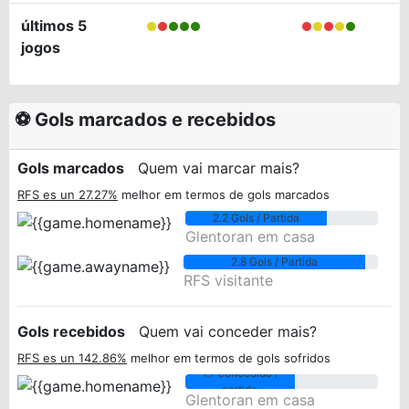
últimos 5
jogos
⚽ Gols marcados e recebidos
Gols marcados
Quem vai marcar mais?
RFS es un 27.27%
melhor em termos de gols marcados
2.2 Gols / Partida
Glentoran em casa
2.8 Gols / Partida
RFS visitante
Gols recebidos
Quem vai conceder mais?
RFS es un 142.86%
melhor em termos de gols sofridos
1.7 concedido /
partido
Glentoran em casa
0.7