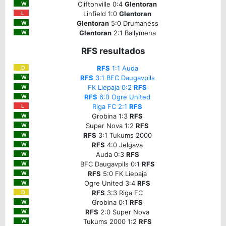
Cliftonville 0:4
Glentoran
W
Linfield 1:0
Glentoran
L
Glentoran
5:0 Drumaness
W
Glentoran
2:1 Ballymena
W
RFS resultados
RFS
1:1 Auda
D
RFS
3:1 BFC Daugavpils
W
FK Liepaja 0:2
RFS
W
RFS
6:0 Ogre United
W
Riga FC 2:1
RFS
L
Grobina 1:3
RFS
W
Super Nova 1:2
RFS
W
RFS
3:1 Tukums 2000
W
RFS
4:0 Jelgava
W
Auda 0:3
RFS
W
BFC Daugavpils 0:1
RFS
W
RFS
5:0 FK Liepaja
W
Ogre United 3:4
RFS
W
RFS
3:3 Riga FC
D
Grobina 0:1
RFS
W
RFS
2:0 Super Nova
W
Tukums 2000 1:2
RFS
W