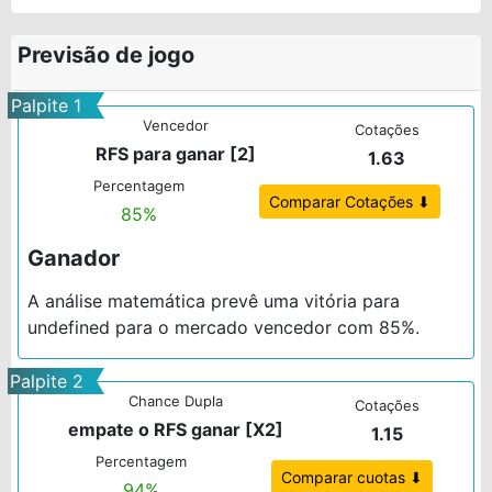
Previsão de jogo
Palpite 1
Vencedor
Cotações
RFS para ganar [2]
1.63
Percentagem
Comparar Cotações ⬇
85%
Ganador
A análise matemática prevê uma vitória para
undefined para o mercado vencedor com 85%.
Palpite 2
Chance Dupla
Cotações
empate o RFS ganar [X2]
1.15
Percentagem
Comparar cuotas ⬇
94%