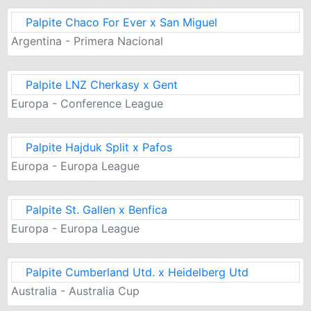
Palpite Chaco For Ever x San Miguel
Argentina - Primera Nacional
Palpite LNZ Cherkasy x Gent
Europa - Conference League
Palpite Hajduk Split x Pafos
Europa - Europa League
Palpite St. Gallen x Benfica
Europa - Europa League
Palpite Cumberland Utd. x Heidelberg Utd
Australia - Australia Cup