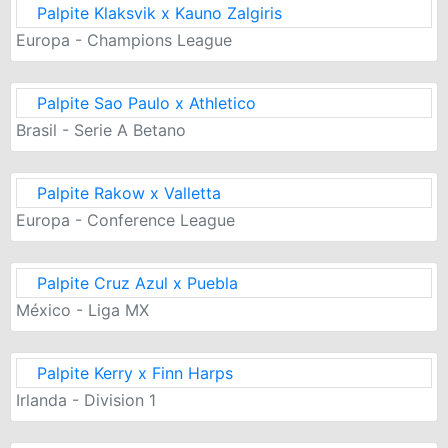
Palpite Klaksvik x Kauno Zalgiris
Europa - Champions League
Palpite Sao Paulo x Athletico
Brasil - Serie A Betano
Palpite Rakow x Valletta
Europa - Conference League
Palpite Cruz Azul x Puebla
México - Liga MX
Palpite Kerry x Finn Harps
Irlanda - Division 1