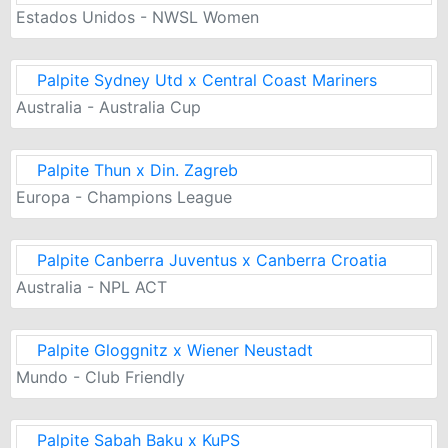
Estados Unidos - NWSL Women
Palpite Sydney Utd x Central Coast Mariners
Australia - Australia Cup
Palpite Thun x Din. Zagreb
Europa - Champions League
Palpite Canberra Juventus x Canberra Croatia
Australia - NPL ACT
Palpite Gloggnitz x Wiener Neustadt
Mundo - Club Friendly
Palpite Sabah Baku x KuPS