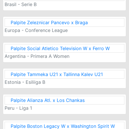
Brasil - Serie B
Palpite Zeleznicar Pancevo x Braga
Europa - Conference League
Palpite Social Atletico Television W x Ferro W
Argentina - Primera A Women
Palpite Tammeka U21 x Tallinna Kalev U21
Estonia - Esiliiga B
Palpite Alianza Atl. x Los Chankas
Peru - Liga 1
Palpite Boston Legacy W x Washington Spirit W