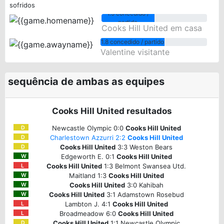
sofridos
1.5 concedido /
partido
Cooks Hill United em casa
1.8 concedido / partido
Valentine visitante
sequência de ambas as equipes
Cooks Hill United resultados
Newcastle Olympic 0:0
Cooks Hill United
D
Charlestown Azzurri 2:2
Cooks Hill United
D
Cooks Hill United
3:3 Weston Bears
D
Edgeworth E. 0:1
Cooks Hill United
W
Cooks Hill United
1:3 Belmont Swansea Utd.
L
Maitland 1:3
Cooks Hill United
W
Cooks Hill United
3:0 Kahibah
W
Cooks Hill United
3:1 Adamstown Rosebud
W
Lambton J. 4:1
Cooks Hill United
L
Broadmeadow 6:0
Cooks Hill United
L
Cooks Hill United
1:1 Newcastle Olympic
D