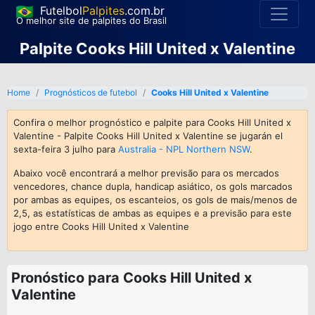
Futelbol
Palpites
.com.br
O melhor site de palpites do Brasil
Palpite Cooks Hill United x Valentine
Home
Prognósticos de futebol
Cooks Hill United x Valentine
Confira o melhor prognóstico e palpite para Cooks Hill United x
Valentine - Palpite Cooks Hill United x Valentine se jugarán el
sexta-feira 3 julho para
Australia - NPL Northern NSW
.
Abaixo você encontrará a melhor previsão para os mercados
vencedores, chance dupla, handicap asiático, os gols marcados
por ambas as equipes, os escanteios, os gols de mais/menos de
2,5, as estatísticas de ambas as equipes e a previsão para este
jogo entre Cooks Hill United x Valentine
Pronóstico para Cooks Hill United x
Valentine