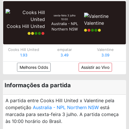
sexta-feira 3 julho
10:00
Valentine
Australia - NPL
Cooks Hill United
Northern NSW
Cooks Hill United
empatar
Valentine
1.93
3.49
3.09
Melhores Odds
Assistir ao Vivo
Informações da partida
A partida entre Cooks Hill United x Valentine pela
competição
Australia - NPL Northern NSW
está
marcada para sexta-feira 3 julho. A partida começa
às 10:00 horário do Brasil.