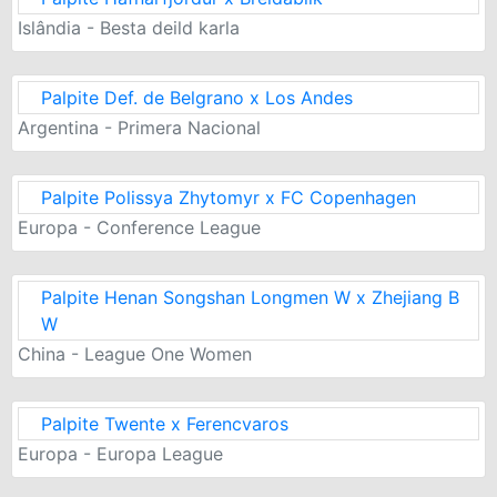
Islândia - Besta deild karla
Palpite Def. de Belgrano x Los Andes
Argentina - Primera Nacional
Palpite Polissya Zhytomyr x FC Copenhagen
Europa - Conference League
Palpite Henan Songshan Longmen W x Zhejiang B
W
China - League One Women
Palpite Twente x Ferencvaros
Europa - Europa League