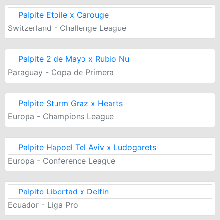
Palpite Etoile x Carouge
Switzerland - Challenge League
Palpite 2 de Mayo x Rubio Nu
Paraguay - Copa de Primera
Palpite Sturm Graz x Hearts
Europa - Champions League
Palpite Hapoel Tel Aviv x Ludogorets
Europa - Conference League
Palpite Libertad x Delfin
Ecuador - Liga Pro