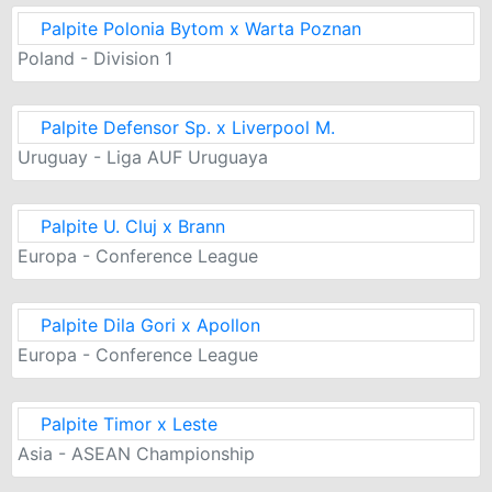
Palpite Polonia Bytom x Warta Poznan
Poland - Division 1
Palpite Defensor Sp. x Liverpool M.
Uruguay - Liga AUF Uruguaya
Palpite U. Cluj x Brann
Europa - Conference League
Palpite Dila Gori x Apollon
Europa - Conference League
Palpite Timor x Leste
Asia - ASEAN Championship