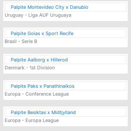
Palpite Montevideo City x Danubio
Uruguay - Liga AUF Uruguaya
Palpite Goias x Sport Recife
Brasil - Serie B
Palpite Aalborg x Hillerod
Denmark - 1st Division
Palpite Paks x Panathinaikos
Europa - Conference League
Palpite Besiktas x Midtjylland
Europa - Europa League