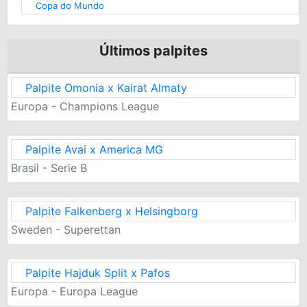
Copa do Mundo
Últimos palpites
Palpite Omonia x Kairat Almaty
Europa - Champions League
Palpite Avai x America MG
Brasil - Serie B
Palpite Falkenberg x Helsingborg
Sweden - Superettan
Palpite Hajduk Split x Pafos
Europa - Europa League