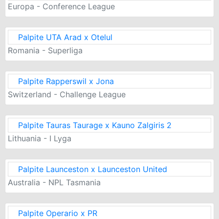
Europa - Conference League
Palpite UTA Arad x Otelul
Romania - Superliga
Palpite Rapperswil x Jona
Switzerland - Challenge League
Palpite Tauras Taurage x Kauno Zalgiris 2
Lithuania - I Lyga
Palpite Launceston x Launceston United
Australia - NPL Tasmania
Palpite Operario x PR