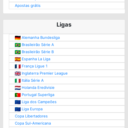
Apostas grátis
Ligas
Alemanha Bundesliga
Brasileirão Série A
Brasileirão Série B
Espanha La Liga
França Ligue 1
Inglaterra Premier League
Itália Série A
Holanda Eredivisie
Portugal Superliga
Liga dos Campeões
Liga Europa
Copa Libertadores
Copa Sul-Americana