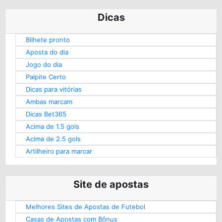
Dicas
Bilhete pronto
Aposta do dia
Jogo do dia
Palpite Certo
Dicas para vitórias
Ambas marcam
Dicas Bet365
Acima de 1.5 gols
Acima de 2.5 gols
Artilheiro para marcar
Site de apostas
Melhores Sites de Apostas de Futebol
Casas de Apostas com Bônus