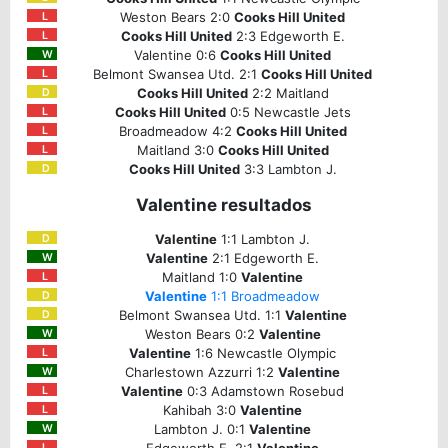
Weston Bears 2:0
Cooks Hill United
L
Cooks Hill United
2:3 Edgeworth E.
L
Valentine 0:6
Cooks Hill United
W
Belmont Swansea Utd. 2:1
Cooks Hill United
L
Cooks Hill United
2:2 Maitland
D
Cooks Hill United
0:5 Newcastle Jets
L
Broadmeadow 4:2
Cooks Hill United
L
Maitland 3:0
Cooks Hill United
L
Cooks Hill United
3:3 Lambton J.
D
Valentine resultados
Valentine
1:1 Lambton J.
D
Valentine
2:1 Edgeworth E.
W
Maitland 1:0
Valentine
L
Valentine
1:1 Broadmeadow
D
Belmont Swansea Utd. 1:1
Valentine
D
Weston Bears 0:2
Valentine
W
Valentine
1:6 Newcastle Olympic
L
Charlestown Azzurri 1:2
Valentine
W
Valentine
0:3 Adamstown Rosebud
L
Kahibah 3:0
Valentine
L
Lambton J. 0:1
Valentine
W
Edgeworth E. 2:1
Valentine
L