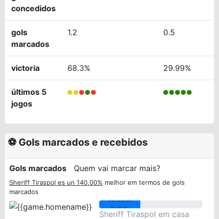
concedidos
gols
1.2
0.5
marcados
victoria
68.3%
29.99%
últimos 5
jogos
⚽ Gols marcados e recebidos
Gols marcados
Quem vai marcar mais?
Sheriff Tiraspol es un 140.00%
melhor em termos de gols
marcados
1.2 Gols /
Partida
Sheriff Tiraspol em casa
0.5