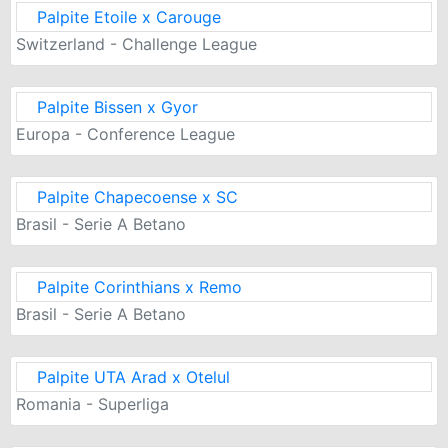
Palpite Etoile x Carouge
Switzerland - Challenge League
Palpite Bissen x Gyor
Europa - Conference League
Palpite Chapecoense x SC
Brasil - Serie A Betano
Palpite Corinthians x Remo
Brasil - Serie A Betano
Palpite UTA Arad x Otelul
Romania - Superliga