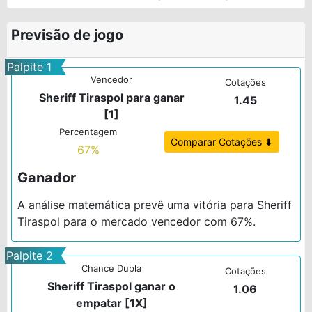
Previsão de jogo
Palpite 1
Vencedor
Cotações
Sheriff Tiraspol para ganar
1.45
[1]
Percentagem
Comparar Cotações ⬇
67%
Ganador
A análise matemática prevê uma vitória para Sheriff
Tiraspol para o mercado vencedor com 67%.
Palpite 2
Chance Dupla
Cotações
Sheriff Tiraspol ganar o
1.06
empatar [1X]