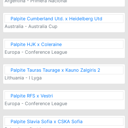
Argentina - Primera Nacional
Palpite Cumberland Utd. x Heidelberg Utd
Australia - Australia Cup
Palpite HJK x Coleraine
Europa - Conference League
Palpite Tauras Taurage x Kauno Zalgiris 2
Lithuania - I Lyga
Palpite RFS x Vestri
Europa - Conference League
Palpite Slavia Sofia x CSKA Sofia