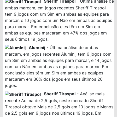
Sheriff Tiraspol
- Última análise de
ambas marcam, em jogos recentes Sheriff Tiraspol
tem 9 jogos com um Sim em ambas as equipes para
marcar, e 10 jogos com um Não em ambas as equipes
para marcar. Em conclusão eles têm um Sim em
ambas as equipes marcaram em 47% dos jogos em
seus últimos 19 jogos.
Aluminij
- Última análise de ambas
marcam, em jogos recentes Aluminij tem 6 jogos com
um Sim em ambas as equipes para marcar, e 14 jogos
com um Não em ambas as equipes para marcar. Em
conclusão eles têm um Sim em ambas as equipes
marcaram em 30% dos jogos em seus últimos 20
jogos.
Sheriff Tiraspol
- Análise mais
recente Acima de 2,5 gols, neste mercado Sheriff
Tiraspol obteve Mais de 2,5 gols em 10 jogos e Menos
de 2,5 gols em 9 jogos nos últimos 19 jogos. Em