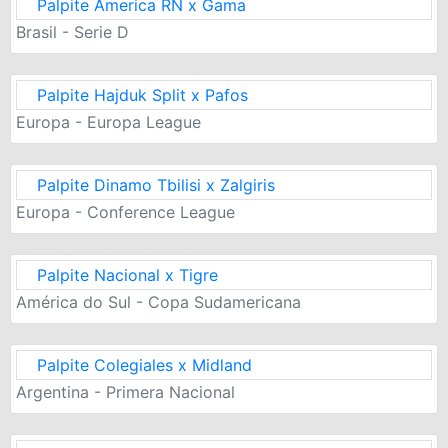
Palpite America RN x Gama
Brasil - Serie D
Palpite Hajduk Split x Pafos
Europa - Europa League
Palpite Dinamo Tbilisi x Zalgiris
Europa - Conference League
Palpite Nacional x Tigre
América do Sul - Copa Sudamericana
Palpite Colegiales x Midland
Argentina - Primera Nacional