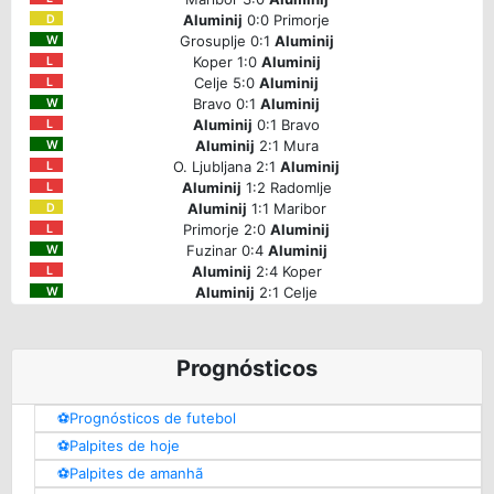
Aluminij
0:0 Primorje
D
Grosuplje 0:1
Aluminij
W
Koper 1:0
Aluminij
L
Celje 5:0
Aluminij
L
Bravo 0:1
Aluminij
W
Aluminij
0:1 Bravo
L
Aluminij
2:1 Mura
W
O. Ljubljana 2:1
Aluminij
L
Aluminij
1:2 Radomlje
L
Aluminij
1:1 Maribor
D
Primorje 2:0
Aluminij
L
Fuzinar 0:4
Aluminij
W
Aluminij
2:4 Koper
L
Aluminij
2:1 Celje
W
Prognósticos
⚽️Prognósticos de futebol
⚽️Palpites de hoje
⚽️Palpites de amanhã