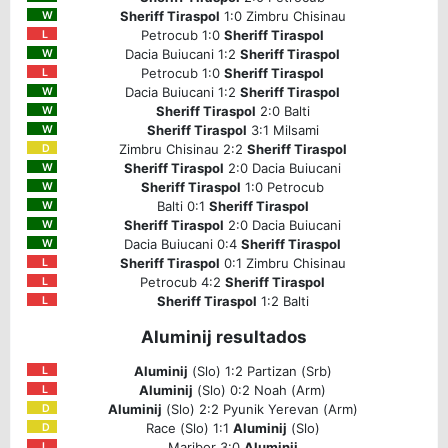
Sheriff Tiraspol
1:0 Zimbru Chisinau
W
Petrocub 1:0
Sheriff Tiraspol
L
Dacia Buiucani 1:2
Sheriff Tiraspol
W
Petrocub 1:0
Sheriff Tiraspol
L
Dacia Buiucani 1:2
Sheriff Tiraspol
W
Sheriff Tiraspol
2:0 Balti
W
Sheriff Tiraspol
3:1 Milsami
W
Zimbru Chisinau 2:2
Sheriff Tiraspol
D
Sheriff Tiraspol
2:0 Dacia Buiucani
W
Sheriff Tiraspol
1:0 Petrocub
W
Balti 0:1
Sheriff Tiraspol
W
Sheriff Tiraspol
2:0 Dacia Buiucani
W
Dacia Buiucani 0:4
Sheriff Tiraspol
W
Sheriff Tiraspol
0:1 Zimbru Chisinau
L
Petrocub 4:2
Sheriff Tiraspol
L
Sheriff Tiraspol
1:2 Balti
L
Aluminij resultados
Aluminij
(Slo) 1:2 Partizan (Srb)
L
Aluminij
(Slo) 0:2 Noah (Arm)
L
Aluminij
(Slo) 2:2 Pyunik Yerevan (Arm)
D
Race (Slo) 1:1
Aluminij
(Slo)
D
Maribor 3:0
Aluminij
L