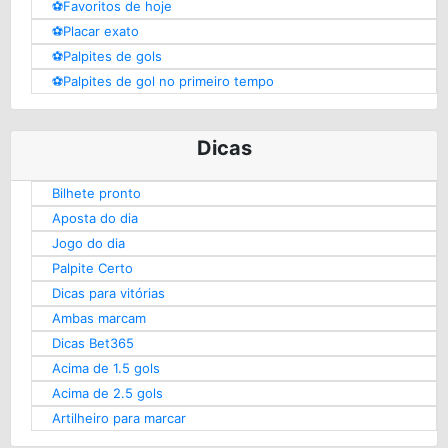
⚽️Favoritos de hoje
⚽️Placar exato
⚽️Palpites de gols
⚽️Palpites de gol no primeiro tempo
Dicas
Bilhete pronto
Aposta do dia
Jogo do dia
Palpite Certo
Dicas para vitórias
Ambas marcam
Dicas Bet365
Acima de 1.5 gols
Acima de 2.5 gols
Artilheiro para marcar