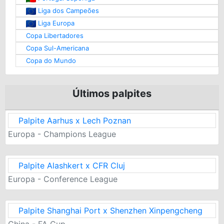
Liga dos Campeões
Liga Europa
Copa Libertadores
Copa Sul-Americana
Copa do Mundo
Últimos palpites
Palpite Aarhus x Lech Poznan
Europa - Champions League
Palpite Alashkert x CFR Cluj
Europa - Conference League
Palpite Shanghai Port x Shenzhen Xinpengcheng
China - FA Cup