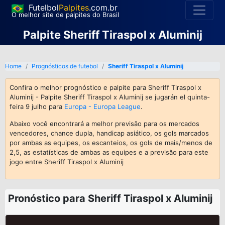
Futelbol
Palpites
.com.br
O melhor site de palpites do Brasil
Palpite Sheriff Tiraspol x Aluminij
Home
Prognósticos de futebol
Sheriff Tiraspol x Aluminij
Confira o melhor prognóstico e palpite para Sheriff Tiraspol x
Aluminij - Palpite Sheriff Tiraspol x Aluminij se jugarán el quinta-
feira 9 julho para
Europa - Europa League
.
Abaixo você encontrará a melhor previsão para os mercados
vencedores, chance dupla, handicap asiático, os gols marcados
por ambas as equipes, os escanteios, os gols de mais/menos de
2,5, as estatísticas de ambas as equipes e a previsão para este
jogo entre Sheriff Tiraspol x Aluminij
Pronóstico para Sheriff Tiraspol x Aluminij