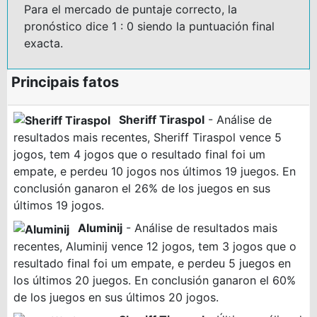
Para el mercado de puntaje correcto, la
pronóstico dice 1 : 0 siendo la puntuación final
exacta.
Principais fatos
Sheriff Tiraspol
- Análise de
resultados mais recentes, Sheriff Tiraspol vence 5
jogos, tem 4 jogos que o resultado final foi um
empate, e perdeu 10 jogos nos últimos 19 juegos. En
conclusión ganaron el 26% de los juegos en sus
últimos 19 jogos.
Aluminij
- Análise de resultados mais
recentes, Aluminij vence 12 jogos, tem 3 jogos que o
resultado final foi um empate, e perdeu 5 juegos en
los últimos 20 juegos. En conclusión ganaron el 60%
de los juegos en sus últimos 20 jogos.