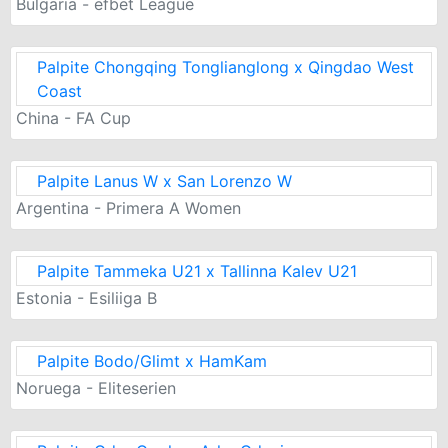
Bulgaria - efbet League
Palpite Chongqing Tonglianglong x Qingdao West
Coast
China - FA Cup
Palpite Lanus W x San Lorenzo W
Argentina - Primera A Women
Palpite Tammeka U21 x Tallinna Kalev U21
Estonia - Esiliiga B
Palpite Bodo/Glimt x HamKam
Noruega - Eliteserien