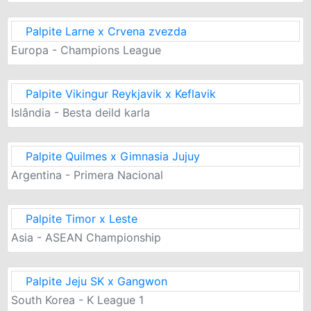
Palpite Larne x Crvena zvezda
Europa - Champions League
Palpite Vikingur Reykjavik x Keflavik
Islândia - Besta deild karla
Palpite Quilmes x Gimnasia Jujuy
Argentina - Primera Nacional
Palpite Timor x Leste
Asia - ASEAN Championship
Palpite Jeju SK x Gangwon
South Korea - K League 1