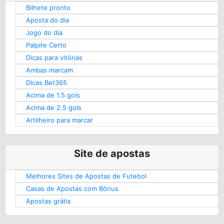
Bilhete pronto
Aposta do dia
Jogo do dia
Palpite Certo
Dicas para vitórias
Ambas marcam
Dicas Bet365
Acima de 1.5 gols
Acima de 2.5 gols
Artilheiro para marcar
Site de apostas
Melhores Sites de Apostas de Futebol
Casas de Apostas com Bônus
Apostas grátis