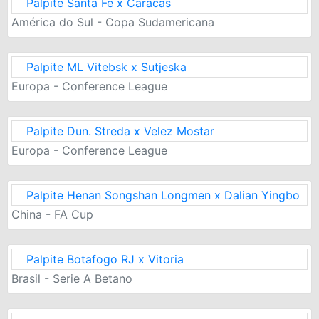
Palpite Santa Fe x Caracas
América do Sul - Copa Sudamericana
Palpite ML Vitebsk x Sutjeska
Europa - Conference League
Palpite Dun. Streda x Velez Mostar
Europa - Conference League
Palpite Henan Songshan Longmen x Dalian Yingbo
China - FA Cup
Palpite Botafogo RJ x Vitoria
Brasil - Serie A Betano