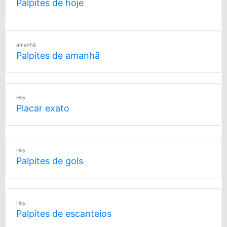
Palpites de hoje
amanhã
Palpites de amanhã
Hoy
Placar exato
Hoy
Palpites de gols
Hoy
Palpites de escanteios