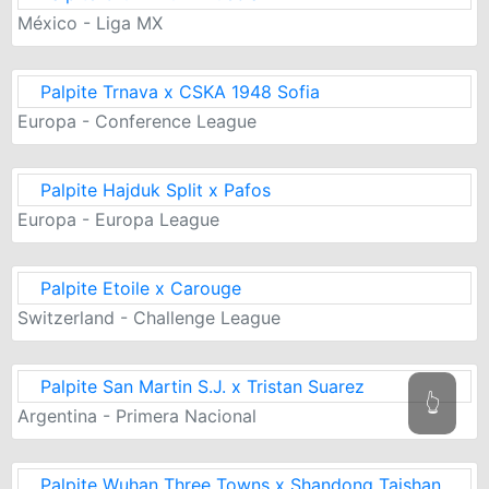
México - Liga MX
Palpite Trnava x CSKA 1948 Sofia
Europa - Conference League
Palpite Hajduk Split x Pafos
Europa - Europa League
Palpite Etoile x Carouge
Switzerland - Challenge League
Palpite San Martin S.J. x Tristan Suarez
👆
Argentina - Primera Nacional
Palpite Wuhan Three Towns x Shandong Taishan