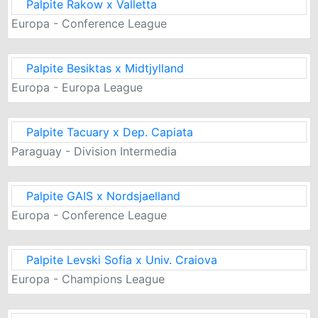
Palpite Rakow x Valletta
Europa - Conference League
Palpite Besiktas x Midtjylland
Europa - Europa League
Palpite Tacuary x Dep. Capiata
Paraguay - Division Intermedia
Palpite GAIS x Nordsjaelland
Europa - Conference League
Palpite Levski Sofia x Univ. Craiova
Europa - Champions League