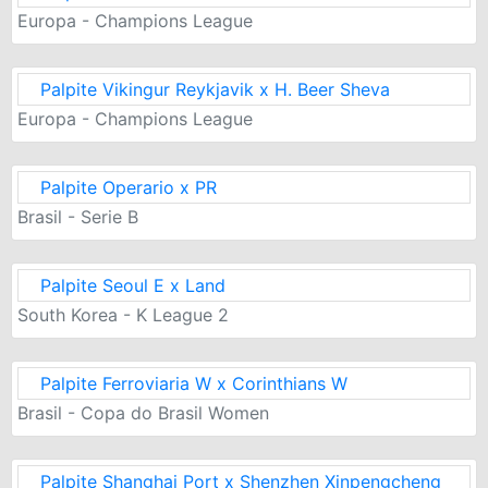
Europa - Champions League
Palpite Vikingur Reykjavik x H. Beer Sheva
Europa - Champions League
Palpite Operario x PR
Brasil - Serie B
Palpite Seoul E x Land
South Korea - K League 2
Palpite Ferroviaria W x Corinthians W
Brasil - Copa do Brasil Women
Palpite Shanghai Port x Shenzhen Xinpengcheng