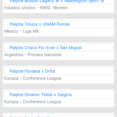
Palpite Boston Legacy W x Washington Spirit W
Estados Unidos - NWSL Women
Palpite Toluca x UNAM Pumas
México - Liga MX
Palpite Chaco For Ever x San Miguel
Argentina - Primera Nacional
Palpite Floriana x Drita
Europa - Conference League
Palpite Dinamo Tbilisi x Zalgiris
Europa - Conference League