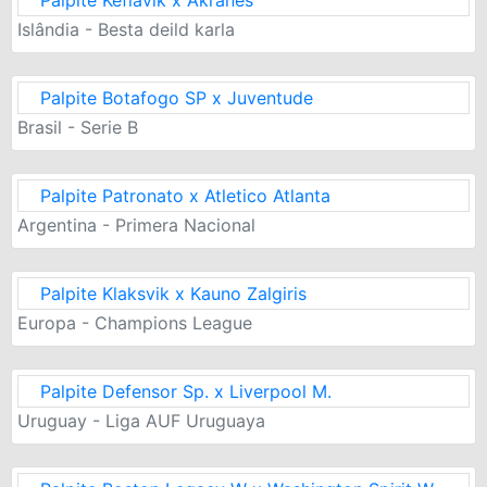
Palpite Keflavik x Akranes
Islândia - Besta deild karla
Palpite Botafogo SP x Juventude
Brasil - Serie B
Palpite Patronato x Atletico Atlanta
Argentina - Primera Nacional
Palpite Klaksvik x Kauno Zalgiris
Europa - Champions League
Palpite Defensor Sp. x Liverpool M.
Uruguay - Liga AUF Uruguaya