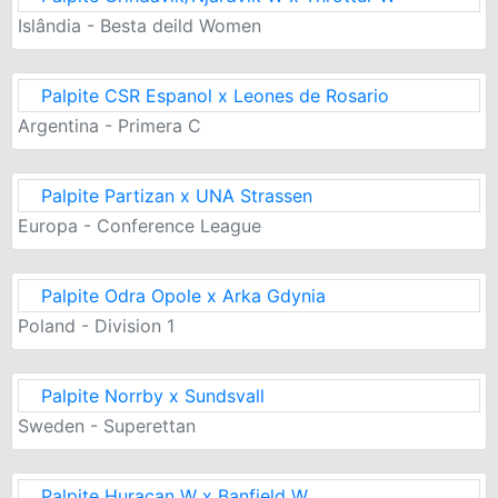
Islândia - Besta deild Women
Palpite CSR Espanol x Leones de Rosario
Argentina - Primera C
Palpite Partizan x UNA Strassen
Europa - Conference League
Palpite Odra Opole x Arka Gdynia
Poland - Division 1
Palpite Norrby x Sundsvall
Sweden - Superettan
Palpite Huracan W x Banfield W