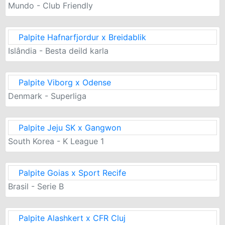
Mundo - Club Friendly
Palpite Hafnarfjordur x Breidablik
Islândia - Besta deild karla
Palpite Viborg x Odense
Denmark - Superliga
Palpite Jeju SK x Gangwon
South Korea - K League 1
Palpite Goias x Sport Recife
Brasil - Serie B
Palpite Alashkert x CFR Cluj