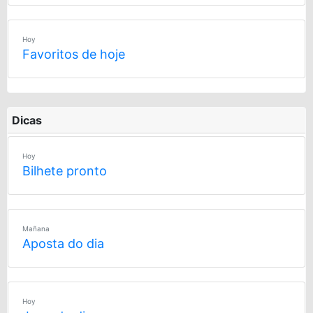
Hoy
Favoritos de hoje
Dicas
Hoy
Bilhete pronto
Mañana
Aposta do dia
Hoy