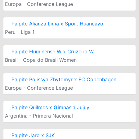
Europa - Conference League
Palpite Alianza Lima x Sport Huancayo
Peru - Liga 1
Palpite Fluminense W x Cruzeiro W
Brasil - Copa do Brasil Women
Palpite Polissya Zhytomyr x FC Copenhagen
Europa - Conference League
Palpite Quilmes x Gimnasia Jujuy
Argentina - Primera Nacional
Palpite Jaro x SJK