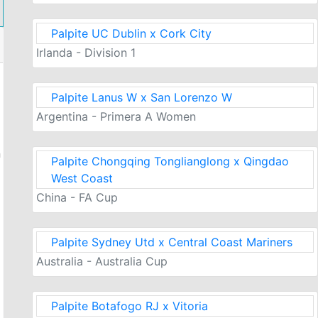
Palpite UC Dublin x Cork City
Irlanda - Division 1
Palpite Lanus W x San Lorenzo W
Argentina - Primera A Women
n
Palpite Chongqing Tonglianglong x Qingdao
West Coast
China - FA Cup
Palpite Sydney Utd x Central Coast Mariners
Australia - Australia Cup
Palpite Botafogo RJ x Vitoria