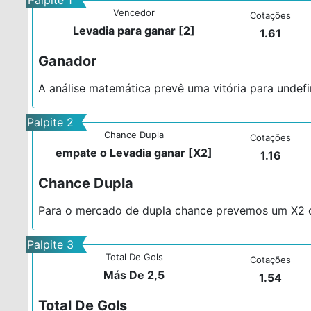
Vencedor
Cotações
Levadia para ganar [2]
1.61
Ganador
A análise matemática prevê uma vitória para unde
Palpite 2
Chance Dupla
Cotações
empate o Levadia ganar [X2]
1.16
Chance Dupla
Para o mercado de dupla chance prevemos um X2
Palpite 3
Total De Gols
Cotações
Más De 2,5
1.54
Total De Gols