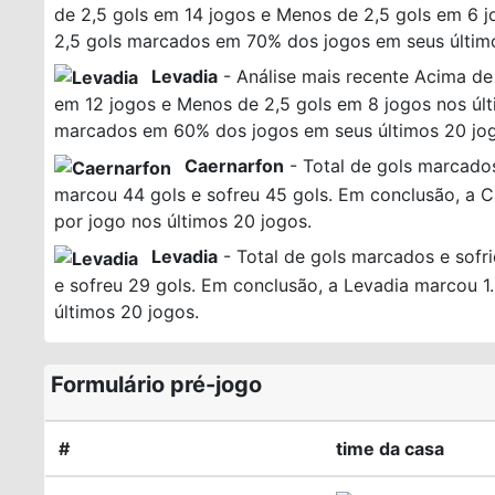
de 2,5 gols em 14 jogos e Menos de 2,5 gols em 6 j
2,5 gols marcados em 70% dos jogos em seus últim
Levadia
- Análise mais recente Acima de
em 12 jogos e Menos de 2,5 gols em 8 jogos nos últ
marcados em 60% dos jogos em seus últimos 20 jo
Caernarfon
- Total de gols marcados
marcou 44 gols e sofreu 45 gols. Em conclusão, a C
por jogo nos últimos 20 jogos.
Levadia
- Total de gols marcados e sofri
e sofreu 29 gols. Em conclusão, a Levadia marcou 1.
últimos 20 jogos.
Formulário pré-jogo
#
time da casa