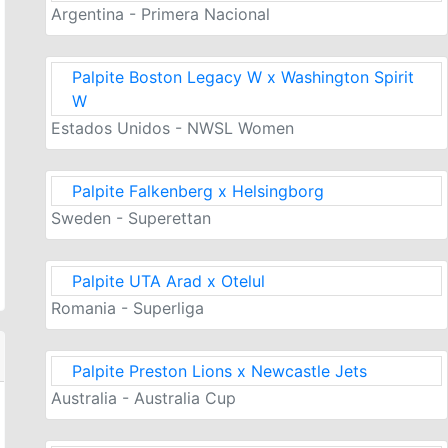
Argentina - Primera Nacional
Palpite Boston Legacy W x Washington Spirit
W
Estados Unidos - NWSL Women
Palpite Falkenberg x Helsingborg
Sweden - Superettan
Palpite UTA Arad x Otelul
Romania - Superliga
Palpite Preston Lions x Newcastle Jets
Australia - Australia Cup