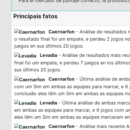
Para el mercado de puntaje correcto, la pronóstico 
Principais fatos
Caernarfon
- Análise de resultados 
o resultado final foi um empate, e perdeu 2 jogos n
juegos en sus últimos 20 jogos.
Levadia
- Análise de resultados mais rec
final foi um empate, e perdeu 7 juegos en los últim
sus últimos 20 jogos.
Caernarfon
- Última análise de amb
com um Sim em ambas as equipes para marcar, e 6
conclusão eles têm um Sim em ambas as equipes ma
Levadia
- Última análise de ambas marc
em ambas as equipes para marcar, e 9 jogos com u
eles têm um Sim em ambas as equipes marcaram em
Caernarfon
- Análise mais recente 