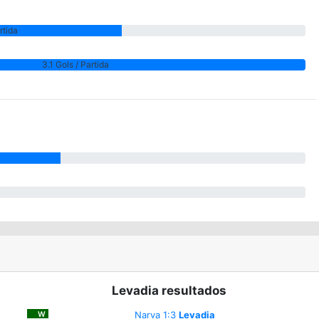
rtida
3.1 Gols / Partida
Levadia resultados
Narva 1:3
Levadia
W