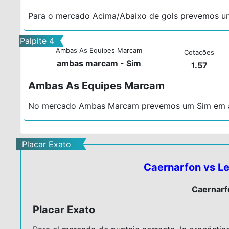
Para o mercado Acima/Abaixo de gols prevemos u
Palpite 4
Ambas As Equipes Marcam
Cotações
ambas marcam - Sim
1.57
Ambas As Equipes Marcam
No mercado Ambas Marcam prevemos um Sim em a
Placar Exato
Caernarfon vs Le
Caernarfo
Placar Exato