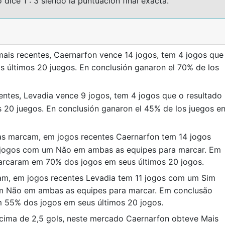
dice 1 : 3 siendo la puntuación final exacta.
mais recentes, Caernarfon vence 14 jogos, tem 4 jogos que
os últimos 20 juegos. En conclusión ganaron el 70% de los
entes, Levadia vence 9 jogos, tem 4 jogos que o resultado
os 20 juegos. En conclusión ganaron el 45% de los juegos e
as marcam, em jogos recentes Caernarfon tem 14 jogos
 jogos com um Não em ambas as equipes para marcar. Em
rcaram em 70% dos jogos em seus últimos 20 jogos.
am, em jogos recentes Levadia tem 11 jogos com um Sim
m Não em ambas as equipes para marcar. Em conclusão
 55% dos jogos em seus últimos 20 jogos.
Acima de 2,5 gols, neste mercado Caernarfon obteve Mais