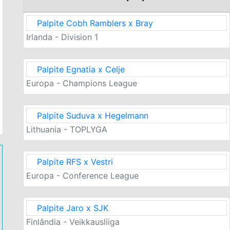
Palpite Cobh Ramblers x Bray
Irlanda - Division 1
Palpite Egnatia x Celje
Europa - Champions League
Palpite Suduva x Hegelmann
Lithuania - TOPLYGA
Palpite RFS x Vestri
Europa - Conference League
Palpite Jaro x SJK
Finlândia - Veikkausliiga