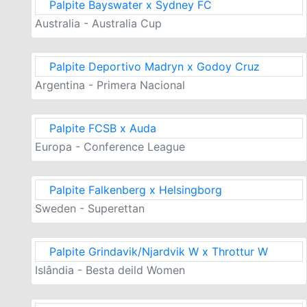
Palpite Bayswater x Sydney FC
Australia - Australia Cup
Palpite Deportivo Madryn x Godoy Cruz
Argentina - Primera Nacional
Palpite FCSB x Auda
Europa - Conference League
Palpite Falkenberg x Helsingborg
Sweden - Superettan
Palpite Grindavik/Njardvik W x Throttur W
Islândia - Besta deild Women