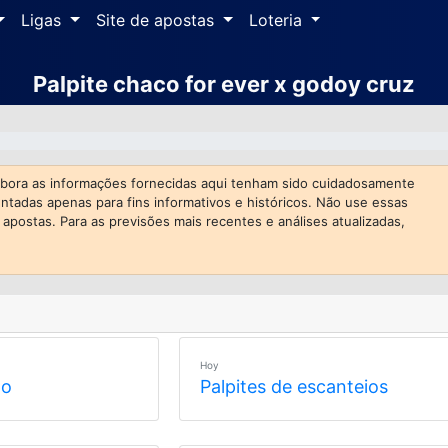
Ligas
Site de apostas
Loteria
Palpite chaco for ever x godoy cruz
Embora as informações fornecidas aqui tenham sido cuidadosamente
tadas apenas para fins informativos e históricos. Não use essas
postas. Para as previsões mais recentes e análises atualizadas,
Hoy
to
Palpites de escanteios