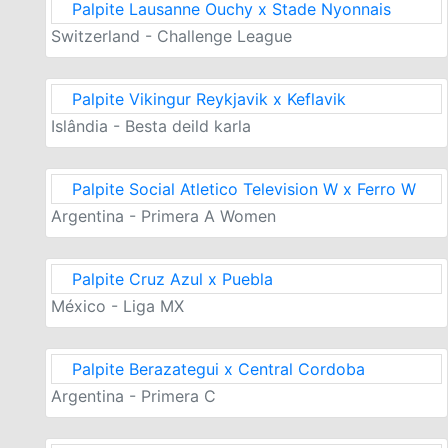
Palpite Lausanne Ouchy x Stade Nyonnais
Switzerland - Challenge League
Palpite Vikingur Reykjavik x Keflavik
Islândia - Besta deild karla
Palpite Social Atletico Television W x Ferro W
Argentina - Primera A Women
Palpite Cruz Azul x Puebla
México - Liga MX
Palpite Berazategui x Central Cordoba
Argentina - Primera C