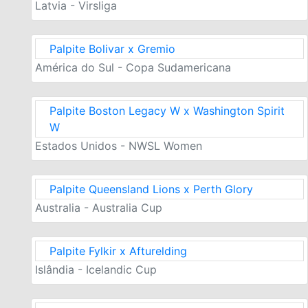
Latvia - Virsliga
Palpite Bolivar x Gremio
América do Sul - Copa Sudamericana
Palpite Boston Legacy W x Washington Spirit
W
Estados Unidos - NWSL Women
Palpite Queensland Lions x Perth Glory
Australia - Australia Cup
Palpite Fylkir x Afturelding
Islândia - Icelandic Cup