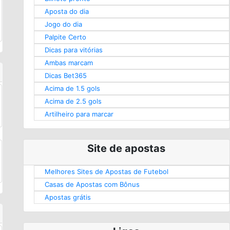
Aposta do dia
Jogo do dia
Palpite Certo
Dicas para vitórias
Ambas marcam
Dicas Bet365
Acima de 1.5 gols
Acima de 2.5 gols
Artilheiro para marcar
Site de apostas
Melhores Sites de Apostas de Futebol
Casas de Apostas com Bônus
Apostas grátis