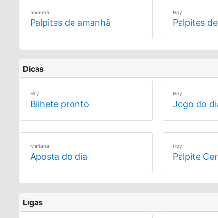
amanhã
Hoy
Palpites de amanhã
Palpites de
Dicas
Hoy
Hoy
Bilhete pronto
Jogo do di
Mañana
Hoy
Aposta do dia
Palpite Ce
Ligas