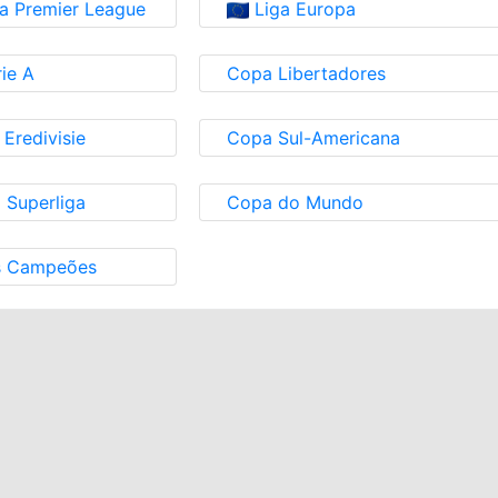
ra Premier League
Liga Europa
rie A
Copa Libertadores
Eredivisie
Copa Sul-Americana
 Superliga
Copa do Mundo
s Campeões