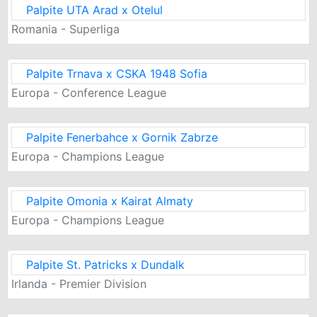
Palpite UTA Arad x Otelul
Romania - Superliga
Palpite Trnava x CSKA 1948 Sofia
Europa - Conference League
Palpite Fenerbahce x Gornik Zabrze
Europa - Champions League
Palpite Omonia x Kairat Almaty
Europa - Champions League
Palpite St. Patricks x Dundalk
Irlanda - Premier Division