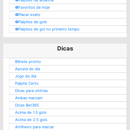
⚽️Palpites de amanhã
⚽️Favoritos de hoje
⚽️Placar exato
⚽️Palpites de gols
⚽️Palpites de gol no primeiro tempo
Dicas
Bilhete pronto
Aposta do dia
Jogo do dia
Palpite Certo
Dicas para vitórias
Ambas marcam
Dicas Bet365
Acima de 1.5 gols
Acima de 2.5 gols
Artilheiro para marcar