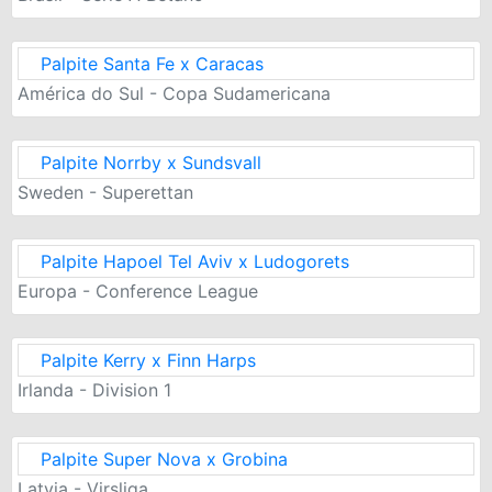
Palpite Santa Fe x Caracas
América do Sul - Copa Sudamericana
Palpite Norrby x Sundsvall
Sweden - Superettan
Palpite Hapoel Tel Aviv x Ludogorets
Europa - Conference League
Palpite Kerry x Finn Harps
Irlanda - Division 1
Palpite Super Nova x Grobina
Latvia - Virsliga