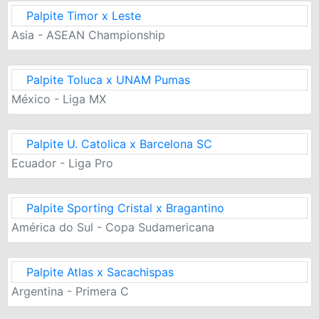
Palpite Timor x Leste
Asia - ASEAN Championship
Palpite Toluca x UNAM Pumas
México - Liga MX
Palpite U. Catolica x Barcelona SC
Ecuador - Liga Pro
Palpite Sporting Cristal x Bragantino
América do Sul - Copa Sudamericana
Palpite Atlas x Sacachispas
Argentina - Primera C