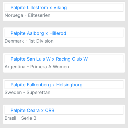
Palpite Lillestrom x Viking
Noruega - Eliteserien
Palpite Aalborg x Hillerod
Denmark - 1st Division
Palpite San Luis W x Racing Club W
Argentina - Primera A Women
Palpite Falkenberg x Helsingborg
Sweden - Superettan
Palpite Ceara x CRB
Brasil - Serie B