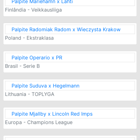
Palpite Mariehamn x Lahti
Finlândia - Veikkausliiga
Palpite Radomiak Radom x Wieczysta Krakow
Poland - Ekstraklasa
Palpite Operario x PR
Brasil - Serie B
Palpite Suduva x Hegelmann
Lithuania - TOPLYGA
Palpite Mjallby x Lincoln Red Imps
Europa - Champions League