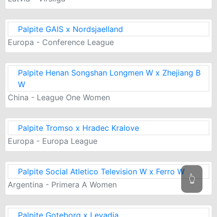
Palpite GAIS x Nordsjaelland
Europa - Conference League
Palpite Henan Songshan Longmen W x Zhejiang B
W
China - League One Women
Palpite Tromso x Hradec Kralove
Europa - Europa League
Palpite Social Atletico Television W x Ferro W
👆
Argentina - Primera A Women
Palpite Goteborg x Levadia