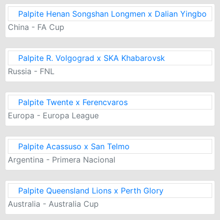
Palpite Henan Songshan Longmen x Dalian Yingbo
China - FA Cup
Palpite R. Volgograd x SKA Khabarovsk
Russia - FNL
Palpite Twente x Ferencvaros
Europa - Europa League
Palpite Acassuso x San Telmo
Argentina - Primera Nacional
Palpite Queensland Lions x Perth Glory
Australia - Australia Cup