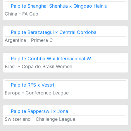
Palpite Shanghai Shenhua x Qingdao Hainiu
China - FA Cup
Palpite Berazategui x Central Cordoba
Argentina - Primera C
Palpite Coritiba W x Internacional W
Brasil - Copa do Brasil Women
Palpite RFS x Vestri
Europa - Conference League
Palpite Rapperswil x Jona
Switzerland - Challenge League