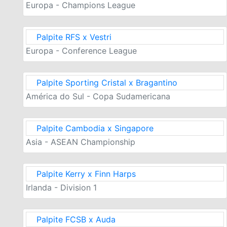
Europa - Champions League
Palpite RFS x Vestri
Europa - Conference League
Palpite Sporting Cristal x Bragantino
América do Sul - Copa Sudamericana
Palpite Cambodia x Singapore
Asia - ASEAN Championship
Palpite Kerry x Finn Harps
Irlanda - Division 1
Palpite FCSB x Auda