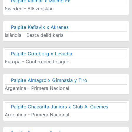
Palpite Kalmar x Malmo FF
Sweden - Allsvenskan
Palpite Keflavik x Akranes
Islândia - Besta deild karla
Palpite Goteborg x Levadia
Europa - Conference League
Palpite Almagro x Gimnasia y Tiro
Argentina - Primera Nacional
Palpite Chacarita Juniors x Club A. Guemes
Argentina - Primera Nacional