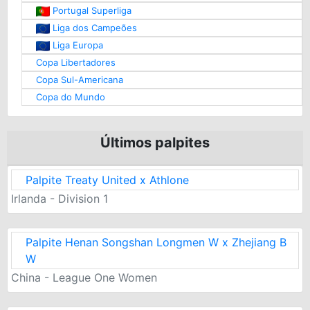
Portugal Superliga
Liga dos Campeões
Liga Europa
Copa Libertadores
Copa Sul-Americana
Copa do Mundo
Últimos palpites
Palpite Treaty United x Athlone
Irlanda - Division 1
Palpite Henan Songshan Longmen W x Zhejiang B
W
China - League One Women