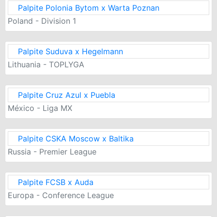
Palpite Polonia Bytom x Warta Poznan
Poland - Division 1
Palpite Suduva x Hegelmann
Lithuania - TOPLYGA
Palpite Cruz Azul x Puebla
México - Liga MX
Palpite CSKA Moscow x Baltika
Russia - Premier League
Palpite FCSB x Auda
Europa - Conference League