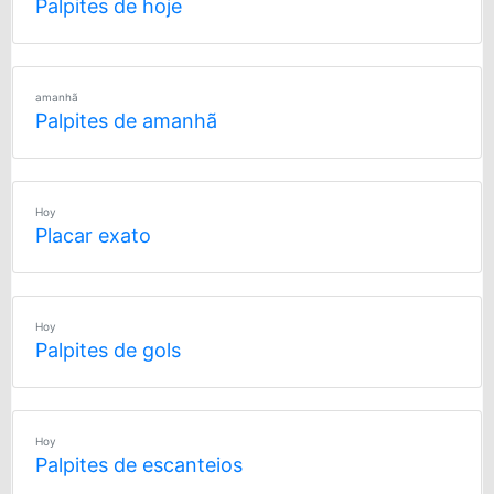
Palpites de hoje
amanhã
Palpites de amanhã
Hoy
Placar exato
Hoy
Palpites de gols
Hoy
Palpites de escanteios