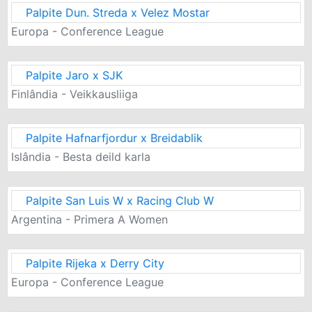
Palpite Dun. Streda x Velez Mostar
Europa - Conference League
Palpite Jaro x SJK
Finlândia - Veikkausliiga
Palpite Hafnarfjordur x Breidablik
Islândia - Besta deild karla
Palpite San Luis W x Racing Club W
Argentina - Primera A Women
Palpite Rijeka x Derry City
Europa - Conference League