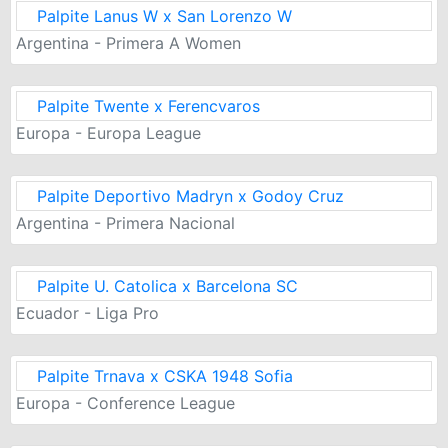
Palpite Lanus W x San Lorenzo W
Argentina - Primera A Women
Palpite Twente x Ferencvaros
Europa - Europa League
Palpite Deportivo Madryn x Godoy Cruz
Argentina - Primera Nacional
Palpite U. Catolica x Barcelona SC
Ecuador - Liga Pro
Palpite Trnava x CSKA 1948 Sofia
Europa - Conference League