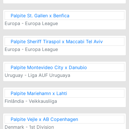
Palpite St. Gallen x Benfica
Europa - Europa League
Palpite Sheriff Tiraspol x Maccabi Tel Aviv
Europa - Europa League
Palpite Montevideo City x Danubio
Uruguay - Liga AUF Uruguaya
Palpite Mariehamn x Lahti
Finlândia - Veikkausliiga
Palpite Vejle x AB Copenhagen
Denmark - 1st Division