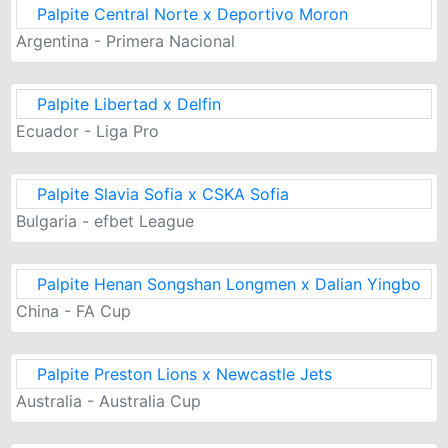
Palpite Central Norte x Deportivo Moron
Argentina - Primera Nacional
Palpite Libertad x Delfin
Ecuador - Liga Pro
Palpite Slavia Sofia x CSKA Sofia
Bulgaria - efbet League
Palpite Henan Songshan Longmen x Dalian Yingbo
China - FA Cup
Palpite Preston Lions x Newcastle Jets
Australia - Australia Cup