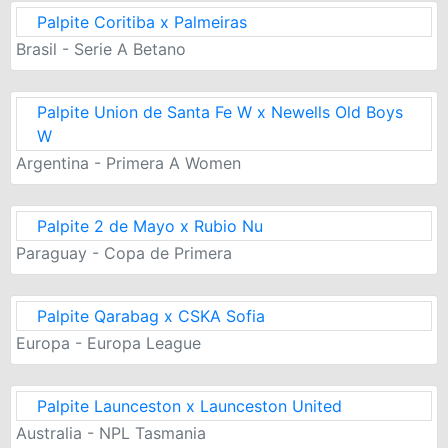
Palpite Coritiba x Palmeiras
Brasil - Serie A Betano
Palpite Union de Santa Fe W x Newells Old Boys
W
Argentina - Primera A Women
Palpite 2 de Mayo x Rubio Nu
Paraguay - Copa de Primera
Palpite Qarabag x CSKA Sofia
Europa - Europa League
Palpite Launceston x Launceston United
Australia - NPL Tasmania