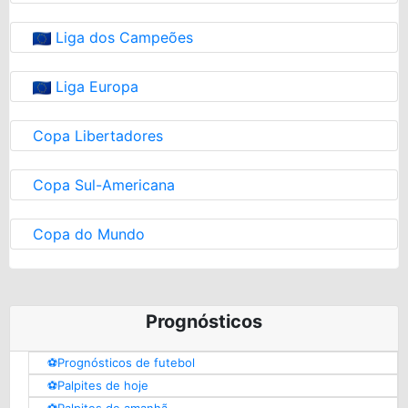
Liga dos Campeões
Liga Europa
Copa Libertadores
Copa Sul-Americana
Copa do Mundo
Prognósticos
⚽️Prognósticos de futebol
⚽️Palpites de hoje