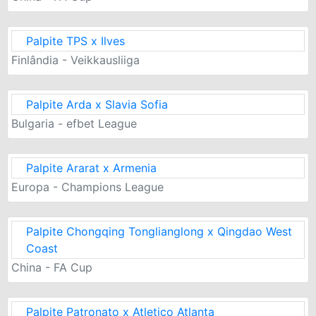
Palpite TPS x Ilves
Finlândia - Veikkausliiga
Palpite Arda x Slavia Sofia
Bulgaria - efbet League
Palpite Ararat x Armenia
Europa - Champions League
Palpite Chongqing Tonglianglong x Qingdao West
Coast
China - FA Cup
Palpite Patronato x Atletico Atlanta