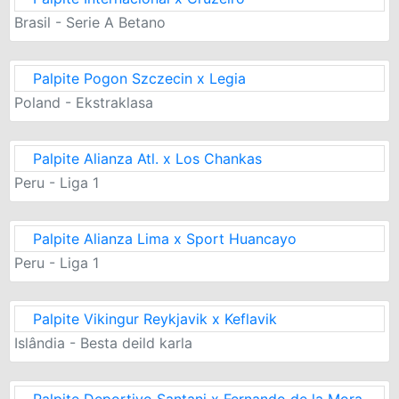
Brasil - Serie A Betano
Palpite Pogon Szczecin x Legia
Poland - Ekstraklasa
Palpite Alianza Atl. x Los Chankas
Peru - Liga 1
Palpite Alianza Lima x Sport Huancayo
Peru - Liga 1
Palpite Vikingur Reykjavik x Keflavik
Islândia - Besta deild karla