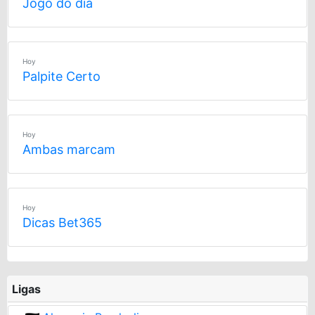
Jogo do dia
Hoy
Palpite Certo
Hoy
Ambas marcam
Hoy
Dicas Bet365
Ligas