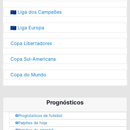
Liga dos Campeões
Liga Europa
Copa Libertadores
Copa Sul-Americana
Copa do Mundo
Prognósticos
⚽️Prognósticos de futebol
⚽️Palpites de hoje