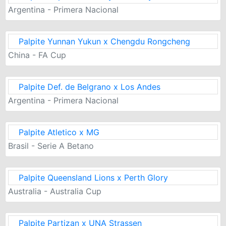
Argentina - Primera Nacional
Palpite Yunnan Yukun x Chengdu Rongcheng
China - FA Cup
Palpite Def. de Belgrano x Los Andes
Argentina - Primera Nacional
Palpite Atletico x MG
Brasil - Serie A Betano
Palpite Queensland Lions x Perth Glory
Australia - Australia Cup
Palpite Partizan x UNA Strassen