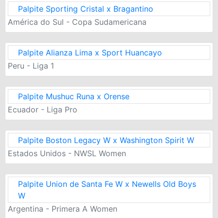
Palpite Sporting Cristal x Bragantino
América do Sul - Copa Sudamericana
Palpite Alianza Lima x Sport Huancayo
Peru - Liga 1
Palpite Mushuc Runa x Orense
Ecuador - Liga Pro
Palpite Boston Legacy W x Washington Spirit W
Estados Unidos - NWSL Women
Palpite Union de Santa Fe W x Newells Old Boys
W
Argentina - Primera A Women