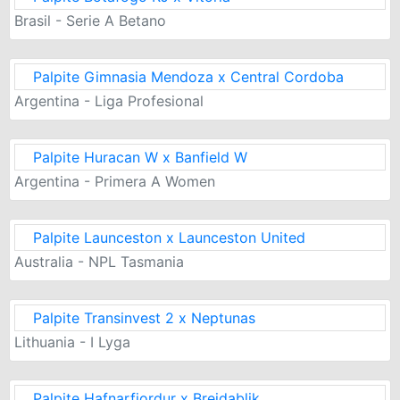
Brasil - Serie A Betano
Palpite Gimnasia Mendoza x Central Cordoba
Argentina - Liga Profesional
Palpite Huracan W x Banfield W
Argentina - Primera A Women
Palpite Launceston x Launceston United
Australia - NPL Tasmania
Palpite Transinvest 2 x Neptunas
Lithuania - I Lyga
Palpite Hafnarfjordur x Breidablik