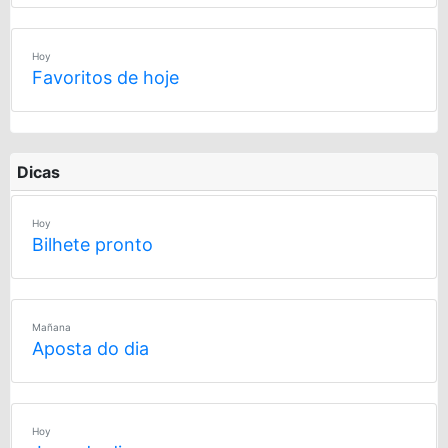
Hoy
Favoritos de hoje
Dicas
Hoy
Bilhete pronto
Mañana
Aposta do dia
Hoy