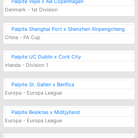
Palpite Vejle x AB Copenhagen
Denmark - 1st Division
Palpite Shanghai Port x Shenzhen Xinpengcheng
China - FA Cup
Palpite UC Dublin x Cork City
Irlanda - Division 1
Palpite St. Gallen x Benfica
Europa - Europa League
Palpite Besiktas x Midtjylland
Europa - Europa League