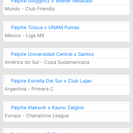
Palpite Gloggnitz x Wiener Neustadt
Mundo - Club Friendly
Palpite Toluca x UNAM Pumas
México - Liga MX
Palpite Universidad Central x Santos
América do Sul - Copa Sudamericana
Palpite Estrella Del Sur x Club Lujan
Argentina - Primera C
Palpite Klaksvik x Kauno Zalgiris
Europa - Champions League