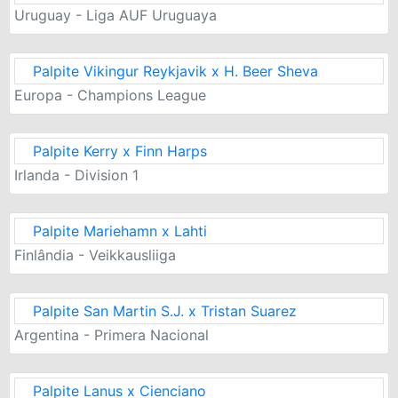
Uruguay - Liga AUF Uruguaya
Palpite Vikingur Reykjavik x H. Beer Sheva
Europa - Champions League
Palpite Kerry x Finn Harps
Irlanda - Division 1
Palpite Mariehamn x Lahti
Finlândia - Veikkausliiga
Palpite San Martin S.J. x Tristan Suarez
Argentina - Primera Nacional
Palpite Lanus x Cienciano