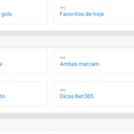
Hoy
 gols
Favoritos de hoje
Hoy
a
Ambas marcam
Hoy
rto
Dicas Bet365