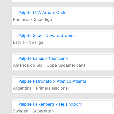
Palpite UTA Arad x Otelul
Romania - Superliga
Palpite Super Nova x Grobina
Latvia - Virsliga
Palpite Lanus x Cienciano
América do Sul - Copa Sudamericana
Palpite Patronato x Atletico Atlanta
Argentina - Primera Nacional
Palpite Falkenberg x Helsingborg
Sweden - Superettan