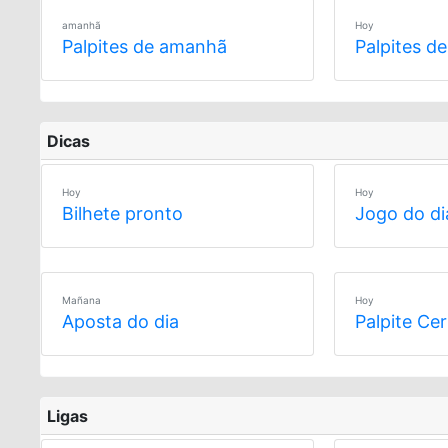
amanhã
Hoy
Palpites de amanhã
Palpites de
Dicas
Hoy
Hoy
Bilhete pronto
Jogo do di
Mañana
Hoy
Aposta do dia
Palpite Ce
Ligas