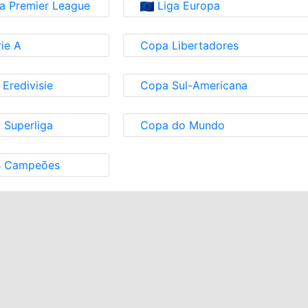
ra Premier League
Liga Europa
rie A
Copa Libertadores
Eredivisie
Copa Sul-Americana
 Superliga
Copa do Mundo
s Campeões