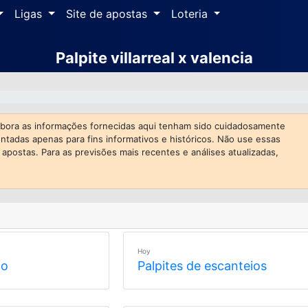
Ligas
Site de apostas
Loteria
Palpite villarreal x valencia
Embora as informações fornecidas aqui tenham sido cuidadosamente
tadas apenas para fins informativos e históricos. Não use essas
postas. Para as previsões mais recentes e análises atualizadas,
Hoy
to
Palpites de escanteios