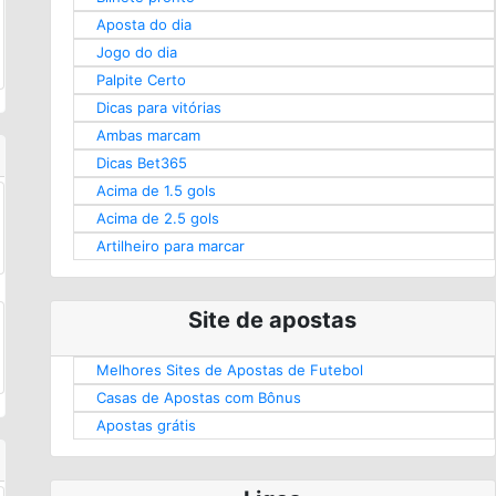
Aposta do dia
Jogo do dia
Palpite Certo
Dicas para vitórias
Ambas marcam
Dicas Bet365
Acima de 1.5 gols
Acima de 2.5 gols
Artilheiro para marcar
Site de apostas
Melhores Sites de Apostas de Futebol
Casas de Apostas com Bônus
Apostas grátis