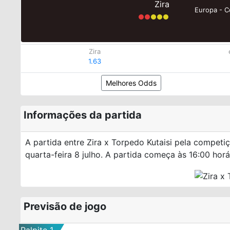
Zira
Europa - 
Zira
1.63
Melhores Odds
Informações da partida
A partida entre Zira x Torpedo Kutaisi pela compet
quarta-feira 8 julho. A partida começa às 16:00 horár
Previsão de jogo
Palpite 1