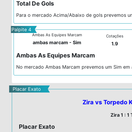
Total De Gols
Para o mercado Acima/Abaixo de gols prevemos u
Palpite 4
Ambas As Equipes Marcam
Cotações
ambas marcam - Sim
1.9
Ambas As Equipes Marcam
No mercado Ambas Marcam prevemos um Sim em a
Placar Exato
Zira vs Torpedo K
Zira 1 : 
Placar Exato