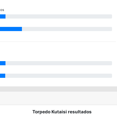
dos
Torpedo Kutaisi resultados