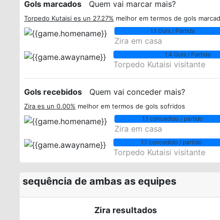
Gols marcados
Quem vai marcar mais?
Torpedo Kutaisi es un 27.27%
melhor em termos de gols marca
1.1 Gols / Partida
Zira em casa
1.4 Gols / Partida
Torpedo Kutaisi visitante
Gols recebidos
Quem vai conceder mais?
Zira es un 0.00%
melhor em termos de gols sofridos
1.1 concedido / partido
Zira em casa
1.1 concedido / partido
Torpedo Kutaisi visitante
sequência de ambas as equipes
Zira resultados