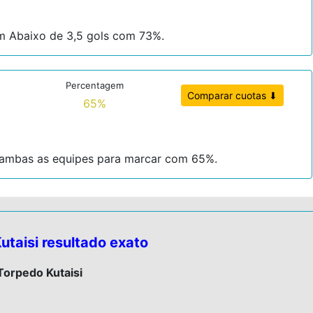
m Abaixo de 3,5 gols com 73%.
Percentagem
Comparar cuotas ⬇
65%
mbas as equipes para marcar com 65%.
utaisi resultado exato
1 Torpedo Kutaisi