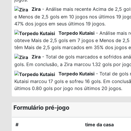
Zira
- Análise mais recente Acima de 2,5 gol
e Menos de 2,5 gols em 10 jogos nos últimos 19 jo
47% dos jogos em seus últimos 19 jogos.
Torpedo Kutaisi
- Análise mais 
obteve Mais de 2,5 gols em 7 jogos e Menos de 2,5 
têm Mais de 2,5 gols marcados em 35% dos jogos e
Zira
- Total de gols marcados e sofridos anál
gols. Em conclusão, a Zira marcou 1.32 gols por jogo
Torpedo Kutaisi
- Total de gols
Kutaisi marcou 17 gols e sofreu 16 gols. Em conclus
últimos 0.80 gols por jogo nos últimos 20 jogos.
Formulário pré-jogo
#
time da casa