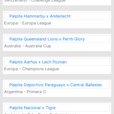
Palpite Hammarby x Anderlecht
Europa - Europa League
Palpite Queensland Lions x Perth Glory
Australia - Australia Cup
Palpite Aarhus x Lech Poznan
Europa - Champions League
Palpite Deportivo Paraguayo x Central Ballester
Argentina - Primera C
Palpite Nacional x Tigre