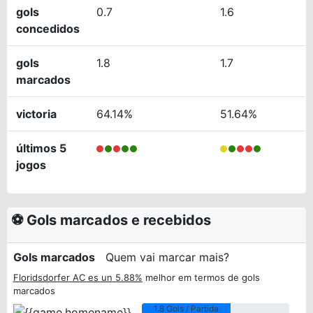
gols
0.7
1.6
concedidos
gols
1.8
1.7
marcados
victoria
64.14%
51.64%
últimos 5
jogos
⚽ Gols marcados e recebidos
Gols marcados
Quem vai marcar mais?
Floridsdorfer AC es un 5.88%
melhor em termos de gols
marcados
1.8 Gols / Partida