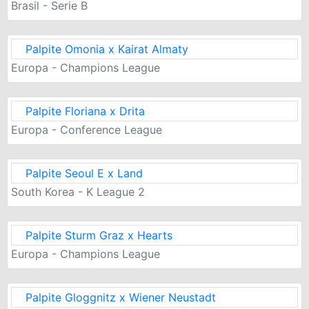
Brasil - Serie B
Palpite Omonia x Kairat Almaty
Europa - Champions League
Palpite Floriana x Drita
Europa - Conference League
Palpite Seoul E x Land
South Korea - K League 2
Palpite Sturm Graz x Hearts
Europa - Champions League
Palpite Gloggnitz x Wiener Neustadt