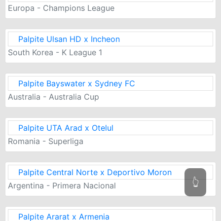
Europa - Champions League
Palpite Ulsan HD x Incheon
South Korea - K League 1
Palpite Bayswater x Sydney FC
Australia - Australia Cup
Palpite UTA Arad x Otelul
Romania - Superliga
Palpite Central Norte x Deportivo Moron
👆
Argentina - Primera Nacional
Palpite Ararat x Armenia