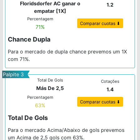
Floridsdorfer AC ganar o
1.2
empatar [1X]
Percentagem
Comparar cuotas ⬇
71%
Chance Dupla
Para o mercado de dupla chance prevemos um 1X
com 71%.
Palpite 3
Total De Gols
Cotações
Más De 2,5
1.4
Percentagem
Comparar cuotas ⬇
63%
Total De Gols
Para o mercado Acima/Abaixo de gols prevemos
um Acima de 2,5 gols com 63%.