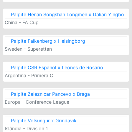
Palpite Henan Songshan Longmen x Dalian Yingbo
China - FA Cup
Palpite Falkenberg x Helsingborg
Sweden - Superettan
Palpite CSR Espanol x Leones de Rosario
Argentina - Primera C
Palpite Zeleznicar Pancevo x Braga
Europa - Conference League
Palpite Volsungur x Grindavik
Islândia - Division 1