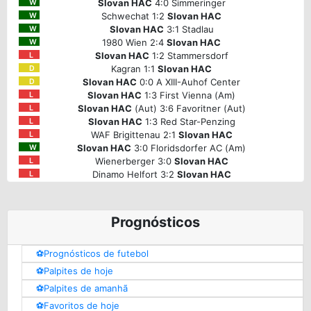
Slovan HAC
4:0 Simmeringer
W
Schwechat 1:2
Slovan HAC
W
Slovan HAC
3:1 Stadlau
W
1980 Wien 2:4
Slovan HAC
W
Slovan HAC
1:2 Stammersdorf
L
Kagran 1:1
Slovan HAC
D
Slovan HAC
0:0 A XIII-Auhof Center
D
Slovan HAC
1:3 First Vienna (Am)
L
Slovan HAC
(Aut) 3:6 Favoritner (Aut)
L
Slovan HAC
1:3 Red Star-Penzing
L
WAF Brigittenau 2:1
Slovan HAC
L
Slovan HAC
3:0 Floridsdorfer AC (Am)
W
Wienerberger 3:0
Slovan HAC
L
Dinamo Helfort 3:2
Slovan HAC
L
Prognósticos
⚽️Prognósticos de futebol
⚽️Palpites de hoje
⚽️Palpites de amanhã
⚽️Favoritos de hoje