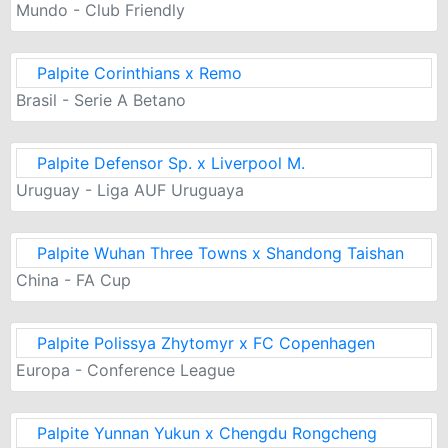
Mundo - Club Friendly
Palpite Corinthians x Remo
Brasil - Serie A Betano
Palpite Defensor Sp. x Liverpool M.
Uruguay - Liga AUF Uruguaya
Palpite Wuhan Three Towns x Shandong Taishan
China - FA Cup
Palpite Polissya Zhytomyr x FC Copenhagen
Europa - Conference League
Palpite Yunnan Yukun x Chengdu Rongcheng