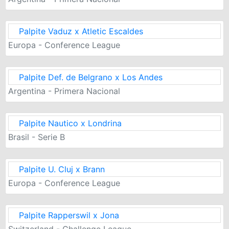
Palpite Vaduz x Atletic Escaldes
Europa - Conference League
Palpite Def. de Belgrano x Los Andes
Argentina - Primera Nacional
Palpite Nautico x Londrina
Brasil - Serie B
Palpite U. Cluj x Brann
Europa - Conference League
Palpite Rapperswil x Jona
Switzerland - Challenge League