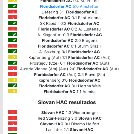
Floridsdorfer AC
0:0 St. Polten
D
Floridsdorfer AC
5:0 Amstetten
W
Liefering 3:1
Floridsdorfer AC
L
Floridsdorfer AC
0:1 First Vienna
L
SK Rapid II 0:2
Floridsdorfer AC
W
Floridsdorfer AC
0:2 A. Lustenau
L
A. Klagenfurt 0:3
Floridsdorfer AC
W
Floridsdorfer AC
2:0 Bregenz
W
Floridsdorfer AC
0:1 Sturm Graz II
L
A. Salzburg 0:1
Floridsdorfer AC
W
Kapfenberg (Aut) 1:1
Floridsdorfer AC
(Aut)
D
Prostejov (Cze) 0:1
Floridsdorfer AC
(Aut)
W
Austria Vienna (Am) (Aut) 2:0
Floridsdorfer AC
(Aut)
L
Floridsdorfer AC
(Aut) 0:4 Bravo (Slo)
L
Kapfenberg 0:0
Floridsdorfer AC
D
Floridsdorfer AC
3:1 Hertha Wels
W
Floridsdorfer AC
1:1 Admira
D
Slovan HAC resultados
Slovan HAC
1:3 Wienerberger
L
Red Star-Penzing 3:0
Slovan HAC
L
Slovan HAC
0:1 Dinamo Helfort
L
Lac Inter 2:1
Slovan HAC
L