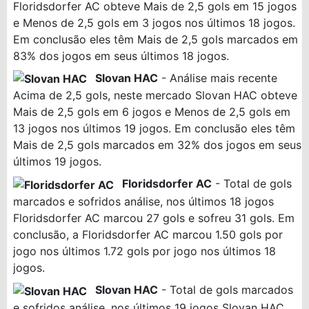
Floridsdorfer AC obteve Mais de 2,5 gols em 15 jogos
e Menos de 2,5 gols em 3 jogos nos últimos 18 jogos.
Em conclusão eles têm Mais de 2,5 gols marcados em
83% dos jogos em seus últimos 18 jogos.
Slovan HAC
- Análise mais recente
Acima de 2,5 gols, neste mercado Slovan HAC obteve
Mais de 2,5 gols em 6 jogos e Menos de 2,5 gols em
13 jogos nos últimos 19 jogos. Em conclusão eles têm
Mais de 2,5 gols marcados em 32% dos jogos em seus
últimos 19 jogos.
Floridsdorfer AC
- Total de gols
marcados e sofridos análise, nos últimos 18 jogos
Floridsdorfer AC marcou 27 gols e sofreu 31 gols. Em
conclusão, a Floridsdorfer AC marcou 1.50 gols por
jogo nos últimos 1.72 gols por jogo nos últimos 18
jogos.
Slovan HAC
- Total de gols marcados
e sofridos análise, nos últimos 19 jogos Slovan HAC