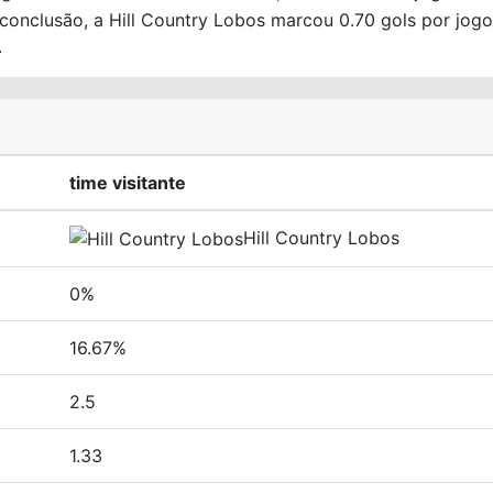
conclusão, a Hill Country Lobos marcou 0.70 gols por jogo
.
time visitante
Hill Country Lobos
0%
16.67%
2.5
1.33