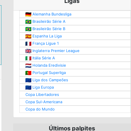
Ligas
Alemanha Bundesliga
Brasileirão Série A
Brasileirão Série B
Espanha La Liga
França Ligue 1
Inglaterra Premier League
Itália Série A
Holanda Eredivisie
Portugal Superliga
Liga dos Campeões
Liga Europa
Copa Libertadores
Copa Sul-Americana
Copa do Mundo
Últimos palpites