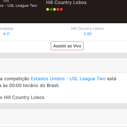
Hill Country Lobos
0:00
os - USL League Two
empatar
Hill Country Lobos
4.11
3.95
Assistir ao Vivo
ela competição
Estados Unidos - USL League Two
está
 às 00:00 horário do Brasil.