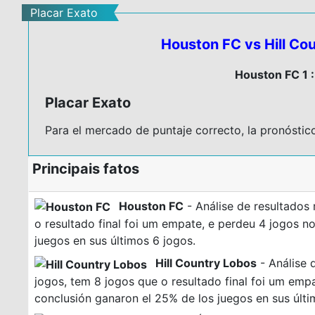
Placar Exato
Houston FC vs Hill Co
Houston FC 1 :
Placar Exato
Para el mercado de puntaje correcto, la pronóstico 
Principais fatos
Houston FC
- Análise de resultados
o resultado final foi um empate, e perdeu 4 jogos n
juegos en sus últimos 6 jogos.
Hill Country Lobos
- Análise 
jogos, tem 8 jogos que o resultado final foi um empa
conclusión ganaron el 25% de los juegos en sus últi