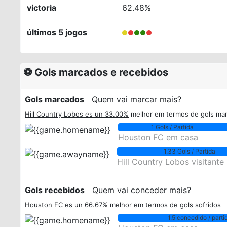
victoria
62.48%
últimos 5 jogos
⚽ Gols marcados e recebidos
Gols marcados
Quem vai marcar mais?
Hill Country Lobos es un 33.00%
melhor em termos de gols ma
1 Gols / Partida
Houston FC em casa
1.33 Gols / Partida
Hill Country Lobos visitante
Gols recebidos
Quem vai conceder mais?
Houston FC es un 66.67%
melhor em termos de gols sofridos
1.5 concedido / parti