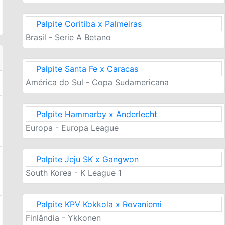
Palpite Coritiba x Palmeiras
Brasil - Serie A Betano
Palpite Santa Fe x Caracas
América do Sul - Copa Sudamericana
Palpite Hammarby x Anderlecht
Europa - Europa League
Palpite Jeju SK x Gangwon
South Korea - K League 1
Palpite KPV Kokkola x Rovaniemi
Finlândia - Ykkonen