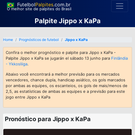
Futelbol
Palpites
.com.br
O melhor site de palpites do Brasil
Palpite Jippo x KaPa
Home
Prognósticos de futebol
Jippo x KaPa
Confira o melhor prognóstico e palpite para Jippo x KaPa -
Palpite Jippo x KaPa se jugarán el sábado 13 junho para
Finlândia
- Ykkosliiga
.
Abaixo você encontrará a melhor previsão para os mercados
vencedores, chance dupla, handicap asiático, os gols marcados
por ambas as equipes, os escanteios, os gols de mais/menos de
2,5, as estatísticas de ambas as equipes e a previsão para este
jogo entre Jippo x KaPa
Pronóstico para Jippo x KaPa