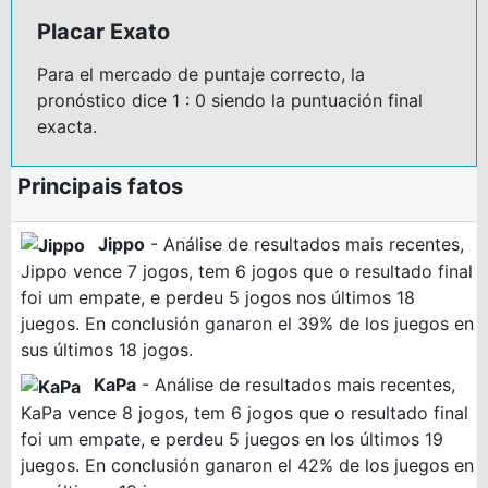
Placar Exato
Para el mercado de puntaje correcto, la
pronóstico dice 1 : 0 siendo la puntuación final
exacta.
Principais fatos
Jippo
- Análise de resultados mais recentes,
Jippo vence 7 jogos, tem 6 jogos que o resultado final
foi um empate, e perdeu 5 jogos nos últimos 18
juegos. En conclusión ganaron el 39% de los juegos en
sus últimos 18 jogos.
KaPa
- Análise de resultados mais recentes,
KaPa vence 8 jogos, tem 6 jogos que o resultado final
foi um empate, e perdeu 5 juegos en los últimos 19
juegos. En conclusión ganaron el 42% de los juegos en