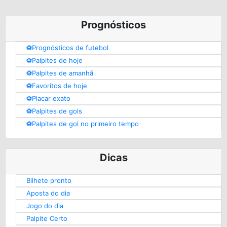
Prognósticos
⚽️Prognósticos de futebol
⚽️Palpites de hoje
⚽️Palpites de amanhã
⚽️Favoritos de hoje
⚽️Placar exato
⚽️Palpites de gols
⚽️Palpites de gol no primeiro tempo
Dicas
Bilhete pronto
Aposta do dia
Jogo do dia
Palpite Certo