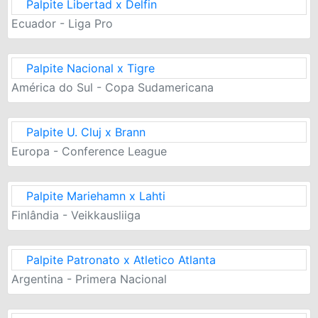
Palpite Libertad x Delfin
Ecuador - Liga Pro
Palpite Nacional x Tigre
América do Sul - Copa Sudamericana
Palpite U. Cluj x Brann
Europa - Conference League
Palpite Mariehamn x Lahti
Finlândia - Veikkausliiga
Palpite Patronato x Atletico Atlanta
Argentina - Primera Nacional