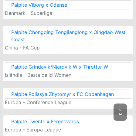
Palpite Viborg x Odense
Denmark - Superliga
Palpite Chongqing Tonglianglong x Qingdao West
Coast
China - FA Cup
Palpite Grindavik/Njardvik W x Throttur W
Islândia - Besta deild Women
Palpite Polissya Zhytomyr x FC Copenhagen
Europa - Conference League
👆
Palpite Twente x Ferencvaros
Europa - Europa League