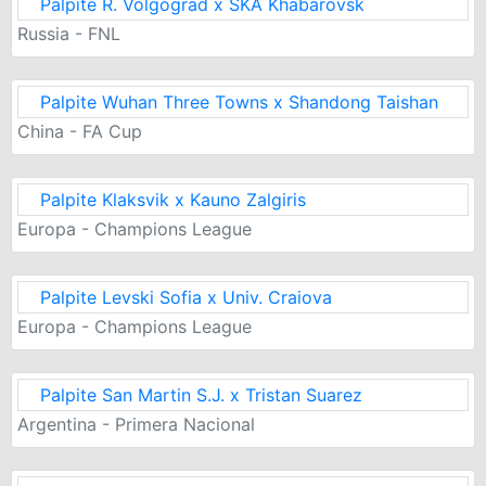
Palpite R. Volgograd x SKA Khabarovsk
Russia - FNL
Palpite Wuhan Three Towns x Shandong Taishan
China - FA Cup
Palpite Klaksvik x Kauno Zalgiris
Europa - Champions League
Palpite Levski Sofia x Univ. Craiova
Europa - Champions League
Palpite San Martin S.J. x Tristan Suarez
Argentina - Primera Nacional