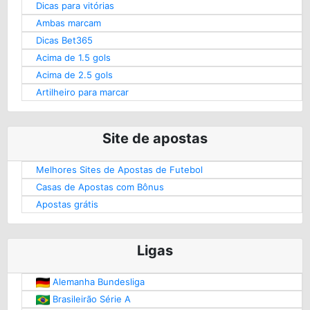
Dicas para vitórias
Ambas marcam
Dicas Bet365
Acima de 1.5 gols
Acima de 2.5 gols
Artilheiro para marcar
Site de apostas
Melhores Sites de Apostas de Futebol
Casas de Apostas com Bônus
Apostas grátis
Ligas
Alemanha Bundesliga
Brasileirão Série A