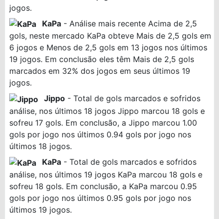
jogos.
KaPa
- Análise mais recente Acima de 2,5
gols, neste mercado KaPa obteve Mais de 2,5 gols em
6 jogos e Menos de 2,5 gols em 13 jogos nos últimos
19 jogos. Em conclusão eles têm Mais de 2,5 gols
marcados em 32% dos jogos em seus últimos 19
jogos.
Jippo
- Total de gols marcados e sofridos
análise, nos últimos 18 jogos Jippo marcou 18 gols e
sofreu 17 gols. Em conclusão, a Jippo marcou 1.00
gols por jogo nos últimos 0.94 gols por jogo nos
últimos 18 jogos.
KaPa
- Total de gols marcados e sofridos
análise, nos últimos 19 jogos KaPa marcou 18 gols e
sofreu 18 gols. Em conclusão, a KaPa marcou 0.95
gols por jogo nos últimos 0.95 gols por jogo nos
últimos 19 jogos.