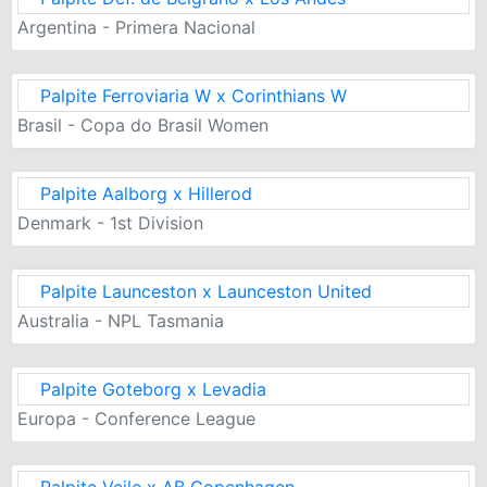
Argentina - Primera Nacional
Palpite Ferroviaria W x Corinthians W
Brasil - Copa do Brasil Women
Palpite Aalborg x Hillerod
Denmark - 1st Division
Palpite Launceston x Launceston United
Australia - NPL Tasmania
Palpite Goteborg x Levadia
Europa - Conference League
Palpite Vejle x AB Copenhagen