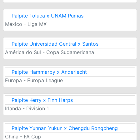
Palpite Toluca x UNAM Pumas
México - Liga MX
Palpite Universidad Central x Santos
América do Sul - Copa Sudamericana
Palpite Hammarby x Anderlecht
Europa - Europa League
Palpite Kerry x Finn Harps
Irlanda - Division 1
Palpite Yunnan Yukun x Chengdu Rongcheng
China - FA Cup