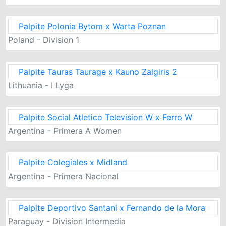
Palpite Polonia Bytom x Warta Poznan
Poland - Division 1
Palpite Tauras Taurage x Kauno Zalgiris 2
Lithuania - I Lyga
Palpite Social Atletico Television W x Ferro W
Argentina - Primera A Women
Palpite Colegiales x Midland
Argentina - Primera Nacional
Palpite Deportivo Santani x Fernando de la Mora
Paraguay - Division Intermedia