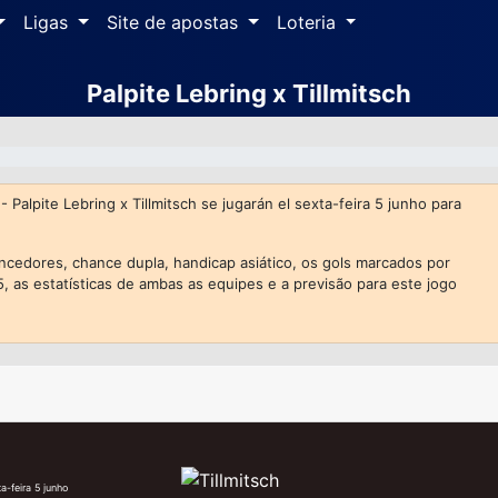
Ligas
Site de apostas
Loteria
Palpite Lebring x Tillmitsch
- Palpite Lebring x Tillmitsch se jugarán el sexta-feira 5 junho para
cedores, chance dupla, handicap asiático, os gols marcados por
 as estatísticas de ambas as equipes e a previsão para este jogo
a-feira 5 junho