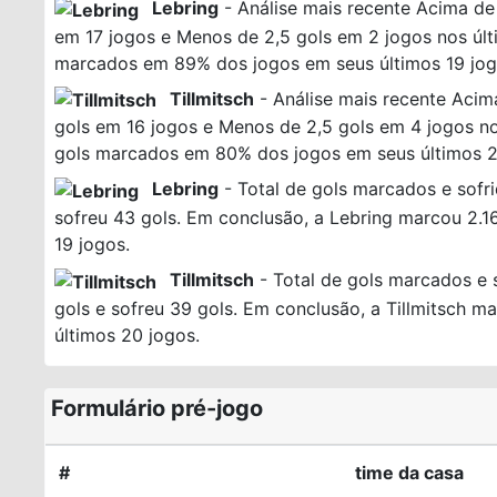
Lebring
- Análise mais recente Acima de
em 17 jogos e Menos de 2,5 gols em 2 jogos nos últ
marcados em 89% dos jogos em seus últimos 19 jog
Tillmitsch
- Análise mais recente Acim
gols em 16 jogos e Menos de 2,5 gols em 4 jogos no
gols marcados em 80% dos jogos em seus últimos 2
Lebring
- Total de gols marcados e sofri
sofreu 43 gols. Em conclusão, a Lebring marcou 2.16
19 jogos.
Tillmitsch
- Total de gols marcados e s
gols e sofreu 39 gols. Em conclusão, a Tillmitsch ma
últimos 20 jogos.
Formulário pré-jogo
#
time da casa