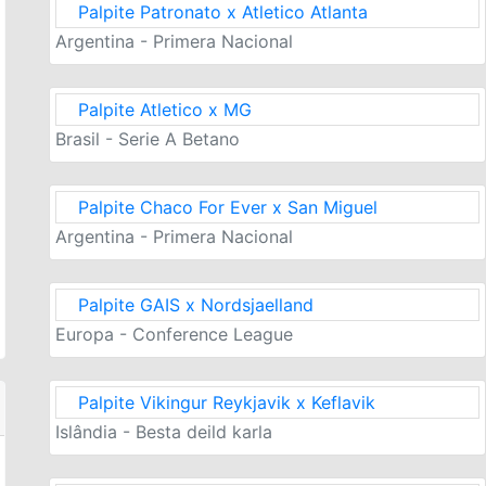
Palpite Patronato x Atletico Atlanta
Argentina - Primera Nacional
Palpite Atletico x MG
Brasil - Serie A Betano
Palpite Chaco For Ever x San Miguel
Argentina - Primera Nacional
Palpite GAIS x Nordsjaelland
Europa - Conference League
Palpite Vikingur Reykjavik x Keflavik
Islândia - Besta deild karla