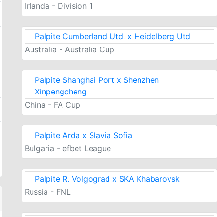
Irlanda - Division 1
Palpite Cumberland Utd. x Heidelberg Utd
Australia - Australia Cup
Palpite Shanghai Port x Shenzhen
Xinpengcheng
China - FA Cup
Palpite Arda x Slavia Sofia
Bulgaria - efbet League
Palpite R. Volgograd x SKA Khabarovsk
Russia - FNL