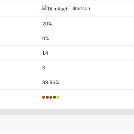
g
Tillmitsch
20%
0%
1.4
3
89.96%