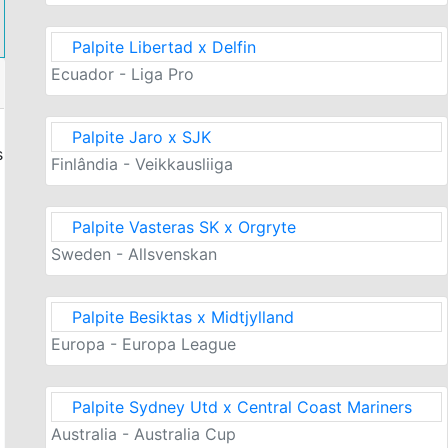
Palpite Libertad x Delfin
Ecuador - Liga Pro
Palpite Jaro x SJK
s
Finlândia - Veikkausliiga
Palpite Vasteras SK x Orgryte
Sweden - Allsvenskan
Palpite Besiktas x Midtjylland
Europa - Europa League
Palpite Sydney Utd x Central Coast Mariners
Australia - Australia Cup