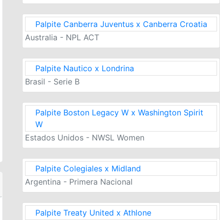
Palpite Canberra Juventus x Canberra Croatia
Australia - NPL ACT
Palpite Nautico x Londrina
Brasil - Serie B
Palpite Boston Legacy W x Washington Spirit
W
Estados Unidos - NWSL Women
Palpite Colegiales x Midland
Argentina - Primera Nacional
Palpite Treaty United x Athlone