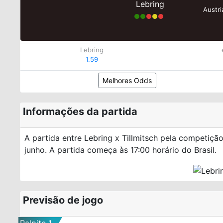
Lebring
Austri
Lebring
1.59
Melhores Odds
Informações da partida
A partida entre Lebring x Tillmitsch pela competiçã
junho. A partida começa às 17:00 horário do Brasil.
Previsão de jogo
Palpite 1