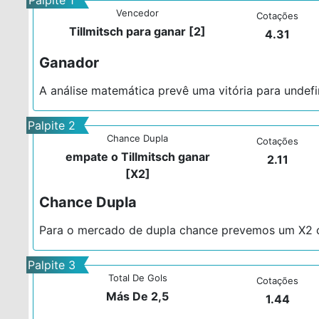
Vencedor
Cotações
Tillmitsch para ganar [2]
4.31
Ganador
A análise matemática prevê uma vitória para unde
Palpite 2
Chance Dupla
Cotações
empate o Tillmitsch ganar
2.11
[X2]
Chance Dupla
Para o mercado de dupla chance prevemos um X2
Palpite 3
Total De Gols
Cotações
Más De 2,5
1.44