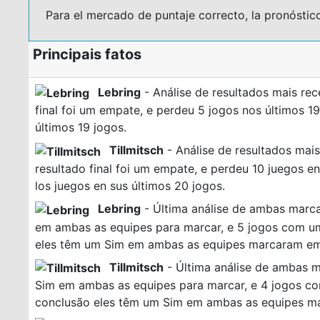
Para el mercado de puntaje correcto, la pronóstico
Principais fatos
Lebring
- Análise de resultados mais rec
final foi um empate, e perdeu 5 jogos nos últimos 1
últimos 19 jogos.
Tillmitsch
- Análise de resultados mais
resultado final foi um empate, e perdeu 10 juegos e
los juegos en sus últimos 20 jogos.
Lebring
- Última análise de ambas marc
em ambas as equipes para marcar, e 5 jogos com u
eles têm um Sim em ambas as equipes marcaram em 
Tillmitsch
- Última análise de ambas m
Sim em ambas as equipes para marcar, e 4 jogos c
conclusão eles têm um Sim em ambas as equipes ma