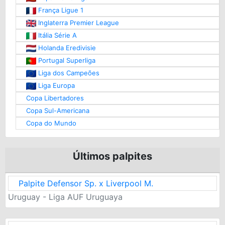
França Ligue 1
Inglaterra Premier League
Itália Série A
Holanda Eredivisie
Portugal Superliga
Liga dos Campeões
Liga Europa
Copa Libertadores
Copa Sul-Americana
Copa do Mundo
Últimos palpites
Palpite Defensor Sp. x Liverpool M.
Uruguay - Liga AUF Uruguaya