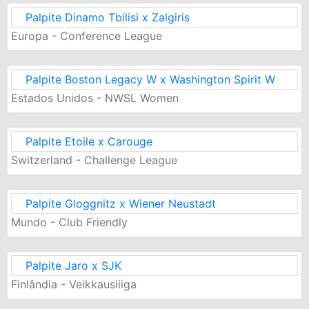
Palpite Dinamo Tbilisi x Zalgiris
Europa - Conference League
Palpite Boston Legacy W x Washington Spirit W
Estados Unidos - NWSL Women
Palpite Etoile x Carouge
Switzerland - Challenge League
Palpite Gloggnitz x Wiener Neustadt
Mundo - Club Friendly
Palpite Jaro x SJK
Finlândia - Veikkausliiga