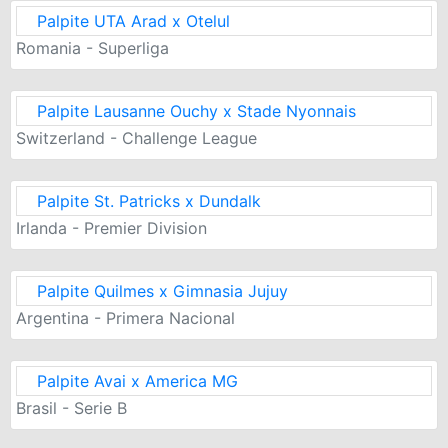
Palpite UTA Arad x Otelul
Romania - Superliga
Palpite Lausanne Ouchy x Stade Nyonnais
Switzerland - Challenge League
Palpite St. Patricks x Dundalk
Irlanda - Premier Division
Palpite Quilmes x Gimnasia Jujuy
Argentina - Primera Nacional
Palpite Avai x America MG
Brasil - Serie B