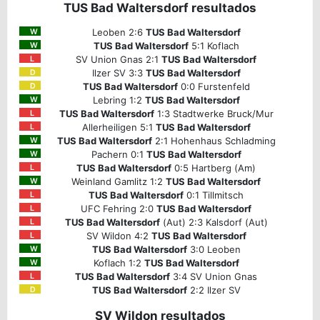
TUS Bad Waltersdorf resultados
Leoben 2:6
TUS Bad Waltersdorf
W
TUS Bad Waltersdorf
5:1 Koflach
W
SV Union Gnas 2:1
TUS Bad Waltersdorf
L
Ilzer SV 3:3
TUS Bad Waltersdorf
D
TUS Bad Waltersdorf
0:0 Furstenfeld
D
Lebring 1:2
TUS Bad Waltersdorf
W
TUS Bad Waltersdorf
1:3 Stadtwerke Bruck/Mur
L
Allerheiligen 5:1
TUS Bad Waltersdorf
L
TUS Bad Waltersdorf
2:1 Hohenhaus Schladming
W
Pachern 0:1
TUS Bad Waltersdorf
W
TUS Bad Waltersdorf
0:5 Hartberg (Am)
L
Weinland Gamlitz 1:2
TUS Bad Waltersdorf
W
TUS Bad Waltersdorf
0:1 Tillmitsch
L
UFC Fehring 2:0
TUS Bad Waltersdorf
L
TUS Bad Waltersdorf
(Aut) 2:3 Kalsdorf (Aut)
L
SV Wildon 4:2
TUS Bad Waltersdorf
L
TUS Bad Waltersdorf
3:0 Leoben
W
Koflach 1:2
TUS Bad Waltersdorf
W
TUS Bad Waltersdorf
3:4 SV Union Gnas
L
TUS Bad Waltersdorf
2:2 Ilzer SV
D
SV Wildon resultados