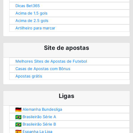
Dicas Bet365
Acima de 1.5 gols
Acima de 2.5 gols
Artilheiro para marcar
Site de apostas
Melhores Sites de Apostas de Futebol
Casas de Apostas com Bônus
Apostas grátis
Ligas
Alemanha Bundesliga
Brasileirão Série A
Brasileirão Série B
Espanha La Liga