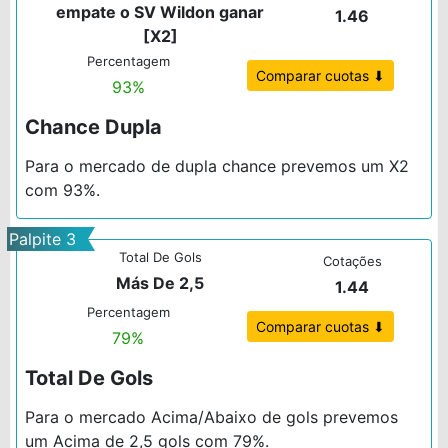
empate o SV Wildon ganar
1.46
[X2]
Percentagem
Comparar cuotas ⬇
93%
Chance Dupla
Para o mercado de dupla chance prevemos um X2
com 93%.
Palpite 3
Total De Gols
Cotações
Más De 2,5
1.44
Percentagem
Comparar cuotas ⬇
79%
Total De Gols
Para o mercado Acima/Abaixo de gols prevemos
um Acima de 2,5 gols com 79%.