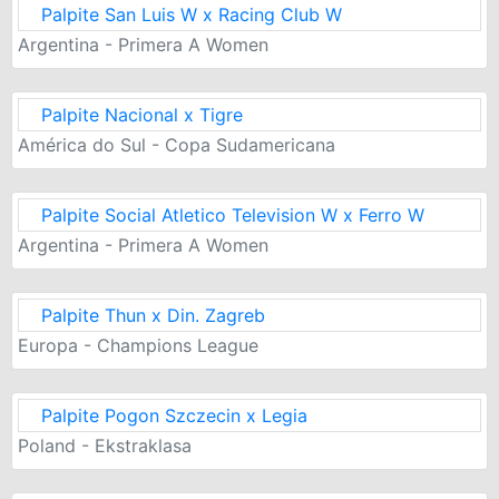
Palpite San Luis W x Racing Club W
Argentina - Primera A Women
Palpite Nacional x Tigre
América do Sul - Copa Sudamericana
Palpite Social Atletico Television W x Ferro W
Argentina - Primera A Women
Palpite Thun x Din. Zagreb
Europa - Champions League
Palpite Pogon Szczecin x Legia
Poland - Ekstraklasa