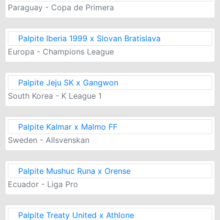
Paraguay - Copa de Primera
Palpite Iberia 1999 x Slovan Bratislava
Europa - Champions League
Palpite Jeju SK x Gangwon
South Korea - K League 1
Palpite Kalmar x Malmo FF
Sweden - Allsvenskan
Palpite Mushuc Runa x Orense
Ecuador - Liga Pro
Palpite Treaty United x Athlone