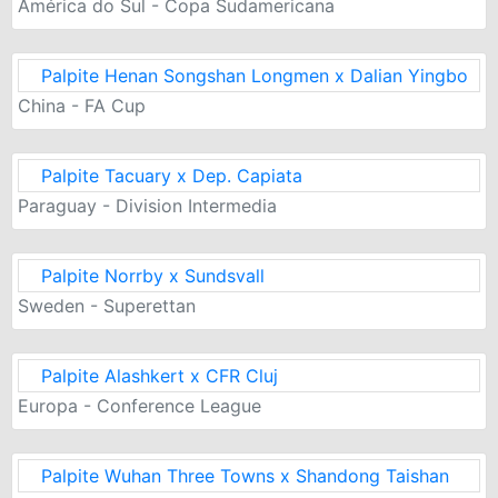
América do Sul - Copa Sudamericana
Palpite Henan Songshan Longmen x Dalian Yingbo
China - FA Cup
Palpite Tacuary x Dep. Capiata
Paraguay - Division Intermedia
Palpite Norrby x Sundsvall
Sweden - Superettan
Palpite Alashkert x CFR Cluj
Europa - Conference League
Palpite Wuhan Three Towns x Shandong Taishan