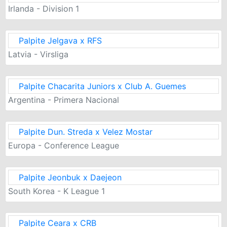
Irlanda - Division 1
Palpite Jelgava x RFS
Latvia - Virsliga
Palpite Chacarita Juniors x Club A. Guemes
Argentina - Primera Nacional
Palpite Dun. Streda x Velez Mostar
Europa - Conference League
Palpite Jeonbuk x Daejeon
South Korea - K League 1
Palpite Ceara x CRB