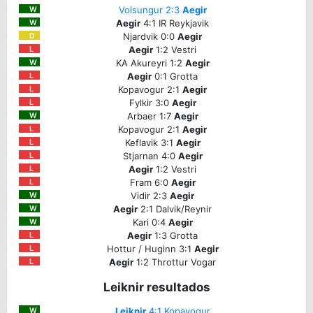
Volsungur 2:3
Aegir
W
Aegir
4:1 IR Reykjavik
W
Njardvik 0:0
Aegir
D
Aegir
1:2 Vestri
L
KA Akureyri 1:2
Aegir
W
Aegir
0:1 Grotta
L
Kopavogur 2:1
Aegir
L
Fylkir 3:0
Aegir
L
Arbaer 1:7
Aegir
W
Kopavogur 2:1
Aegir
L
Keflavik 3:1
Aegir
L
Stjarnan 4:0
Aegir
L
Aegir
1:2 Vestri
L
Fram 6:0
Aegir
L
Vidir 2:3
Aegir
W
Aegir
2:1 Dalvik/Reynir
W
Kari 0:4
Aegir
W
Aegir
1:3 Grotta
L
Hottur / Huginn 3:1
Aegir
L
Aegir
1:2 Throttur Vogar
L
Leiknir resultados
Leiknir
4:1 Kopavogur
W