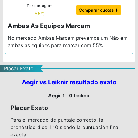
Percentagem
Comparar cuotas ⬇
55%
Ambas As Equipes Marcam
No mercado Ambas Marcam prevemos um Não em
ambas as equipes para marcar com 55%.
Placar Exato
Aegir vs Leiknir resultado exato
Aegir 1 : 0 Leiknir
Placar Exato
Para el mercado de puntaje correcto, la
pronóstico dice 1 : 0 siendo la puntuación final
exacta.