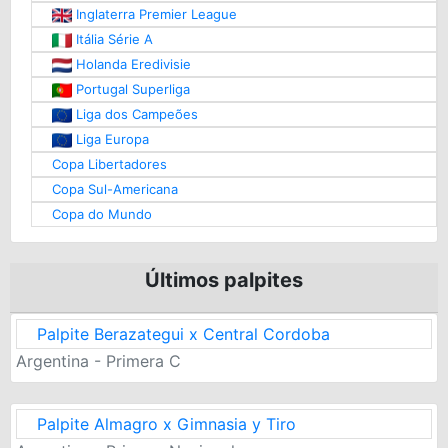
Inglaterra Premier League
Itália Série A
Holanda Eredivisie
Portugal Superliga
Liga dos Campeões
Liga Europa
Copa Libertadores
Copa Sul-Americana
Copa do Mundo
Últimos palpites
Palpite Berazategui x Central Cordoba
Argentina - Primera C
Palpite Almagro x Gimnasia y Tiro