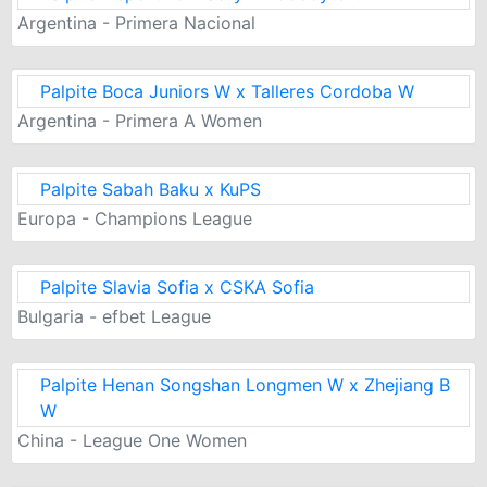
Argentina - Primera Nacional
Palpite Boca Juniors W x Talleres Cordoba W
Argentina - Primera A Women
Palpite Sabah Baku x KuPS
Europa - Champions League
Palpite Slavia Sofia x CSKA Sofia
Bulgaria - efbet League
Palpite Henan Songshan Longmen W x Zhejiang B
W
China - League One Women