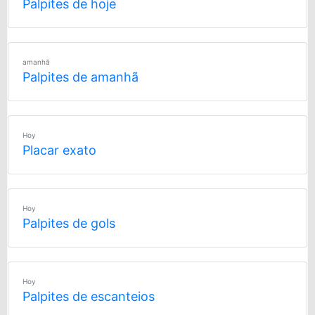
Palpites de hoje
amanhã
Palpites de amanhã
Hoy
Placar exato
Hoy
Palpites de gols
Hoy
Palpites de escanteios