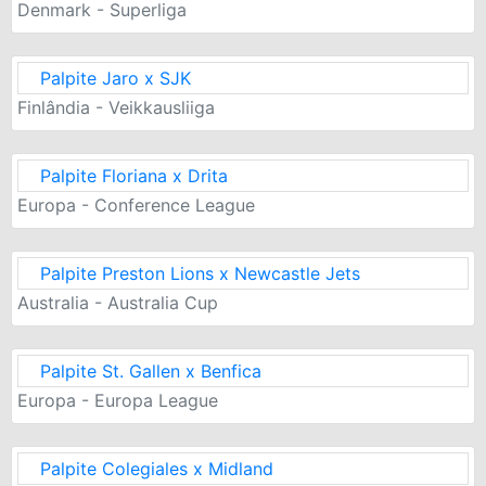
Denmark - Superliga
Palpite Jaro x SJK
Finlândia - Veikkausliiga
Palpite Floriana x Drita
Europa - Conference League
Palpite Preston Lions x Newcastle Jets
Australia - Australia Cup
Palpite St. Gallen x Benfica
Europa - Europa League
Palpite Colegiales x Midland