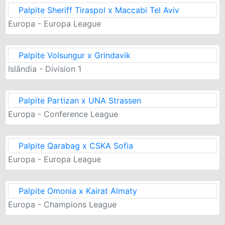
Palpite Sheriff Tiraspol x Maccabi Tel Aviv
Europa - Europa League
Palpite Volsungur x Grindavik
Islândia - Division 1
Palpite Partizan x UNA Strassen
Europa - Conference League
Palpite Qarabag x CSKA Sofia
Europa - Europa League
Palpite Omonia x Kairat Almaty
Europa - Champions League