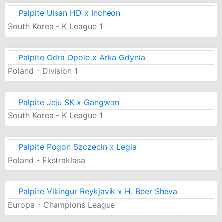
Palpite Ulsan HD x Incheon
South Korea - K League 1
Palpite Odra Opole x Arka Gdynia
Poland - Division 1
Palpite Jeju SK x Gangwon
South Korea - K League 1
Palpite Pogon Szczecin x Legia
Poland - Ekstraklasa
Palpite Vikingur Reykjavik x H. Beer Sheva
Europa - Champions League