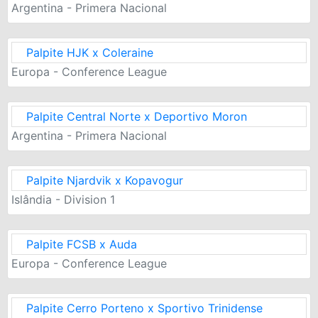
Argentina - Primera Nacional
Palpite HJK x Coleraine
Europa - Conference League
Palpite Central Norte x Deportivo Moron
Argentina - Primera Nacional
Palpite Njardvik x Kopavogur
Islândia - Division 1
Palpite FCSB x Auda
Europa - Conference League
Palpite Cerro Porteno x Sportivo Trinidense