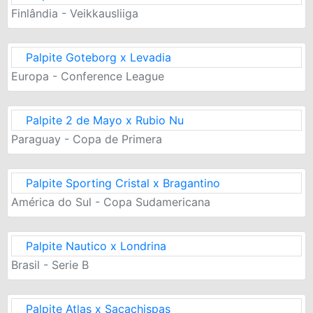
Finlândia - Veikkausliiga
Palpite Goteborg x Levadia
Europa - Conference League
Palpite 2 de Mayo x Rubio Nu
Paraguay - Copa de Primera
Palpite Sporting Cristal x Bragantino
América do Sul - Copa Sudamericana
Palpite Nautico x Londrina
Brasil - Serie B
Palpite Atlas x Sacachispas