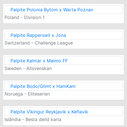
Palpite Polonia Bytom x Warta Poznan
Poland - Division 1
Palpite Rapperswil x Jona
Switzerland - Challenge League
Palpite Kalmar x Malmo FF
Sweden - Allsvenskan
Palpite Bodo/Glimt x HamKam
Noruega - Eliteserien
Palpite Vikingur Reykjavik x Keflavik
Islândia - Besta deild karla