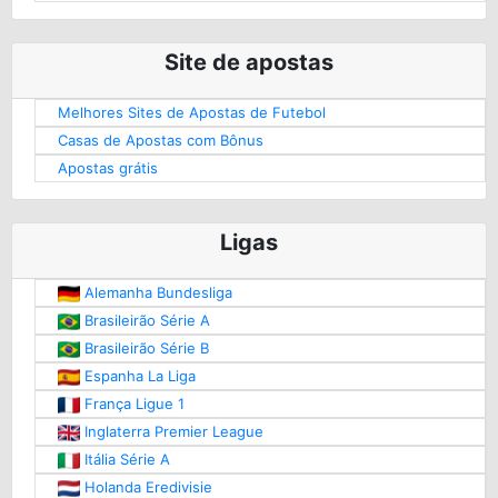
Site de apostas
Melhores Sites de Apostas de Futebol
Casas de Apostas com Bônus
Apostas grátis
Ligas
Alemanha Bundesliga
Brasileirão Série A
Brasileirão Série B
Espanha La Liga
França Ligue 1
Inglaterra Premier League
Itália Série A
Holanda Eredivisie