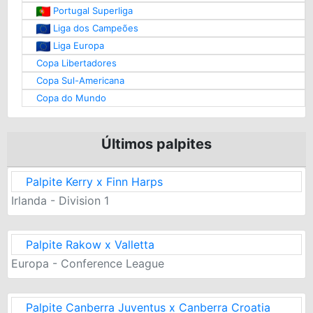
Portugal Superliga
Liga dos Campeões
Liga Europa
Copa Libertadores
Copa Sul-Americana
Copa do Mundo
Últimos palpites
Palpite Kerry x Finn Harps
Irlanda - Division 1
Palpite Rakow x Valletta
Europa - Conference League
Palpite Canberra Juventus x Canberra Croatia